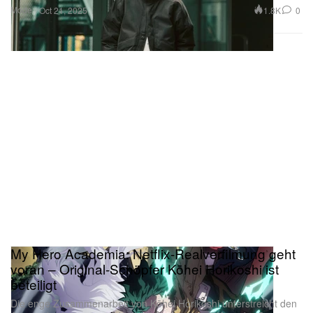
Mode
1.8K
0
Oct 21, 2025
My Hero Academia: Netflix-Realverfilmung geht
voran – Original-Schöpfer Kōhei Horikoshi ist
beteiligt
Die enge Zusammenarbeit von Kōhei Horikoshi unterstreicht den