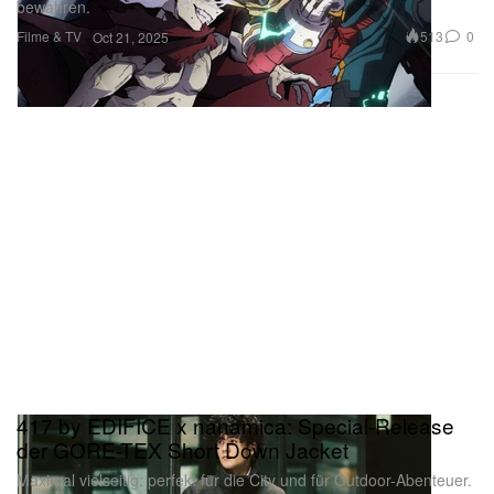
bewahren.
Filme & TV
513
0
Oct 21, 2025
417 by EDIFICE x nanamica: Special-Release
der GORE-TEX Short Down Jacket
Maximal vielseitig: perfekt für die City und für Outdoor-Abenteuer.