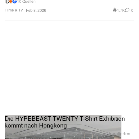
10 Quellen
Filme & TV
1.7K
0
Feb 8, 2026
Die HYPEBEAST TWENTY T-Shirt Exhibition
kommt nach Hongkong
Zum 20-jährigen Jubiläum feiert Hypebeast mit einer kuratierten