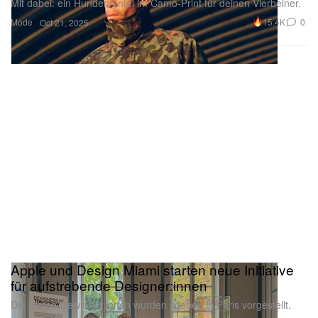
Mit dabei: ein Hundemantel im Camo-Print für deinen Vierbeiner.
Mode
15.4K
0
Oct 21, 2025
Apple und Design Miami starten neue Initiative
für aufstrebende Designer:innen
Die ersten Gewinner:innen wurden soeben in Paris vorgestellt.