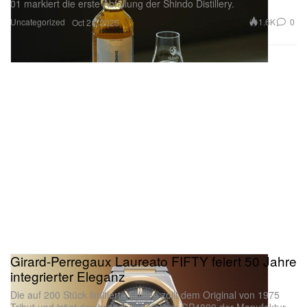
01 markiert die erste Abfüllung der Shindo Distillery.
Uncategorized
1.6K
0
Oct 21, 2025
Girard-Perregaux Laureato FIFTY feiert 50 Jahre
integrierter Eleganz
Die auf 200 Stück limitierte Edition zollt dem Original von 1975
Tribut und trägt das brandneue Kaliber GP4800 der Manufaktur.