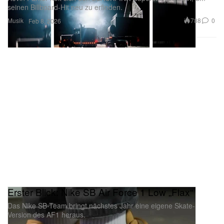
seinen Billboard‑Hit neu zu erfinden.
Musik
788
0
Feb 8, 2026
Erster Blick: Nike SB Air Force 1 Low „Flax“
Das Nike SB-Team bringt nächstes Jahr eine eigene Skate-
Version des AF1 heraus.