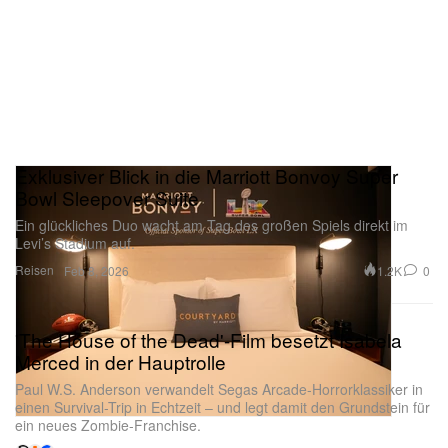
Exklusiver Blick in die Marriott Bonvoy Super
Bowl Sleepover Suite
Ein glückliches Duo wacht am Tag des großen Spiels direkt im
Levi’s Stadium auf.
Reisen
1.2K
0
Feb 8, 2026
'The House of the Dead'-Film besetzt Isabela
Merced in der Hauptrolle
Paul W.S. Anderson verwandelt Segas Arcade-Horrorklassiker in
einen Survival-Trip in Echtzeit – und legt damit den Grundstein für
ein neues Zombie-Franchise.