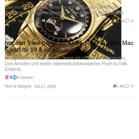
Eine von nur wenigen Varianten mit schwarzem Zifferblatt,
Diamantindizes und originalem 18-karätigem „Tile“-Armband.
Uhren
2.5K
0
Oct 21, 2025
Napster View bringt 3D-KI-Begleiter auf den Mac
– jetzt für 99 $ erhältlich
Holografisches Display feiert Debüt mit 15.000 KI-Assistenten,
Live-Anrufen und einem datenschutzfokussierten Push-to-Talk-
Erlebnis.
6 Quellen
Tech & Gadgets
1.6K
0
Oct 21, 2025