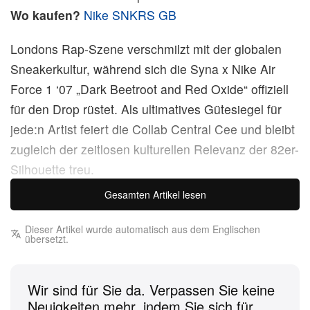
Wo kaufen?
Nike SNKRS GB
Londons Rap-Szene verschmilzt mit der globalen
Sneakerkultur, während sich die Syna x Nike Air
Force 1 ‘07 „Dark Beetroot and Red Oxide“ offiziell
für den Drop rüstet. Als ultimatives Gütesiegel für
jede:n Artist feiert die Collab Central Cee und bleibt
zugleich der zeitlosen kulturellen Relevanz der 82er-
Silhouette treu.
Gesamten Artikel lesen
Mit einem bewusst europäischen Blickwinkel wird
ein kraftvolles amerikanisches Symbol neu
Dieser Artikel wurde automatisch aus dem Englischen
übersetzt.
interpretiert: Der Special-Edition-Sneaker würdigt
sowohl den kometenhaften Aufstieg des Artists als
auch die bewegte Geschichte des Modells selbst.
Wir sind für Sie da. Verpassen Sie keine
Die Nike Air Force 1 hat sich längst von ihren
Neuigkeiten mehr, indem Sie sich für