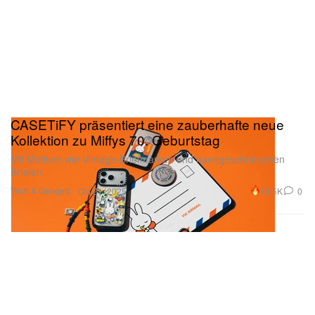
CASETiFY präsentiert eine zauberhafte neue
Kollektion zu Miffys 70. Geburtstag
Mit Motiven wie Vintage-Briefmarken und handgeschriebenen
Briefen.
Tech & Gadgets
10.5K
0
Oct 21, 2025