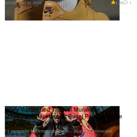
Schuhe
6.2K
1
Oct 22, 2025
Louis Vuitton und Takashi Murakami
präsentieren auf der Art Basel Paris die neue
Artycapucines-Kollektion
11 verspielte Neuinterpretationen – plus eine immersive
Installation.