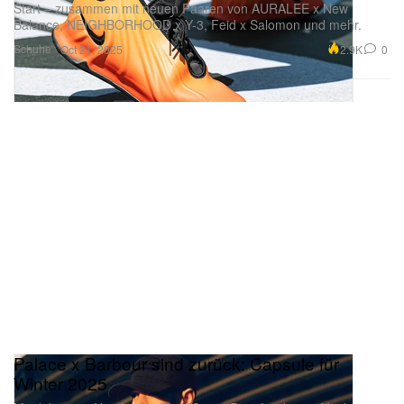
Start – zusammen mit neuen Paaren von AURALEE x New
Balance, NEIGHBORHOOD x Y-3, Feid x Salomon und mehr.
Schuhe
2.9K
0
Oct 21, 2025
Palace x Barbour sind zurück: Capsule für
Winter 2025