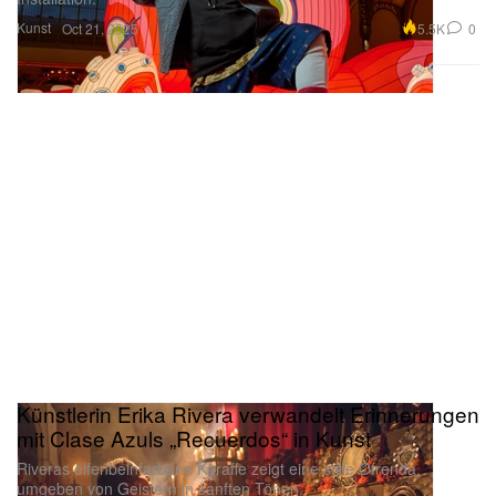
Kunst
5.5K
0
Oct 21, 2025
Künstlerin Erika Rivera verwandelt Erinnerungen
mit Clase Azuls „Recuerdos“ in Kunst
Riveras elfenbeinfarbene Karaffe zeigt eine stille Ofrenda,
umgeben von Geistern in sanften Tönen.