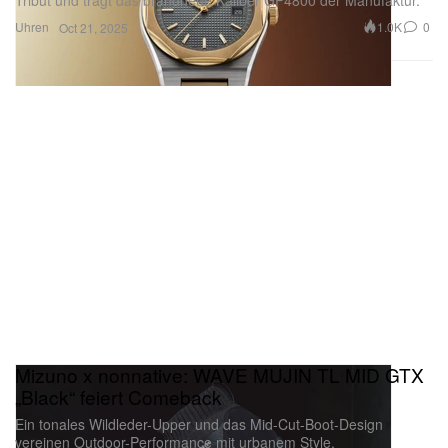
Uhren
1.0K
0
Oct 21, 2025
Mizuno x nonnative: WAVE MUJIN TL MID GTX
„Black“ feiert Comeback
Ein tonales Wildleder-Upper und das Mid-Cut-Boot-Design
vereinen Outdoor-Performance mit urbanem Style.