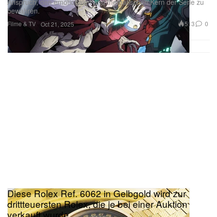
Anspruch, den emotionalen und thematischen Kern der Serie zu
bewahren.
Filme & TV
513
0
Oct 21, 2025
Diese Rolex Ref. 6062 in Gelbgold wird zur
drittteuersten Rolex, die je bei einer Auktion
verkauft wurde