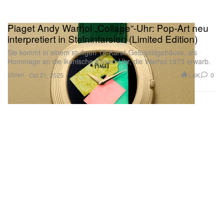
Piaget Andy Warhol „Collage“-Uhr: Pop-Art neu
interpretiert in Steinintarsien (Limited Edition)
Sie kommt in einem stufigen 18-Karat-Gelbgoldgehäuse, als
Hommage an die ikonische Kissen-Uhr, die Warhol 1973 erwarb.
Uhren
1.6K
0
Oct 21, 2025