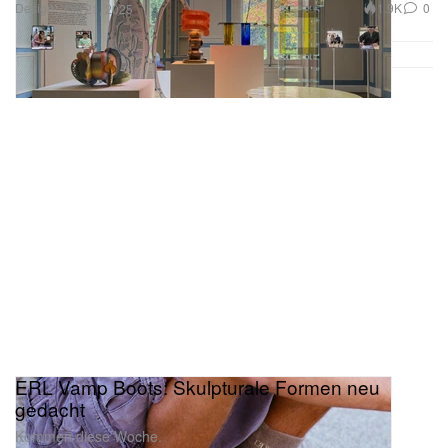
Design
1.9K
0
Oct 21, 2025
ERL Vamp Boots: Skulpturale Formen neu
gedacht
Kommen diese Woche.