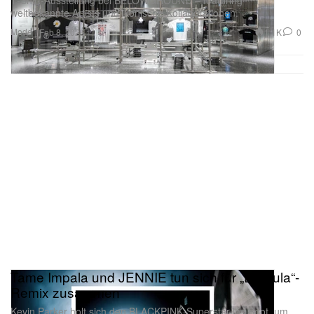
T‑Shirt‑Ausstellung bei BELOWGROUND – featuring
weltbekannte Artists und ikonische Kollaborationen.
Mode
1.1K
0
Feb 8, 2026
Tame Impala und JENNIE tun sich für „Dracula“-
Remix zusammen
Kevin Parker holt sich den BLACKPINK‑Superstar ins Boot, um