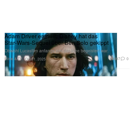
Adam Driver enthüllt: Disney hat das
Star‑Wars‑Sequel über Ben Solo gekippt
Obwohl Lucasfilm anfangs von der Idee begeistert war.
Filme & TV
897
0
Oct 21, 2025