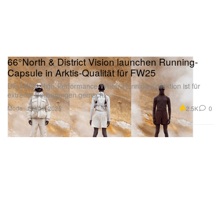
66°North & District Vision launchen Running-
Capsule in Arktis-Qualität für FW25
Die FW25 High-Performance-Winter-Running-Kollektion ist für
extreme Bedingungen gemacht.
Mode
2.5K
0
Oct 21, 2025