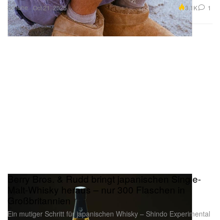
Schuhe
3.1K
1
Oct 21, 2025
Berry Bros. & Rudd bringt japanischen Single-
Malt-Whisky heraus – nur 300 Flaschen in
Großbritannien
Ein mutiger Schritt für japanischen Whisky – Shindo Experimental