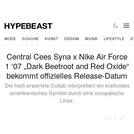
MODE
SCHUHE
KUNST
DESIGN
MUSIK
LIFESTYLE
S
Central Cees Syna x Nike Air Force
1 ‘07 „Dark Beetroot and Red Oxide“
bekommt offizielles Release-Datum
Die heiß erwartete Collab interpretiert ein kraftvolles
amerikanisches Symbol durch eine europäische
Linse.
1 of 10