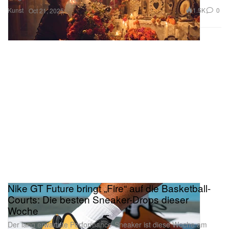
Kunst
1.5K
0
Oct 21, 2025
Nike GT Future bringt „Fire“ auf die Basketball-
Courts: Die besten Sneaker-Drops dieser
Woche
Der lang erwartete Performance-Sneaker ist diese Woche am