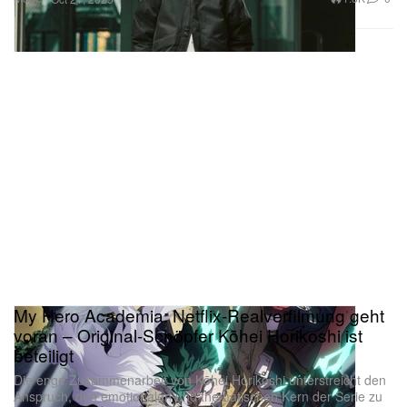
My Hero Academia: Netflix-Realverfilmung geht
voran – Original-Schöpfer Kōhei Horikoshi ist
beteiligt
Die enge Zusammenarbeit von Kōhei Horikoshi unterstreicht den
Anspruch, den emotionalen und thematischen Kern der Serie zu