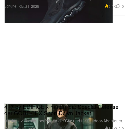
Schuhe
9.4K
0
Oct 21, 2025
417 by EDIFICE x nanamica: Special-Release
der GORE-TEX Short Down Jacket
Maximal vielseitig: perfekt für die City und für Outdoor-Abenteuer.
Mode
1.8K
0
Oct 21, 2025