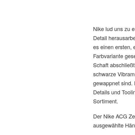
Logan Fairbrother/Hypebeast
Nike lud uns zu 
Detail herausarb
es einen ersten,
Farbvariante ges
Schaft abschließt
schwarze Vibram-
gewappnet sind. 
Details und Tooli
Sortiment.
Der Nike ACG Zeg
ausgewählte Händ