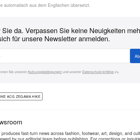
rde automatisch aus dem Englischen übersetzt.
r Sie da. Verpassen Sie keine Neuigkeiten meh
sich für unsere Newsletter anmelden.
Ab
immen Sie unseren
Nutzungsbedingungen
und unserer
Datenschutzrichtlinie
zu.
IKE ACG ZEGAMA HIKE
ewsroom
oduces fast-turn news across fashion, footwear, art, design, and cul
iewed by our editorial team before publishing. For corrections or inquiri