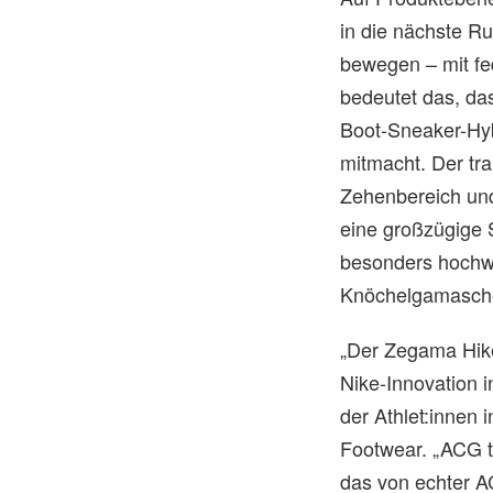
in die nächste R
bewegen – mit fe
bedeutet das, das
Boot-Sneaker-Hyb
mitmacht. Der tra
Zehenbereich und 
eine großzügige
besonders hochwer
Knöchelgamasche 
„Der Zegama Hike 
Nike-Innovation i
der Athlet:innen 
Footwear. „ACG t
das von echter 