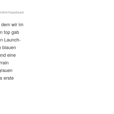
rother/Hypebeast
 dem wir im
n top gab
en Launch-
m blauen
und eine
rrain
grauen
s erste
d