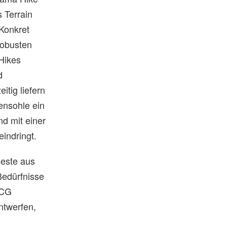
 Terrain
Konkret
robusten
Hikes
d
itig liefern
nsohle ein
nd mit einer
indringt.
Beste aus
 Bedürfnisse
ACG
ntwerfen,