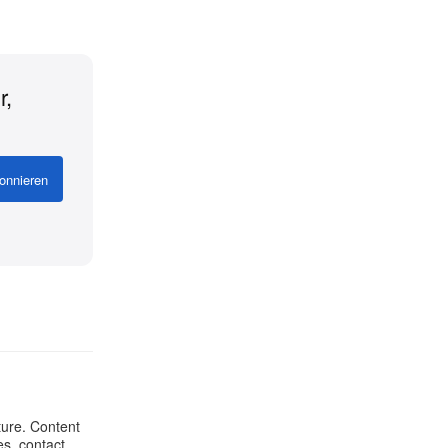
r,
onnieren
ture. Content
es, contact