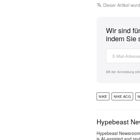
Dieser Artikel wu
Wir sind fü
indem Sie 
Mit der Anmeldung st
NIKE
NIKE ACG
N
Hypebeast N
Hypebeast Newsroom pr
is AI-assisted and rev