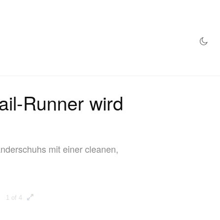
TORE
il-Runner wird
nderschuhs mit einer cleanen,
1 of 4