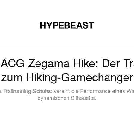
E
SCHUHE
KUNST
DESIGN
MUSIK
LIFESTYLE
S
 ACG Zegama Hike: Der Tra
zum Hiking-Gamechanger
 Trailrunning-Schuhs: vereint die Performance eines Wa
dynamischen Silhouette.