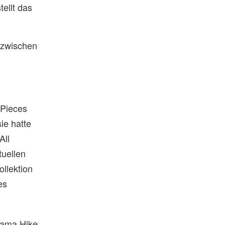
ellt das
 zwischen
-Pieces
ie hatte
All
tuellen
llektion
es
gama Hike