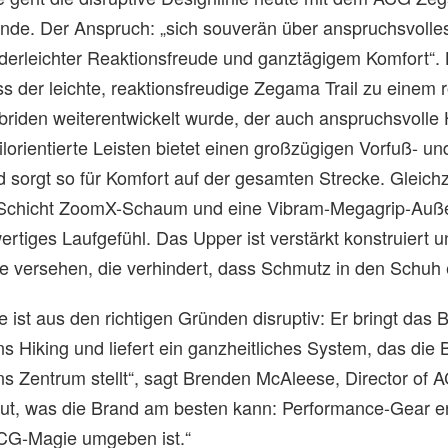
unde. Der Anspruch: „sich souverän über anspruchsvolles
derleichter Reaktionsfreude und ganztägigem Komfort“. 
s der leichte, reaktionsfreudige Zegama Trail zu einem 
riden weiterentwickelt wurde, der auch anspruchsvolle 
ilorientierte Leisten bietet einen großzügigen Vorfuß- un
sorgt so für Komfort auf der gesamten Strecke. Gleichze
 Schicht ZoomX-Schaum und eine Vibram-Megagrip-Auße
tiges Laufgefühl. Das Upper ist verstärkt konstruiert u
versehen, die verhindert, dass Schmutz in den Schuh e
ist aus den richtigen Gründen disruptiv: Er bringt das 
ns Hiking und liefert ein ganzheitliches System, das die
ins Zentrum stellt“, sagt Brenden McAleese, Director of 
ut, was die Brand am besten kann: Performance-Gear e
ACG-Magie umgeben ist.“