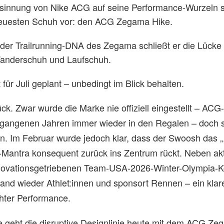
sinnung von Nike ACG auf seine Performance-Wurzeln st
neuesten Schuh vor: den ACG Zegama Hike.
der Trailrunning-DNA des Zegama schließt er die Lücke
anderschuh und Laufschuh.
 für Juli geplant – unbedingt im Blick behalten.
ck. Zwar wurde die Marke nie offiziell eingestellt – ACG
rgangenen Jahren immer wieder in den Regalen – doch s
en. Im Februar wurde jedoch klar, dass der Swoosh das „
-Mantra konsequent zurück ins Zentrum rückt. Neben ak
novationsgetriebenen Team-USA-2026-Winter-Olympia-Ko
Brand wieder Athlet:innen und sponsort Rennen – ein klar
hter Performance.
 geht die disruptive Designlinie heute mit dem ACG Ze