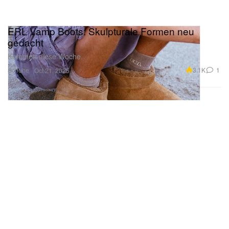
ERL Vamp Boots: Skulpturale Formen neu
gedacht
Kommen diese Woche.
Schuhe
3.1K
1
Oct 21, 2025