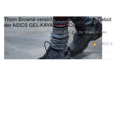
Thom Browne vereint sportliche Eleganz: Debüt
der ASICS GEL-KAYANO 14 Collaboration
Erstmals gezeigt auf dem Fall-2026-Runway der Marke in San
Francisco.
Schuhe
17.0K
0
Feb 7, 2026