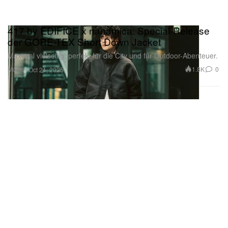
417 by EDIFICE x nanamica: Special-Release
der GORE-TEX Short Down Jacket
Maximal vielseitig: perfekt für die City und für Outdoor-Abenteuer.
Mode
1.8K
0
Oct 21, 2025