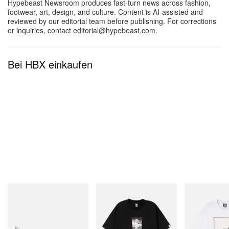
Hypebeast Newsroom produces fast-turn news across fashion,
Bald ist Draft … wir haben noch verdammt viel zu
footwear, art, design, and culture. Content is AI-assisted and
tun!
pic.twitter.com/2nQuFBR9bW
reviewed by our editorial team before publishing. For corrections
or inquiries, contact editorial@hypebeast.com.
— Los Angeles Rams (@RamsNFL)
April 17, 2026
Bei HBX einkaufen
Merrell 1TRL
INITIAL
INITIAL
Merrell 1TRL X Perks And
Billionaire Boys Club X Initial
Billionaire Boys 
Mini Cham Storm GORE-
D Cotton T-Shirt 1
D Cotton T-Shirt
TEX®
Jetzt einkaufen
Jetzt einkaufen