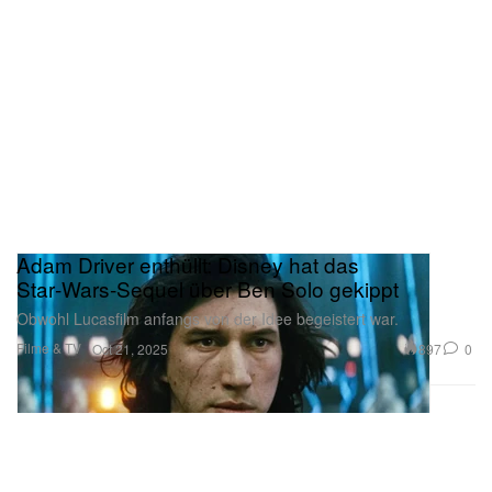
Adam Driver enthüllt: Disney hat das
Star‑Wars‑Sequel über Ben Solo gekippt
Obwohl Lucasfilm anfangs von der Idee begeistert war.
Filme & TV
897
0
Oct 21, 2025