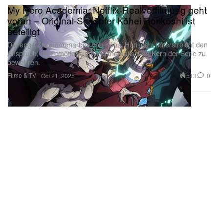
My Hero Academia: Netflix-Realverfilmung geht
voran – Original-Schöpfer Kōhei Horikoshi ist
beteiligt
Die enge Zusammenarbeit von Kōhei Horikoshi unterstreicht den
Anspruch, den emotionalen und thematischen Kern der Serie zu
bewahren.
Filme & TV
513
0
Oct 21, 2025