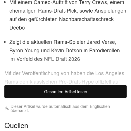
Mit einem Cameo-Auftritt von Terry Crews, einem
ehemaligen Rams-Draft-Pick, sowie Anspielungen
auf den gefürchteten Nachbarschaftsschreck
Deebo
Zeigt die aktuellen Rams-Spieler Jared Verse,
Byron Young und Kevin Dotson in Parodierollen
im Vorfeld des NFL Draft 2026
Mit der Veröffentlichung von haben die Los Angeles
Rams den klassischen Pre-Draft-Hype offiziell auf
den Kopf gestellt:
Thursday
, einem cineastischen
Gesamten Artikel lesen
Kurzfilm, der ihre Draft-Strategie für 2026 anteasert.
Mit viel West-Coast-Nostalgie inszeniert, fungiert
Dieser Artikel wurde automatisch aus dem Englischen
übersetzt.
der dreieinhalbminütige Clip als direkte Parodie auf
Quellen
den Kultklassiker von 1995,
Friday
. In den