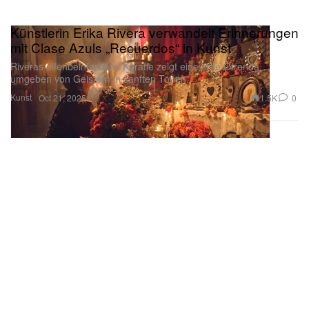
Künstlerin Erika Rivera verwandelt Erinnerungen
mit Clase Azuls „Recuerdos“ in Kunst
Riveras elfenbeinfarbene Karaffe zeigt eine stille Ofrenda,
umgeben von Geistern in sanften Tönen.
Kunst
1.5K
0
Oct 21, 2025