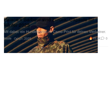
Palace x Barbour sind zurück: Capsule für
Winter 2025
Mit dabei: ein Hundemantel im Camo-Print für deinen Vierbeiner.
Mode
15.4K
0
Oct 21, 2025