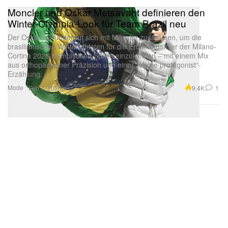
Moncler und Oskar Metsavaht definieren den
Winter-Olympia-Look für Team Brazil neu
Der Osklen-Gründer tut sich mit Moncler zusammen, um die
brasilianischen Winterathleten für die Eröffnungsfeier der Milano-
Cortina 2026 olympischen Spiele einzukleiden – mit einem Mix
aus orthopädischer Präzision und einer „alpine protagonist“-
Erzählung.
Mode
9.4K
1
Feb 7, 2026