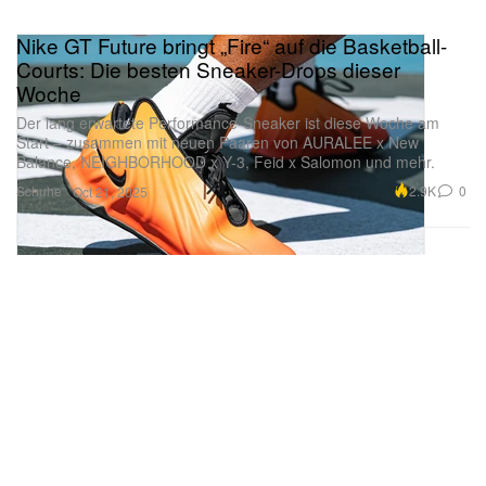
Nike GT Future bringt „Fire“ auf die Basketball-
Courts: Die besten Sneaker-Drops dieser
Woche
Der lang erwartete Performance-Sneaker ist diese Woche am
Start – zusammen mit neuen Paaren von AURALEE x New
Balance, NEIGHBORHOOD x Y-3, Feid x Salomon und mehr.
Schuhe
2.9K
0
Oct 21, 2025