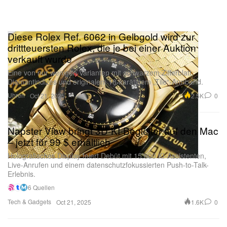
Diese Rolex Ref. 6062 in Gelbgold wird zur
drittteuersten Rolex, die je bei einer Auktion
verkauft wurde
Eine von nur wenigen Varianten mit schwarzem Zifferblatt,
Diamantindizes und originalem 18-karätigem „Tile“-Armband.
Uhren
2.5K
0
Oct 21, 2025
Napster View bringt 3D-KI-Begleiter auf den Mac
– jetzt für 99 $ erhältlich
Holografisches Display feiert Debüt mit 15.000 KI-Assistenten,
Live-Anrufen und einem datenschutzfokussierten Push-to-Talk-
Erlebnis.
6 Quellen
Tech & Gadgets
1.6K
0
Oct 21, 2025