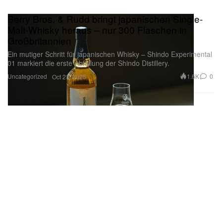
Berry Bros. & Rudd bringt japanischen Single-
Malt-Whisky heraus – nur 300 Flaschen in
Großbritannien
Ein mutiger Schritt für japanischen Whisky – Shindo Experimental
01 markiert die erste Abfüllung der Shindo Distillery.
Uncategorized
1.6K
0
Oct 21, 2025