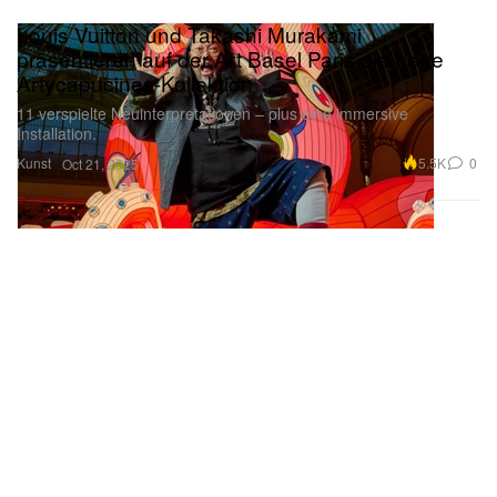
Louis Vuitton und Takashi Murakami
präsentieren auf der Art Basel Paris die neue
Artycapucines-Kollektion
11 verspielte Neuinterpretationen – plus eine immersive
Installation.
Kunst
5.5K
0
Oct 21, 2025