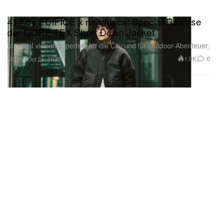
417 by EDIFICE x nanamica: Special-Release
der GORE-TEX Short Down Jacket
Maximal vielseitig: perfekt für die City und für Outdoor-Abenteuer.
Mode
1.8K
0
Oct 21, 2025