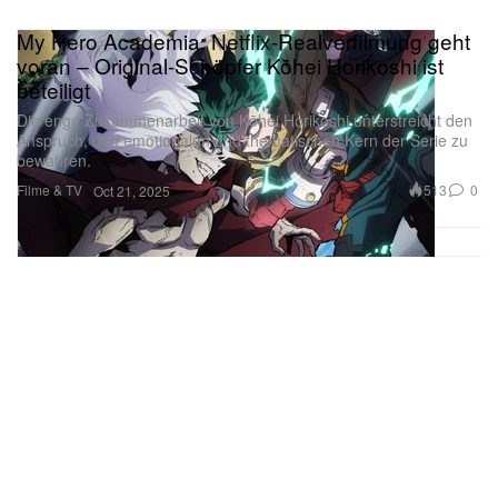
My Hero Academia: Netflix-Realverfilmung geht
voran – Original-Schöpfer Kōhei Horikoshi ist
beteiligt
Die enge Zusammenarbeit von Kōhei Horikoshi unterstreicht den
Anspruch, den emotionalen und thematischen Kern der Serie zu
bewahren.
Filme & TV
513
0
Oct 21, 2025