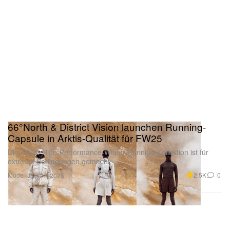
66°North & District Vision launchen Running-
Capsule in Arktis-Qualität für FW25
Die FW25 High-Performance-Winter-Running-Kollektion ist für
extreme Bedingungen gemacht.
Mode
2.5K
0
Oct 21, 2025