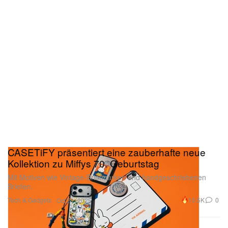
CASETiFY präsentiert eine zauberhafte neue
Kollektion zu Miffys 70. Geburtstag
Mit Motiven wie Vintage-Briefmarken und handgeschriebenen
Briefen.
Tech & Gadgets
10.5K
0
Oct 21, 2025