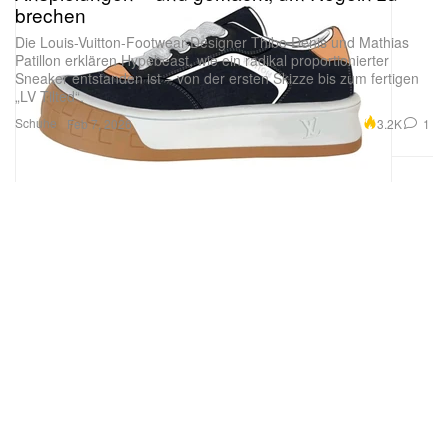
brechen
Die Louis-Vuitton-Footwear-Designer Thibo Denis und Mathias
Patillon erklären Hypebeast, wie ein radikal proportionierter
Sneaker entstanden ist – von der ersten Skizze bis zum fertigen
„LV Tilted“.
Schuhe
3.2K
1
Feb 7, 2026