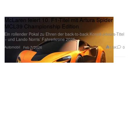
McLaren feiert 10. F1-Titel mit Artura Spider
MCL39 Championship Edition
Ein rollender Pokal zu Ehren der back-to-back Konstrukteurs-Titel
– und Lando Norris’ Fahrerkrone 2025.
Automobil
1.5K
0
Feb 7, 2026