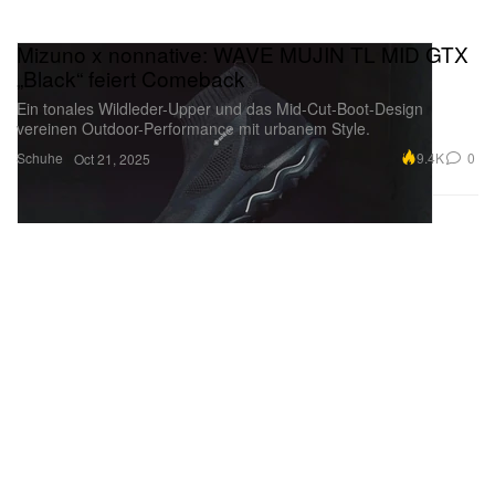
Mizuno x nonnative: WAVE MUJIN TL MID GTX
„Black“ feiert Comeback
Ein tonales Wildleder-Upper und das Mid-Cut-Boot-Design
vereinen Outdoor-Performance mit urbanem Style.
Schuhe
9.4K
0
Oct 21, 2025