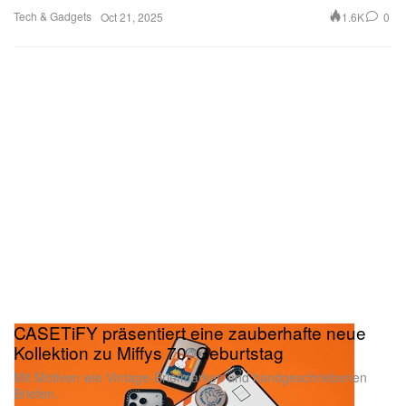
CASETiFY präsentiert eine zauberhafte neue
Kollektion zu Miffys 70. Geburtstag
Mit Motiven wie Vintage-Briefmarken und handgeschriebenen
Briefen.
Tech & Gadgets
10.5K
0
Oct 21, 2025