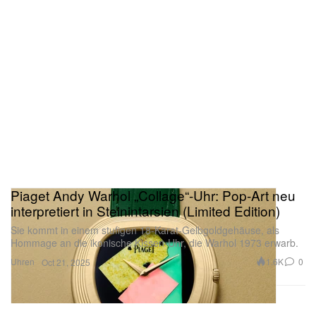
Piaget Andy Warhol „Collage“-Uhr: Pop-Art neu
interpretiert in Steinintarsien (Limited Edition)
Sie kommt in einem stufigen 18-Karat-Gelbgoldgehäuse, als
Hommage an die ikonische Kissen-Uhr, die Warhol 1973 erwarb.
Uhren
1.6K
0
Oct 21, 2025