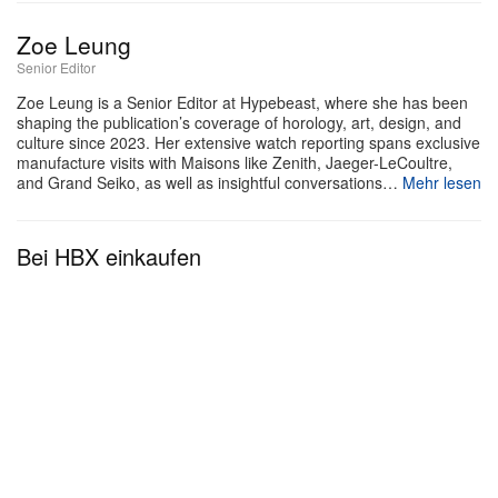
Zoe Leung
Senior Editor
Zoe Leung is a Senior Editor at Hypebeast, where she has been
shaping the publication’s coverage of horology, art, design, and
culture since 2023. Her extensive watch reporting spans exclusive
manufacture visits with Maisons like Zenith, Jaeger-LeCoultre,
and Grand Seiko, as well as insightful conversations…
Mehr lesen
e
Supreme
Supreme hat sich offiziell mit dem Estate von DJ
Bei HBX einkaufen
Screw zusammengetan, um eine nostalgische
Spring-2026-Kollektion zu lancieren, die die
verstorbene Houston-Hip-Hop-Legende ehrt. Die
gemeinsame Capsule würdigt den Pionier der
„chopped and screwed“-Remix-Technik mit einer
Range an Co-Branding-Apparel – im Fokus:
Football-Jerseys mit seinem Konterfei, Hoodies mit
spraypaint-artigen Grafiken, passende Sweatshorts