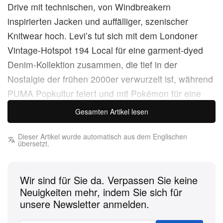
Drive mit technischen, von Windbreakern
inspirierten Jacken und auffälliger, szenischer
Knitwear hoch. Levi’s tut sich mit dem Londoner
Vintage-Hotspot 194 Local für eine garment-dyed
Denim-Kollektion zusammen, die tief in der
Nostalgie der frühen 2000er verwurzelt ist, während
PUMA Popkultur feiert und mit Pokémon für eine
umfangreiche, von Pikachu inspirierte Footwear-
Gesamten Artikel lesen
und Apparel-Range kollaboriert. Tokios WIND AND
SEA channelt in der zweiten PlayStation-Collab die
Dieser Artikel wurde automatisch aus dem Englischen
übersetzt.
Dualität der PS1- und PS5-Ära, während
NEIGHBORHOOD für eine robuste, vierteilige
Wir sind für Sie da. Verpassen Sie keine
Capsule mit Infinite Archives zusammenarbeitet, die
Neuigkeiten mehr, indem Sie sich für
Streetwear-Heritage mit archivarischem Storytelling
unsere Newsletter anmelden.
verknüpft. Den Wochenabschluss macht