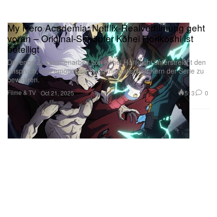
My Hero Academia: Netflix-Realverfilmung geht
voran – Original-Schöpfer Kōhei Horikoshi ist
beteiligt
Die enge Zusammenarbeit von Kōhei Horikoshi unterstreicht den
Anspruch, den emotionalen und thematischen Kern der Serie zu
bewahren.
Filme & TV
513
0
Oct 21, 2025