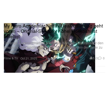
My Hero Academia: Netflix-Realverfilmung geht
voran – Original-Schöpfer Kōhei Horikoshi ist
beteiligt
Die enge Zusammenarbeit von Kōhei Horikoshi unterstreicht den
Anspruch, den emotionalen und thematischen Kern der Serie zu
bewahren.
Filme & TV
513
0
Oct 21, 2025