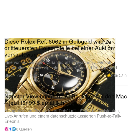
Diese Rolex Ref. 6062 in Gelbgold wird zur
drittteuersten Rolex, die je bei einer Auktion
verkauft wurde
Eine von nur wenigen Varianten mit schwarzem Zifferblatt,
Diamantindizes und originalem 18-karätigem „Tile“-Armband.
Uhren
2.5K
0
Oct 21, 2025
Napster View bringt 3D-KI-Begleiter auf den Mac
– jetzt für 99 $ erhältlich
Holografisches Display feiert Debüt mit 15.000 KI-Assistenten,
Live-Anrufen und einem datenschutzfokussierten Push-to-Talk-
Erlebnis.
6 Quellen
Tech & Gadgets
1.6K
0
Oct 21, 2025