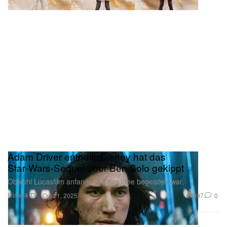
Adam Driver enthüllt: Disney hat das
Star‑Wars‑Sequel über Ben Solo gekippt
Obwohl Lucasfilm anfangs von der Idee begeistert war.
Filme & TV
897
0
Oct 21, 2025