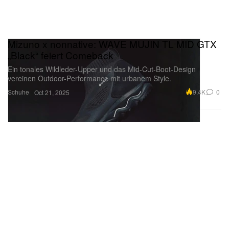
Mizuno x nonnative: WAVE MUJIN TL MID GTX
„Black“ feiert Comeback
Ein tonales Wildleder-Upper und das Mid-Cut-Boot-Design
vereinen Outdoor-Performance mit urbanem Style.
Schuhe
9.4K
0
Oct 21, 2025