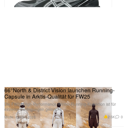
66°North & District Vision launchen Running-
Capsule in Arktis-Qualität für FW25
Die FW25 High-Performance-Winter-Running-Kollektion ist für
extreme Bedingungen gemacht.
Mode
2.5K
0
Oct 21, 2025