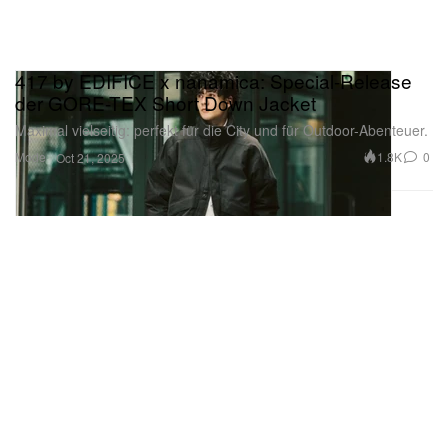
417 by EDIFICE x nanamica: Special-Release
der GORE-TEX Short Down Jacket
Maximal vielseitig: perfekt für die City und für Outdoor-Abenteuer.
Mode
1.8K
0
Oct 21, 2025