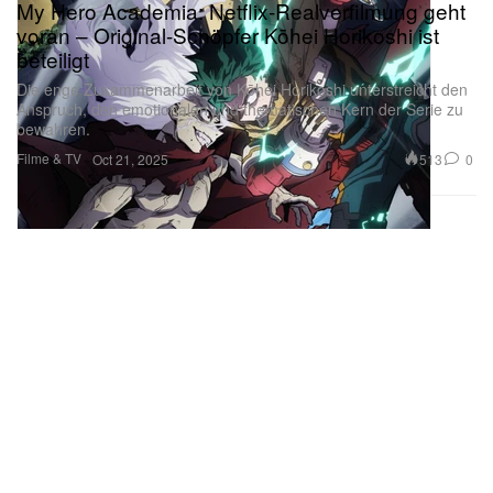
My Hero Academia: Netflix-Realverfilmung geht
voran – Original-Schöpfer Kōhei Horikoshi ist
beteiligt
Die enge Zusammenarbeit von Kōhei Horikoshi unterstreicht den
Anspruch, den emotionalen und thematischen Kern der Serie zu
bewahren.
Filme & TV
513
0
Oct 21, 2025