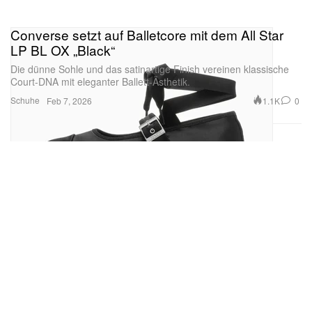
Converse setzt auf Balletcore mit dem All Star
LP BL OX „Black“
Die dünne Sohle und das satinartige Finish vereinen klassische
Court-DNA mit eleganter Ballett-Ästhetik.
Schuhe
1.1K
0
Feb 7, 2026