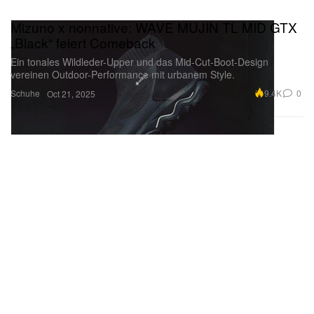
Mizuno x nonnative: WAVE MUJIN TL MID GTX
„Black“ feiert Comeback
Ein tonales Wildleder-Upper und das Mid-Cut-Boot-Design
vereinen Outdoor-Performance mit urbanem Style.
Schuhe
9.4K
0
Oct 21, 2025