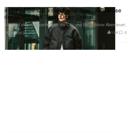
417 by EDIFICE x nanamica: Special-Release
der GORE-TEX Short Down Jacket
Maximal vielseitig: perfekt für die City und für Outdoor-Abenteuer.
Mode
1.8K
0
Oct 21, 2025