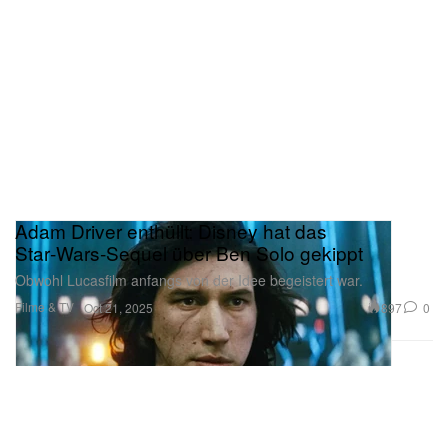
Adam Driver enthüllt: Disney hat das
Star‑Wars‑Sequel über Ben Solo gekippt
Obwohl Lucasfilm anfangs von der Idee begeistert war.
Filme & TV
897
0
Oct 21, 2025