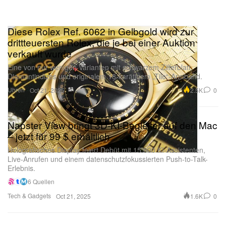
Diese Rolex Ref. 6062 in Gelbgold wird zur
drittteuersten Rolex, die je bei einer Auktion
verkauft wurde
Eine von nur wenigen Varianten mit schwarzem Zifferblatt,
Diamantindizes und originalem 18-karätigem „Tile“-Armband.
Uhren
2.5K
0
Oct 21, 2025
Napster View bringt 3D-KI-Begleiter auf den Mac
– jetzt für 99 $ erhältlich
Holografisches Display feiert Debüt mit 15.000 KI-Assistenten,
Live-Anrufen und einem datenschutzfokussierten Push-to-Talk-
Erlebnis.
6 Quellen
Tech & Gadgets
1.6K
0
Oct 21, 2025