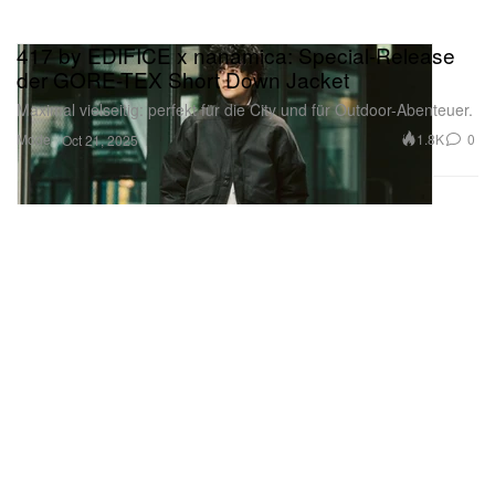
417 by EDIFICE x nanamica: Special-Release
der GORE-TEX Short Down Jacket
Maximal vielseitig: perfekt für die City und für Outdoor-Abenteuer.
Mode
1.8K
0
Oct 21, 2025