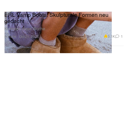
ERL Vamp Boots: Skulpturale Formen neu
gedacht
Kommen diese Woche.
Schuhe
3.1K
1
Oct 21, 2025