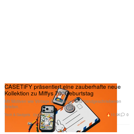
CASETiFY präsentiert eine zauberhafte neue
Kollektion zu Miffys 70. Geburtstag
Mit Motiven wie Vintage-Briefmarken und handgeschriebenen
Briefen.
Tech & Gadgets
10.5K
0
Oct 21, 2025