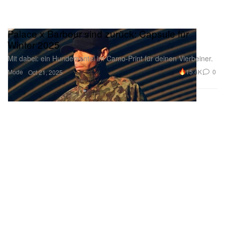
Palace x Barbour sind zurück: Capsule für
Winter 2025
Mit dabei: ein Hundemantel im Camo-Print für deinen Vierbeiner.
Mode
15.4K
0
Oct 21, 2025