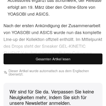
Accessoires ergänzt das Schuhwerk; der Release
erfolgt am 19. März über den Online‑Store von
YOASOBI und ASICS.
Nach der ersten Ankündigung der Zusammenarbeit
von YOASOBI und ASICS wurde nun das komplette
Line‑up der Kollektion offiziell enthüllt. Im Mittelpunkt
des Drops steht der Sneaker GEL‑KINETIC
FLUENT Y in drei unterschiedlichen Colorways,
Gesamten Artikel lesen
flankiert von einer Auswahl sportiver Bekleidung
und Accessoires.
Dieser Artikel wurde automatisch aus dem Englischen
übersetzt.
Das Herzstück der Kollaboration ist der
GEL‑KINETIC FLUENT Y, neu interpretiert mit
Wir sind für Sie da. Verpassen Sie keine
Finishes, die von YOASOBIs „Just a Little Step“
Neuigkeiten mehr, indem Sie sich für
inspiriert sind. Er erscheint in drei markanten
unsere Newsletter anmelden.
Colorways: „Midnight/Dragon Fruit“, „Black/Black“