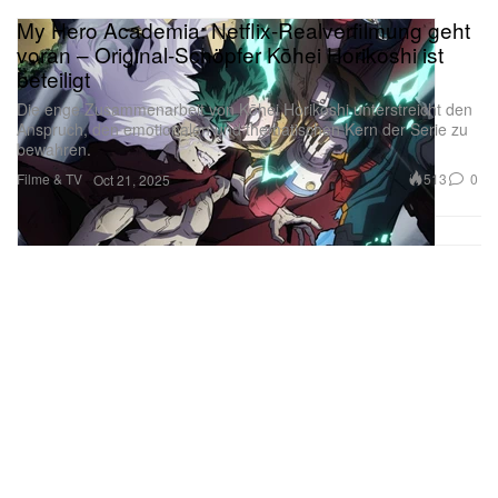
My Hero Academia: Netflix-Realverfilmung geht
voran – Original-Schöpfer Kōhei Horikoshi ist
beteiligt
Die enge Zusammenarbeit von Kōhei Horikoshi unterstreicht den
Anspruch, den emotionalen und thematischen Kern der Serie zu
bewahren.
Filme & TV
513
0
Oct 21, 2025