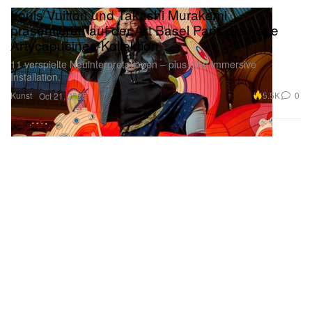
Louis Vuitton und Takashi Murakami
präsentieren auf der Art Basel Paris die neue
Artycapucines-Kollektion
11 verspielte Neuinterpretationen – plus eine immersive
Installation.
Kunst
5.5K
0
Oct 21, 2025