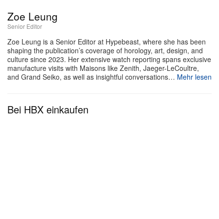
Zoe Leung
Senior Editor
Zoe Leung is a Senior Editor at Hypebeast, where she has been
Zur Footwear kommt eine durchdachte
shaping the publication’s coverage of horology, art, design, and
culture since 2023. Her extensive watch reporting spans exclusive
Bekleidungsrange, die die Farbwelt der Sneaker
manufacture visits with Maisons like Zenith, Jaeger-LeCoultre,
aufgreift und mit Weiß, Schwarz, Violetttönen und
and Grand Seiko, as well as insightful conversations…
Mehr lesen
„Port Royal“ eine in sich geschlossene Capsule
bildet. Zum Line‑up zählen unter anderem eine
Bei HBX einkaufen
passende Track‑Jacke und die dazugehörige Hose,
letztere mit seitlichen Reißverschlüssen. Gestickte
ASICS‑ und YOASOBI‑Logos ziehen sich dezent
über die Pieces, ohne die Silhouetten zu überladen.
Bei den Accessoires umfasst die Kollaboration eine
Cap und Socken, beide in einer klassischen
monochromen Palette mit reduziertem Branding.