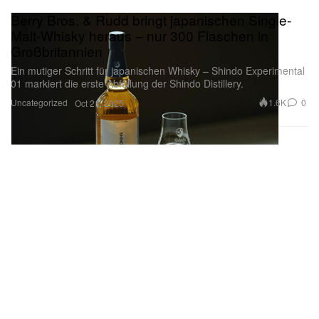
Berry Bros. & Rudd bringt japanischen Single-
Malt-Whisky heraus – nur 300 Flaschen in
Großbritannien
Ein mutiger Schritt für japanischen Whisky – Shindo Experimental
01 markiert die erste Abfüllung der Shindo Distillery.
Uncategorized
1.6K
0
Oct 21, 2025