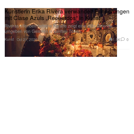
Künstlerin Erika Rivera verwandelt Erinnerungen
mit Clase Azuls „Recuerdos“ in Kunst
Riveras elfenbeinfarbene Karaffe zeigt eine stille Ofrenda,
umgeben von Geistern in sanften Tönen.
Kunst
1.5K
0
Oct 21, 2025