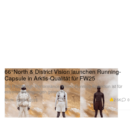
66°North & District Vision launchen Running-
Capsule in Arktis-Qualität für FW25
Die FW25 High-Performance-Winter-Running-Kollektion ist für
extreme Bedingungen gemacht.
Mode
2.5K
0
Oct 21, 2025