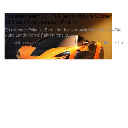
McLaren feiert 10. F1-Titel mit Artura Spider
MCL39 Championship Edition
Ein rollender Pokal zu Ehren der back-to-back Konstrukteurs-Titel
– und Lando Norris’ Fahrerkrone 2025.
Automobil
1.5K
0
Feb 7, 2026