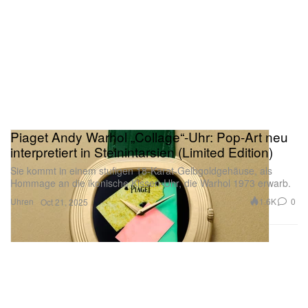
Piaget Andy Warhol „Collage“-Uhr: Pop-Art neu
interpretiert in Steinintarsien (Limited Edition)
Sie kommt in einem stufigen 18-Karat-Gelbgoldgehäuse, als
Hommage an die ikonische Kissen-Uhr, die Warhol 1973 erwarb.
Uhren
1.6K
0
Oct 21, 2025