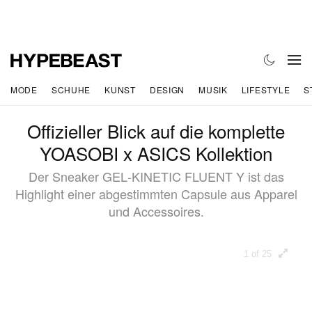
MODE
SCHUHE
KUNST
DESIGN
MUSIK
LIFESTYLE
S
Offizieller Blick auf die komplette
YOASOBI x ASICS Kollektion
Der Sneaker GEL‑KINETIC FLUENT Y ist das
Highlight einer abgestimmten Capsule aus Apparel
und Accessoires.
1 of 25