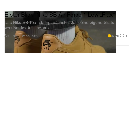
Erster Blick: Nike SB Air Force 1 Low „Flax“
Das Nike SB-Team bringt nächstes Jahr eine eigene Skate-
Version des AF1 heraus.
Schuhe
6.2K
1
Oct 22, 2025