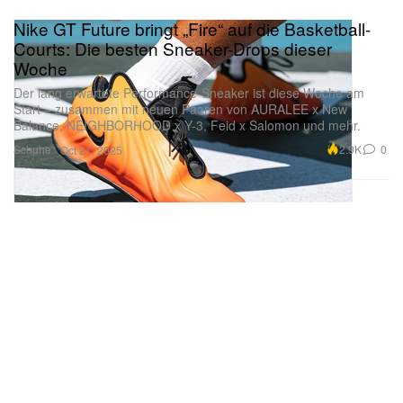
Nike GT Future bringt „Fire“ auf die Basketball-
Courts: Die besten Sneaker-Drops dieser
Woche
Der lang erwartete Performance-Sneaker ist diese Woche am
Start – zusammen mit neuen Paaren von AURALEE x New
Balance, NEIGHBORHOOD x Y-3, Feid x Salomon und mehr.
Schuhe
2.9K
0
Oct 21, 2025