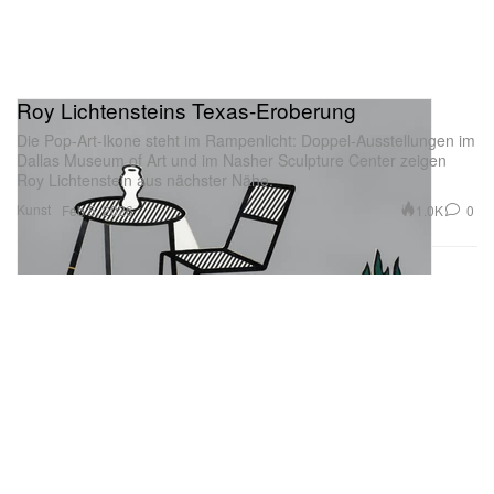
Roy Lichtensteins Texas-Eroberung
Die Pop-Art-Ikone steht im Rampenlicht: Doppel-Ausstellungen im
Dallas Museum of Art und im Nasher Sculpture Center zeigen
Roy Lichtenstein aus nächster Nähe.
Kunst
1.0K
0
Feb 5, 2026