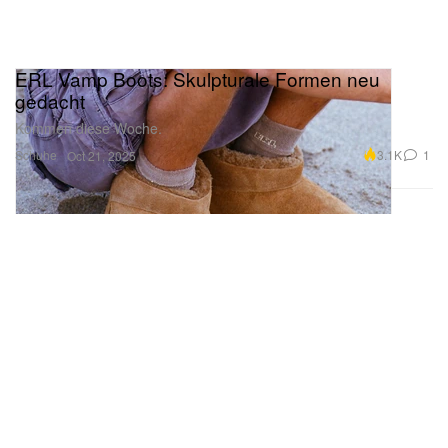
ERL Vamp Boots: Skulpturale Formen neu
gedacht
Kommen diese Woche.
Schuhe
3.1K
1
Oct 21, 2025