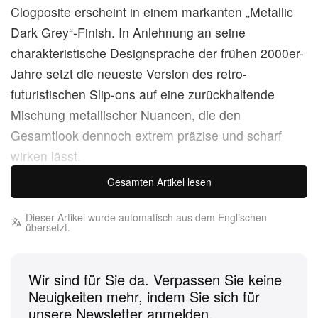
Clogposite erscheint in einem markanten „Metallic
Dark Grey“-Finish. In Anlehnung an seine
charakteristische Designsprache der frühen 2000er-
Jahre setzt die neueste Version des retro-
futuristischen Slip-ons auf eine zurückhaltende
Mischung metallischer Nuancen, die den
Gesamtlook dennoch extrem präzise und scharf
wirken lässt.
Gesamten Artikel lesen
Statt knalliger Farben prägen nun dunkle Nuancen
diese spezielle Iteration des Slip-on-Modells. Das
Dieser Artikel wurde automatisch aus dem Englischen
übersetzt.
geformte Foam-Upper kommt in einem glatten
Metallic Dark Grey, akzentuiert von einem Overlay,
das elegant von einem dunkleren Ton am Schaft in
Wir sind für Sie da. Verpassen Sie keine
ein helleres Silber im vorderen Bereich übergeht.
Neuigkeiten mehr, indem Sie sich für
unsere Newsletter anmelden.
Dieser edle Farbverlauf hebt die Silhouette deutlich