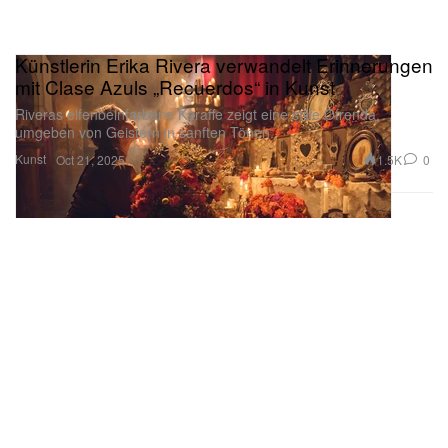
Künstlerin Erika Rivera verwandelt Erinnerungen
mit Clase Azuls „Recuerdos“ in Kunst
Riveras elfenbeinfarbene Karaffe zeigt eine stille Ofrenda,
umgeben von Geistern in sanften Tönen.
Kunst
1.5K
0
Oct 21, 2025