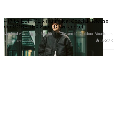
417 by EDIFICE x nanamica: Special-Release
der GORE-TEX Short Down Jacket
Maximal vielseitig: perfekt für die City und für Outdoor-Abenteuer.
Mode
1.8K
0
Oct 21, 2025