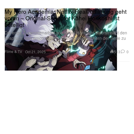
My Hero Academia: Netflix-Realverfilmung geht
voran – Original-Schöpfer Kōhei Horikoshi ist
beteiligt
Die enge Zusammenarbeit von Kōhei Horikoshi unterstreicht den
Anspruch, den emotionalen und thematischen Kern der Serie zu
bewahren.
Filme & TV
513
0
Oct 21, 2025