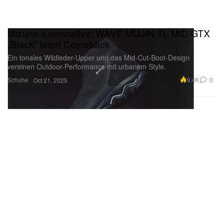
Mizuno x nonnative: WAVE MUJIN TL MID GTX
„Black“ feiert Comeback
Ein tonales Wildleder-Upper und das Mid-Cut-Boot-Design
vereinen Outdoor-Performance mit urbanem Style.
Schuhe
9.4K
0
Oct 21, 2025