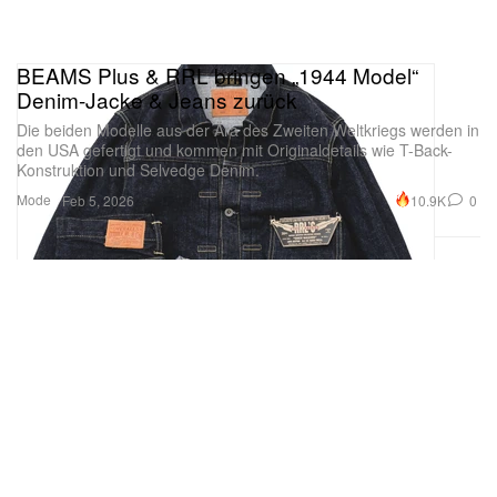
BEAMS Plus & RRL bringen „1944 Model“
Denim-Jacke & Jeans zurück
Die beiden Modelle aus der Ära des Zweiten Weltkriegs werden in
den USA gefertigt und kommen mit Originaldetails wie T-Back-
Konstruktion und Selvedge Denim.
Mode
10.9K
0
Feb 5, 2026