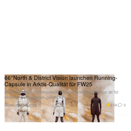
66°North & District Vision launchen Running-
Capsule in Arktis-Qualität für FW25
Die FW25 High-Performance-Winter-Running-Kollektion ist für
extreme Bedingungen gemacht.
Mode
2.5K
0
Oct 21, 2025