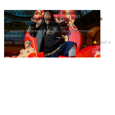
Louis Vuitton und Takashi Murakami
präsentieren auf der Art Basel Paris die neue
Artycapucines-Kollektion
11 verspielte Neuinterpretationen – plus eine immersive
Installation.
Kunst
5.5K
0
Oct 21, 2025