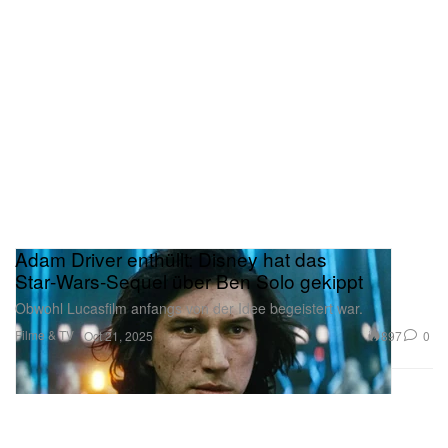
Adam Driver enthüllt: Disney hat das
Star‑Wars‑Sequel über Ben Solo gekippt
Obwohl Lucasfilm anfangs von der Idee begeistert war.
Filme & TV
897
0
Oct 21, 2025