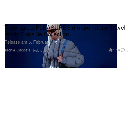
Topologie x PLEASURES droppen neue Travel-
ready Capsule Collection
Release am 5. Februar.
Tech & Gadgets
1.1K
0
Feb 5, 2026