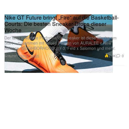
Nike GT Future bringt „Fire“ auf die Basketball-
Courts: Die besten Sneaker-Drops dieser
Woche
Der lang erwartete Performance-Sneaker ist diese Woche am
Start – zusammen mit neuen Paaren von AURALEE x New
Balance, NEIGHBORHOOD x Y-3, Feid x Salomon und mehr.
Schuhe
2.9K
0
Oct 21, 2025