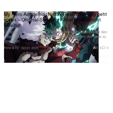
My Hero Academia: Netflix-Realverfilmung geht
voran – Original-Schöpfer Kōhei Horikoshi ist
beteiligt
Die enge Zusammenarbeit von Kōhei Horikoshi unterstreicht den
Anspruch, den emotionalen und thematischen Kern der Serie zu
bewahren.
Filme & TV
513
0
Oct 21, 2025