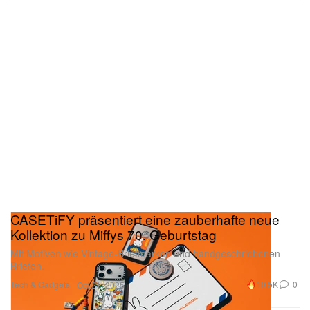
CASETiFY präsentiert eine zauberhafte neue
Kollektion zu Miffys 70. Geburtstag
Mit Motiven wie Vintage-Briefmarken und handgeschriebenen
Briefen.
Tech & Gadgets
10.5K
0
Oct 21, 2025