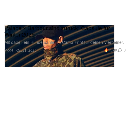
Palace x Barbour sind zurück: Capsule für
Winter 2025
Mit dabei: ein Hundemantel im Camo-Print für deinen Vierbeiner.
Mode
15.4K
0
Oct 21, 2025