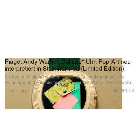
Piaget Andy Warhol „Collage“-Uhr: Pop-Art neu
interpretiert in Steinintarsien (Limited Edition)
Sie kommt in einem stufigen 18-Karat-Gelbgoldgehäuse, als
Hommage an die ikonische Kissen-Uhr, die Warhol 1973 erwarb.
Uhren
1.6K
0
Oct 21, 2025