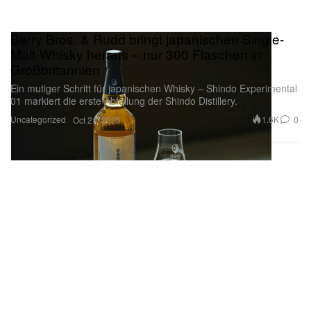
Berry Bros. & Rudd bringt japanischen Single-
Malt-Whisky heraus – nur 300 Flaschen in
Großbritannien
Ein mutiger Schritt für japanischen Whisky – Shindo Experimental
01 markiert die erste Abfüllung der Shindo Distillery.
Uncategorized
1.6K
0
Oct 21, 2025