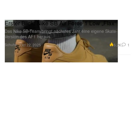
Erster Blick: Nike SB Air Force 1 Low „Flax“
Das Nike SB-Team bringt nächstes Jahr eine eigene Skate-
Version des AF1 heraus.
Schuhe
6.2K
1
Oct 22, 2025