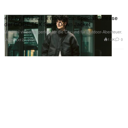
417 by EDIFICE x nanamica: Special-Release
der GORE-TEX Short Down Jacket
Maximal vielseitig: perfekt für die City und für Outdoor-Abenteuer.
Mode
1.8K
0
Oct 21, 2025