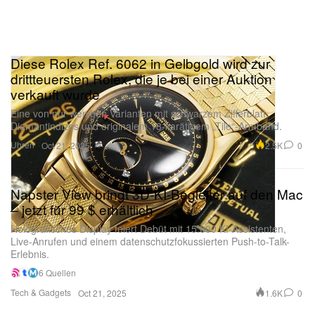
Diese Rolex Ref. 6062 in Gelbgold wird zur
drittteuersten Rolex, die je bei einer Auktion
verkauft wurde
Eine von nur wenigen Varianten mit schwarzem Zifferblatt,
Diamantindizes und originalem 18-karätigem „Tile“-Armband.
Uhren
2.5K
0
Oct 21, 2025
Napster View bringt 3D-KI-Begleiter auf den Mac
– jetzt für 99 $ erhältlich
Holografisches Display feiert Debüt mit 15.000 KI-Assistenten,
Live-Anrufen und einem datenschutzfokussierten Push-to-Talk-
Erlebnis.
6 Quellen
Tech & Gadgets
1.6K
0
Oct 21, 2025