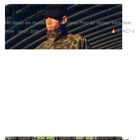
Winter 2025
Mit dabei: ein Hundemantel im Camo-Print für deinen Vierbeiner.
Mode
15.4K
0
Oct 21, 2025
Apple und Design Miami starten neue Initiative
für aufstrebende Designer:innen