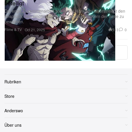
Die enge Zusammenarbeit von Kōhei Horikoshi unterstreicht den
Anspruch, den emotionalen und thematischen Kern der Serie zu
bewahren.
Filme & TV
513
0
Oct 21, 2025
More ▾
Rubriken
Store
Anderswo
Über uns
2026
Hypebeast Limited
. All Rights Reserved.
Hypebeast ® is a registered