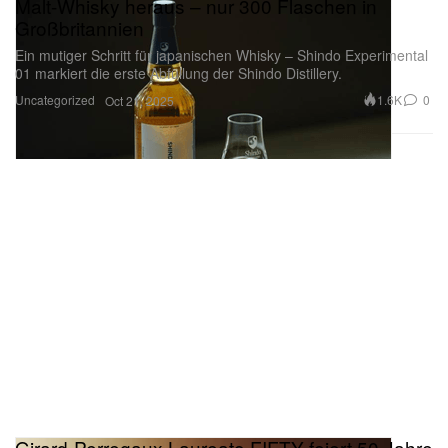
Ein mutiger Schritt für japanischen Whisky – Shindo Experimental
01 markiert die erste Abfüllung der Shindo Distillery.
Uncategorized
1.6K
0
Oct 21, 2025
Girard-Perregaux Laureato FIFTY feiert 50 Jahre
integrierter Eleganz