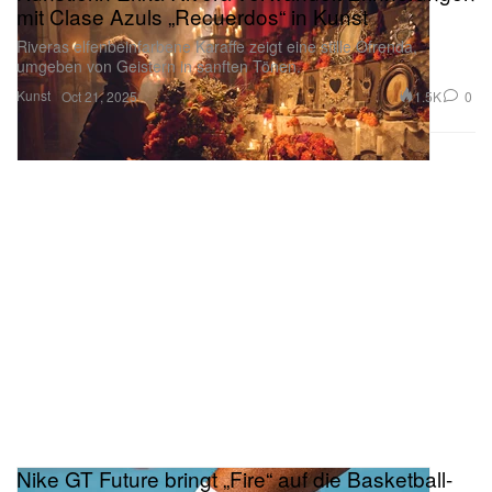
Riveras elfenbeinfarbene Karaffe zeigt eine stille Ofrenda,
umgeben von Geistern in sanften Tönen.
Kunst
1.5K
0
Oct 21, 2025
Nike GT Future bringt „Fire“ auf die Basketball-
Courts: Die besten Sneaker-Drops dieser