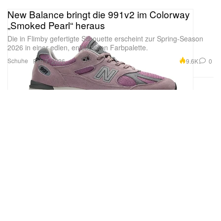
„Smoked Pearl“ heraus
Die in Flimby gefertigte Silhouette erscheint zur Spring-Season
2026 in einer edlen, entsättigten Farbpalette.
Schuhe
9.6K
0
Feb 7, 2026
Versace holt Pieter Mulier an Bord & Nike ACG