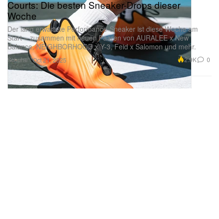
Woche
Der lang erwartete Performance-Sneaker ist diese Woche am
Start – zusammen mit neuen Paaren von AURALEE x New
Balance, NEIGHBORHOOD x Y-3, Feid x Salomon und mehr.
Schuhe
2.9K
0
Oct 21, 2025
Palace x Barbour sind zurück: Capsule für