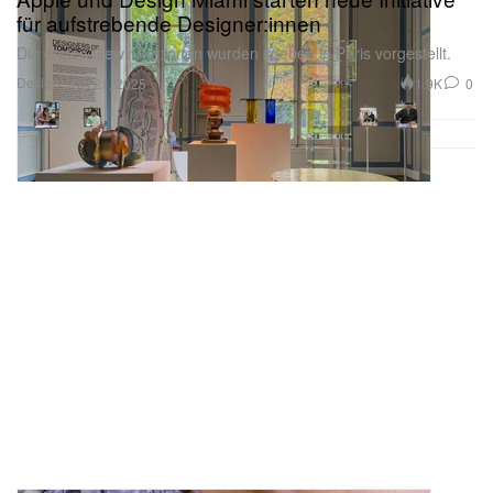
Die ersten Gewinner:innen wurden soeben in Paris vorgestellt.
Design
1.9K
0
Oct 21, 2025
ERL Vamp Boots: Skulpturale Formen neu
gedacht