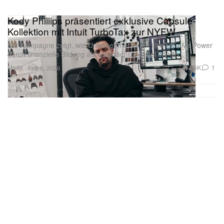
Kody Phillips präsentiert exklusive Capsule-
Kollektion mit Intuit TurboTax zur NYFW
Die Kampagne zeigt, wie Unternehmer:innen ihre kreative Power
durch finanzielle Bildung auf das nächste Level bringen.
Mode
1.5K
1
Feb 6, 2026