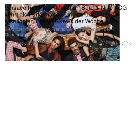
kehrt als Performance-Line zurück – die
wichtigsten Fashion-News der Woche
Bleib über die neuesten Trends und Entwicklungen der
Modebranche auf dem Laufenden.
Mode
1.4K
0
Feb 6, 2026