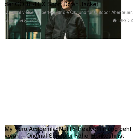
Maximal vielseitig: perfekt für die City und für Outdoor-Abenteuer.
Mode
1.8K
0
Oct 21, 2025
My Hero Academia: Netflix-Realverfilmung geht
voran – Original-Schöpfer Kōhei Horikoshi ist
beteiligt