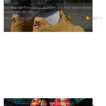
Das Nike SB-Team bringt nächstes Jahr eine eigene Skate-
Version des AF1 heraus.
Schuhe
6.2K
1
Oct 22, 2025
Louis Vuitton und Takashi Murakami
präsentieren auf der Art Basel Paris die neue
Artycapucines-Kollektion