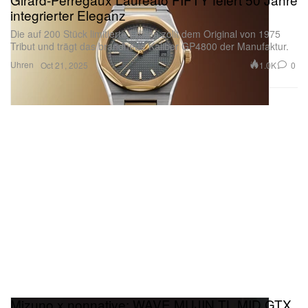
Die auf 200 Stück limitierte Edition zollt dem Original von 1975
Tribut und trägt das brandneue Kaliber GP4800 der Manufaktur.
Uhren
1.0K
0
Oct 21, 2025
Mizuno x nonnative: WAVE MUJIN TL MID GTX
„Black“ feiert Comeback