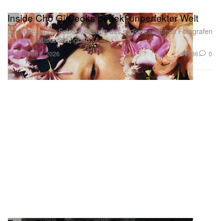
Inside Cho Gi-Seoks perfekt unperfekter Welt
Die erste große Soloausstellung des südkoreanischen Fotografen
im Fotografiska Shanghai.
Kunst
986
0
Feb 6, 2026
Erster Blick: Nike SB Air Force 1 Low „Flax“