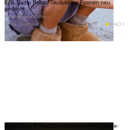
Kommen diese Woche.
Schuhe
3.1K
1
Oct 21, 2025
Berry Bros. & Rudd bringt japanischen Single-
Malt-Whisky heraus – nur 300 Flaschen in
Großbritannien