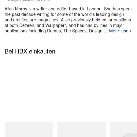
Alice Morby is a writer and editor based in London. She has spent
the past decade writing for some of the world’s leading design
and architecture magazines. Alice previously held editor positions
at both Dezeen, and Wallpaper*, and has had bylines in major
Courtesy Of West Elm
publications including Domus, The Spaces, Design …
Mehr lesen
Chamberlains Kollektion
Einige der Designs der Kollektion greifen Motive aus
Bei HBX einkaufen
Chamberlains persönlichem Leben auf, darunter
Grafiken, die auf ihren Tattoos basieren. Elemente
wie Kleeblätter, Äpfel und Leuchttürme ziehen sich
durch Textilien und Accessoires und verbinden
nostalgische Muster mit modernen Finishes wie
Chrom und Lack.
„Meine Einrichtungsphilosophie ist ziemlich simpel:
Ich finde, ein Zuhause sollte dich dazu einladen,
On
Merrell 1TRL
Gramicci
wirklich in ihm zu leben“, fügte sie hinzu.
Cloudmonster 1
Merrell 1TRL X Perks And
Joker Tee