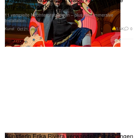
11 verspielte Neuinterpretationen – plus eine immersive
Installation.
Kunst
5.5K
0
Oct 21, 2025
Künstlerin Erika Rivera verwandelt Erinnerungen
mit Clase Azuls „Recuerdos“ in Kunst