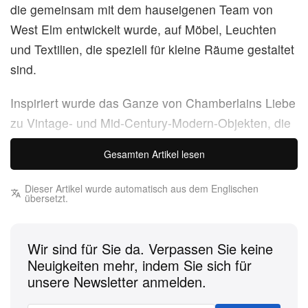
die gemeinsam mit dem hauseigenen Team von
West Elm entwickelt wurde, auf Möbel, Leuchten
und Textilien, die speziell für kleine Räume gestaltet
sind.
Inspiriert wurde das Ganze von Chamberlains Liebe
zu Vintage- und Mid-Century-Modern-Objekten, die
sie im Laufe der Jahre gesammelt hat;
Gesamten Artikel lesen
Schlüsselstücke sind unter anderem ein
Schminktisch, eine lackierte Aufbewahrungssäule
Dieser Artikel wurde automatisch aus dem Englischen
übersetzt.
und ein Kaffee-Set aus Edelstahl, die allesamt auf
weiche Rundungen und großzügige, „lounge-
forward“ Proportionen setzen.
Wir sind für Sie da. Verpassen Sie keine
Neuigkeiten mehr, indem Sie sich für
„Ich habe im Laufe der Jahre nach und nach
unsere Newsletter anmelden.
Vintage-Kunst und -Objekte gesammelt“, erzählte