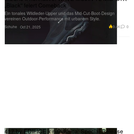
Ein tonales Wildleder-Upper und das Mid-Cut-Boot-Design
vereinen Outdoor-Performance mit urbanem Style.
Schuhe
9.4K
0
Oct 21, 2025
417 by EDIFICE x nanamica: Special-Release
der GORE-TEX Short Down Jacket