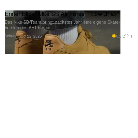
Erster Blick: Nike SB Air Force 1 Low „Flax“
Das Nike SB-Team bringt nächstes Jahr eine eigene Skate-
Version des AF1 heraus.
Schuhe
6.2K
1
Oct 22, 2025