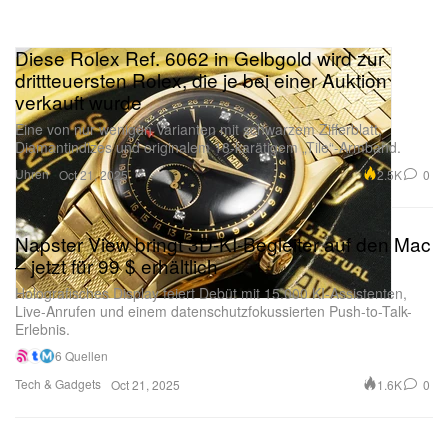
Diese Rolex Ref. 6062 in Gelbgold wird zur
drittteuersten Rolex, die je bei einer Auktion
verkauft wurde
Eine von nur wenigen Varianten mit schwarzem Zifferblatt,
Diamantindizes und originalem 18-karätigem „Tile“-Armband.
Uhren
2.5K
0
Oct 21, 2025
Napster View bringt 3D-KI-Begleiter auf den Mac
– jetzt für 99 $ erhältlich
Holografisches Display feiert Debüt mit 15.000 KI-Assistenten,
Live-Anrufen und einem datenschutzfokussierten Push-to-Talk-
Erlebnis.
6 Quellen
Tech & Gadgets
1.6K
0
Oct 21, 2025