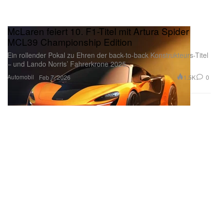
McLaren feiert 10. F1-Titel mit Artura Spider
MCL39 Championship Edition
Ein rollender Pokal zu Ehren der back-to-back Konstrukteurs-Titel
– und Lando Norris’ Fahrerkrone 2025.
Automobil
1.5K
0
Feb 7, 2026