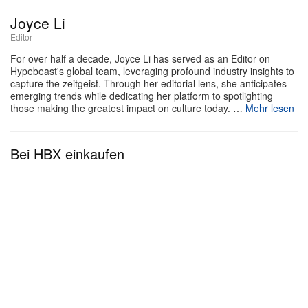
kronenförmigen „King Forever“-Verpackung.
Joyce Li
Editor
Der Nike LeBron 23 „LeBronto“ droppt später in
For over half a decade, Joyce Li has served as an Editor on
diesem Frühjahr.
Hypebeast's global team, leveraging profound industry insights to
capture the zeitgeist. Through her editorial lens, she anticipates
emerging trends while dedicating her platform to spotlighting
those making the greatest impact on culture today. …
Mehr lesen
Bei HBX einkaufen