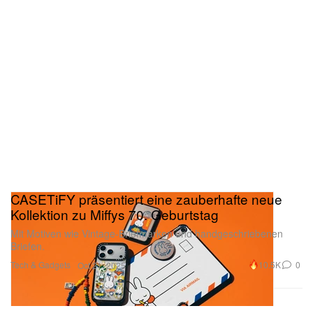
CASETiFY präsentiert eine zauberhafte neue
Kollektion zu Miffys 70. Geburtstag
Mit Motiven wie Vintage-Briefmarken und handgeschriebenen
Briefen.
Tech & Gadgets
10.5K
0
Oct 21, 2025