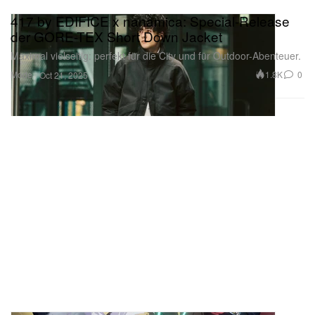
417 by EDIFICE x nanamica: Special-Release
der GORE-TEX Short Down Jacket
Maximal vielseitig: perfekt für die City und für Outdoor-Abenteuer.
Mode
1.8K
0
Oct 21, 2025