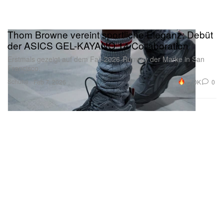
Thom Browne vereint sportliche Eleganz: Debüt
der ASICS GEL-KAYANO 14 Collaboration
Erstmals gezeigt auf dem Fall-2026-Runway der Marke in San
Francisco.
Schuhe
17.0K
0
Feb 7, 2026