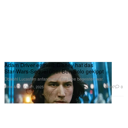
Adam Driver enthüllt: Disney hat das
Star‑Wars‑Sequel über Ben Solo gekippt
Obwohl Lucasfilm anfangs von der Idee begeistert war.
Filme & TV
897
0
Oct 21, 2025