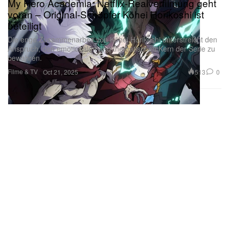
My Hero Academia: Netflix-Realverfilmung geht
voran – Original-Schöpfer Kōhei Horikoshi ist
beteiligt
Die enge Zusammenarbeit von Kōhei Horikoshi unterstreicht den
Anspruch, den emotionalen und thematischen Kern der Serie zu
bewahren.
Filme & TV
513
0
Oct 21, 2025