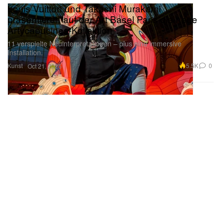
Louis Vuitton und Takashi Murakami
präsentieren auf der Art Basel Paris die neue
Artycapucines-Kollektion
11 verspielte Neuinterpretationen – plus eine immersive
Installation.
Kunst
5.5K
0
Oct 21, 2025