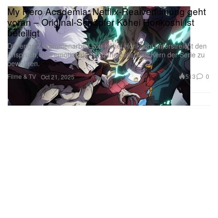
My Hero Academia: Netflix-Realverfilmung geht
voran – Original-Schöpfer Kōhei Horikoshi ist
beteiligt
Die enge Zusammenarbeit von Kōhei Horikoshi unterstreicht den
Anspruch, den emotionalen und thematischen Kern der Serie zu
bewahren.
Filme & TV
513
0
Oct 21, 2025