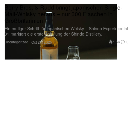
Berry Bros. & Rudd bringt japanischen Single-
Malt-Whisky heraus – nur 300 Flaschen in
Großbritannien
Ein mutiger Schritt für japanischen Whisky – Shindo Experimental
01 markiert die erste Abfüllung der Shindo Distillery.
Uncategorized
1.6K
0
Oct 21, 2025