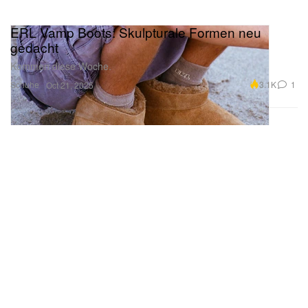
ERL Vamp Boots: Skulpturale Formen neu
gedacht
Kommen diese Woche.
Schuhe
3.1K
1
Oct 21, 2025