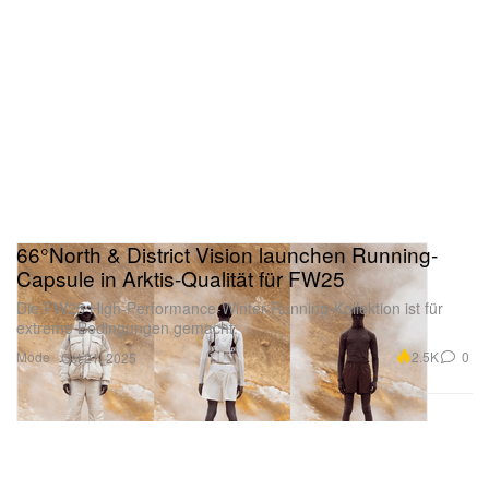
66°North & District Vision launchen Running-
Capsule in Arktis-Qualität für FW25
Die FW25 High-Performance-Winter-Running-Kollektion ist für
extreme Bedingungen gemacht.
Mode
2.5K
0
Oct 21, 2025