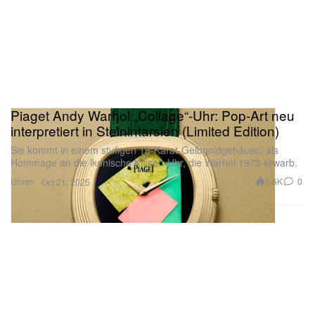
Piaget Andy Warhol „Collage“-Uhr: Pop-Art neu
interpretiert in Steinintarsien (Limited Edition)
Sie kommt in einem stufigen 18-Karat-Gelbgoldgehäuse, als
Hommage an die ikonische Kissen-Uhr, die Warhol 1973 erwarb.
Uhren
1.6K
0
Oct 21, 2025