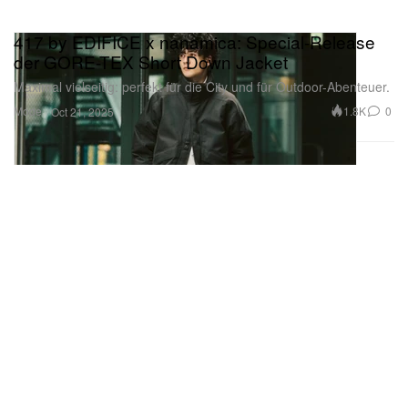
417 by EDIFICE x nanamica: Special-Release
der GORE-TEX Short Down Jacket
Maximal vielseitig: perfekt für die City und für Outdoor-Abenteuer.
Mode
1.8K
0
Oct 21, 2025