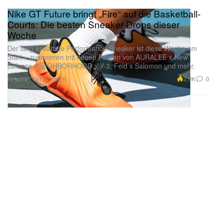
Nike GT Future bringt „Fire“ auf die Basketball-
Courts: Die besten Sneaker-Drops dieser
Woche
Der lang erwartete Performance-Sneaker ist diese Woche am
Start – zusammen mit neuen Paaren von AURALEE x New
Balance, NEIGHBORHOOD x Y-3, Feid x Salomon und mehr.
Schuhe
2.9K
0
Oct 21, 2025