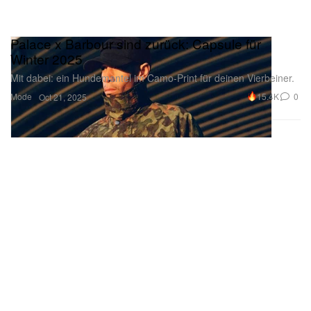
Palace x Barbour sind zurück: Capsule für
Winter 2025
Mit dabei: ein Hundemantel im Camo-Print für deinen Vierbeiner.
Mode
15.4K
0
Oct 21, 2025