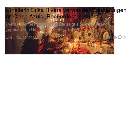
Künstlerin Erika Rivera verwandelt Erinnerungen
mit Clase Azuls „Recuerdos“ in Kunst
Riveras elfenbeinfarbene Karaffe zeigt eine stille Ofrenda,
umgeben von Geistern in sanften Tönen.
Kunst
1.5K
0
Oct 21, 2025