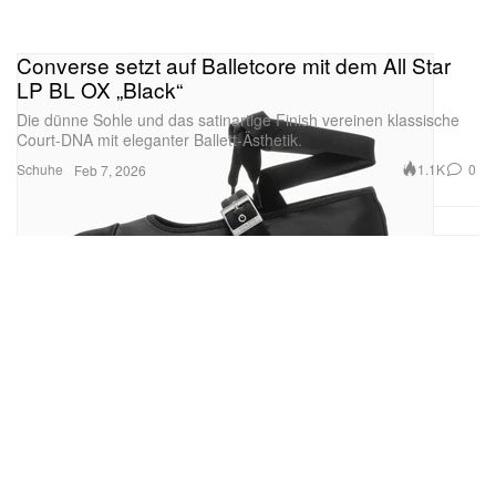
Converse setzt auf Balletcore mit dem All Star
LP BL OX „Black“
Die dünne Sohle und das satinartige Finish vereinen klassische
Court-DNA mit eleganter Ballett-Ästhetik.
Schuhe
1.1K
0
Feb 7, 2026