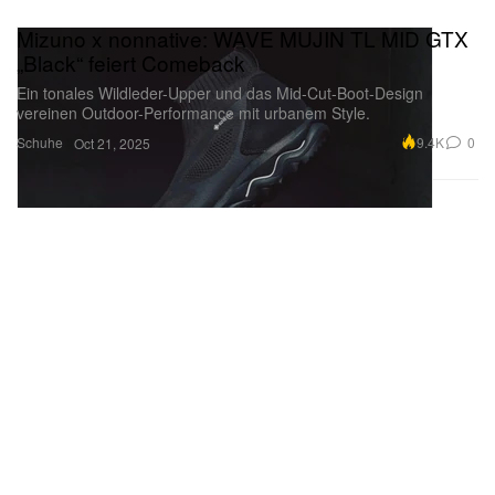
Mizuno x nonnative: WAVE MUJIN TL MID GTX
„Black“ feiert Comeback
Ein tonales Wildleder-Upper und das Mid-Cut-Boot-Design
vereinen Outdoor-Performance mit urbanem Style.
Schuhe
9.4K
0
Oct 21, 2025