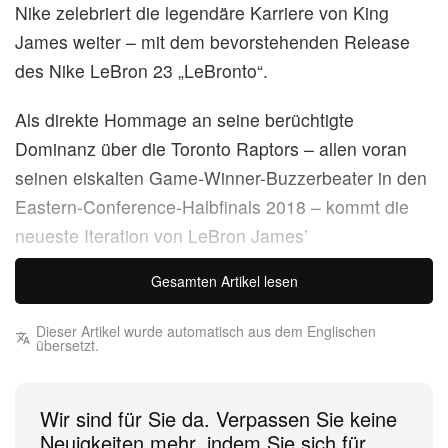
Nike zelebriert die legendäre Karriere von King
James weiter – mit dem bevorstehenden Release
des Nike LeBron 23 „LeBronto“.
Als direkte Hommage an seine berüchtigte
Dominanz über die Toronto Raptors – allen voran
seinen eiskalten Game-Winner-Buzzerbeater in den
Eastern-Conference-Halbfinals 2018 – kommt die
neueste Iteration von LeBron James’
Signaturesilhouette mit einer ordentlichen Portion
Gesamten Artikel lesen
Storytelling. Der performanceorientierte Sneaker
setzt auf ein atmungsaktives, beigefarbenes Knit-
Dieser Artikel wurde automatisch aus dem Englischen
übersetzt.
Upper, das stolz bestickte, dinosaurierförmige
Meteore präsentiert – eine Metapher für Torontos
Playoff-Schicksal.
Wir sind für Sie da. Verpassen Sie keine
Neuigkeiten mehr, indem Sie sich für