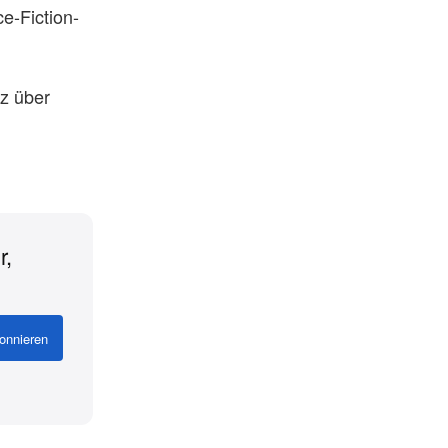
e-Fiction-
rz über
r,
onnieren