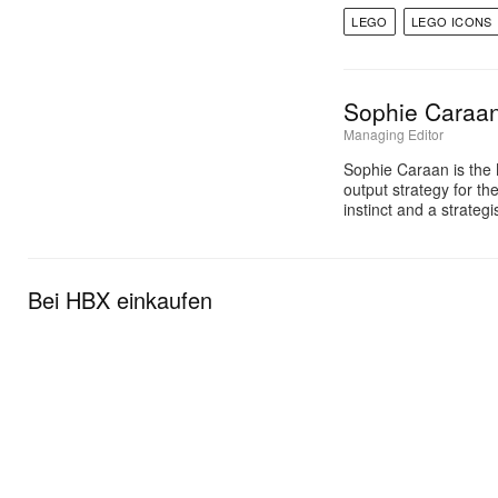
LEGO
LEGO ICONS
Sophie Caraa
Managing Editor
Sophie Caraan is the 
output strategy for th
instinct and a strate
Bei HBX einkaufen