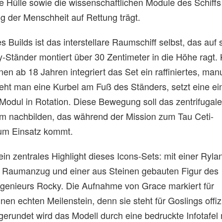
e Hülle sowie die wissenschaftlichen Module des Schiffs
ng der Menschheit auf Rettung trägt.
 Builds ist das interstellare Raumschiff selbst, das auf
y-Ständer montiert über 30 Zentimeter in die Höhe ragt. 
nen ab 18 Jahren integriert das Set ein raffiniertes, man
reht man eine Kurbel am Fuß des Ständers, setzt eine e
odul in Rotation. Diese Bewegung soll das zentrifugal
m nachbilden, das während der Mission zum Tau Ceti-
m Einsatz kommt.
ein zentrales Highlight dieses Icons-Sets: mit einer Ryl
en Raumanzug und einer aus Steinen gebauten Figur des
ngenieurs Rocky. Die Aufnahme von Grace markiert für
en echten Meilenstein, denn sie steht für Goslings offiz
rundet wird das Modell durch eine bedruckte Infotafel 