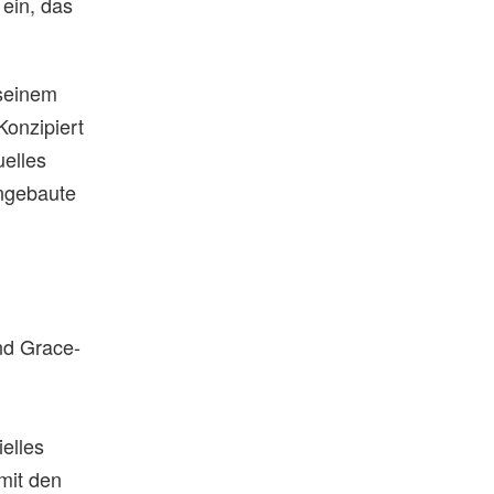
 ein, das
 seinem
Konzipiert
uelles
ingebaute
e
and Grace-
ielles
mit den