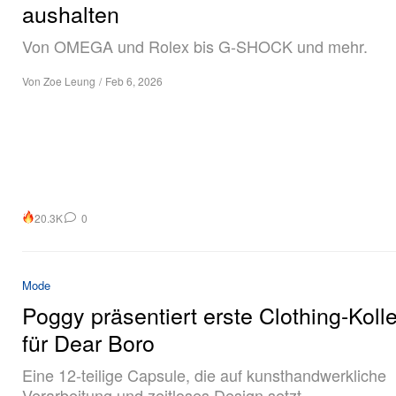
aushalten
Von OMEGA und Rolex bis G‑SHOCK und mehr.
Von
Zoe Leung
/
Feb 6, 2026
20.3K
0
Mode
Poggy präsentiert erste Clothing-Koll
für Dear Boro
Eine 12-teilige Capsule, die auf kunsthandwerkliche
Verarbeitung und zeitloses Design setzt.