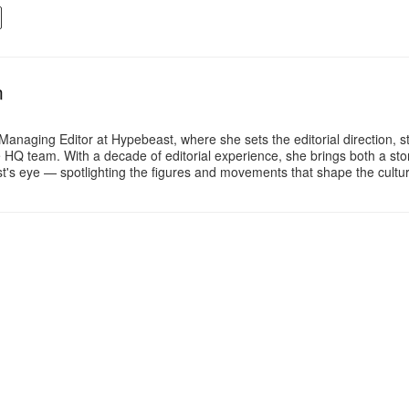
n
Managing Editor at Hypebeast, where she sets the editorial direction, 
e HQ team. With a decade of editorial experience, she brings both a stor
gist's eye — spotlighting the figures and movements that shape the cult