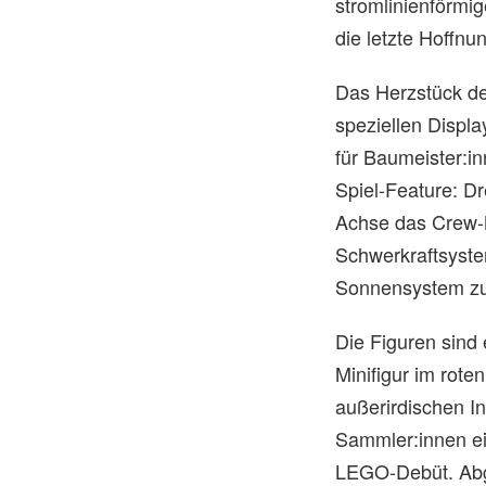
stromlinienförmig
die letzte Hoffnu
Das Herzstück des
speziellen Displa
für Baumeister:in
Spiel-Feature: D
Achse das Crew-M
Schwerkraftsyste
Sonnensystem zu
Die Figuren sind 
Minifigur im rot
außerirdischen I
Sammler:innen ein
LEGO-Debüt. Abge