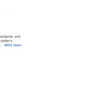
standards, and
yteller's
ur…
Mehr lesen