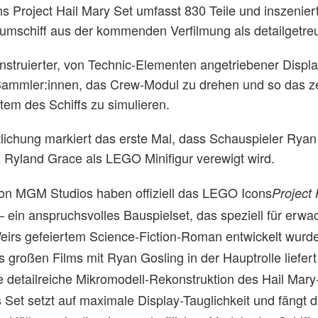
 Project Hail Mary Set umfasst 830 Teile und inszenier
Raumschiff aus der kommenden Verfilmung als detailgetre
konstruierter, von Technic-Elementen angetriebener Disp
Sammler:innen, das Crew-Modul zu drehen und so das ze
tem des Schiffs zu simulieren.
tlichung markiert das erste Mal, dass Schauspieler Ryan
s Ryland Grace als LEGO Minifigur verewigt wird.
 MGM Studios haben offiziell das LEGO Icons
Project 
– ein anspruchsvolles Bauspielset, das speziell für erw
irs gefeiertem Science-Fiction-Roman entwickelt wurd
 großen Films mit Ryan Gosling in der Hauptrolle liefer
ne detailreiche Mikromodell-Rekonstruktion des Hail Mary
Set setzt auf maximale Display-Tauglichkeit und fängt d