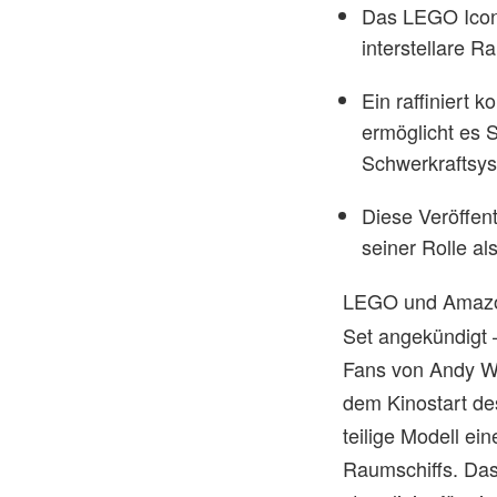
Das LEGO Icons
interstellare 
Ein raffiniert 
ermöglicht es 
Schwerkraftsys
Diese Veröffen
seiner Rolle al
LEGO und Amazon
Set angekündigt 
Fans von Andy We
dem Kinostart des
teilige Modell ei
Raumschiffs. Das 