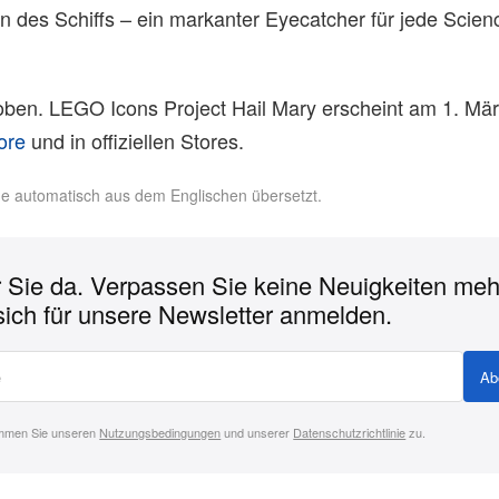
 des Schiffs – ein markanter Eyecatcher für jede Scienc
 oben. LEGO Icons Project Hail Mary erscheint am 1. Mä
ore
und in offiziellen Stores.
rde automatisch aus dem Englischen übersetzt.
r Sie da. Verpassen Sie keine Neuigkeiten meh
sich für unsere Newsletter anmelden.
Ab
immen Sie unseren
Nutzungsbedingungen
und unserer
Datenschutzrichtlinie
zu.