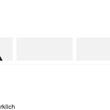
Merrell 1TRL
Merrell 1TRL
Merrell 1TRL X Perks And Mini Cham
Merrell 1TRL X Perks An
Storm GORE-TEX®
Next Gen Moc
Jetzt einkaufen
Jetzt einkaufen
rklich