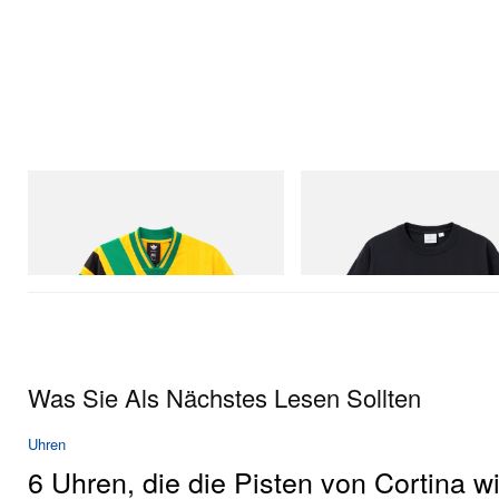
adidas Originals
Gramicci
Adidas Originals X Brain Dead Disney
One Point Logo Tee
Football Jersey
Jetzt einkaufen
Jetzt einkaufen
Was Sie Als Nächstes Lesen Sollten
Uhren
6 Uhren, die die Pisten von Cortina wi