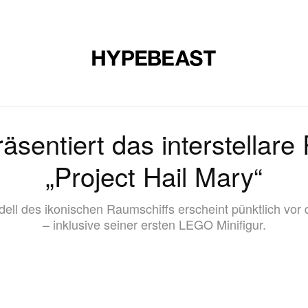
E
SCHUHE
KUNST
DESIGN
MUSIK
LIFESTYLE
S
sentiert das interstellare
„Project Hail Mary“
ell des ikonischen Raumschiffs erscheint pünktlich vor
– inklusive seiner ersten LEGO Minifigur.