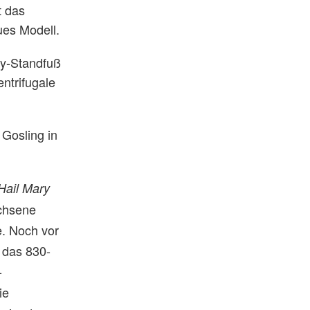
t das
ues Modell.
lay-Standfuß
ntrifugale
 Gosling in
Hail Mary
achsene
e. Noch vor
t das 830-
-
ie