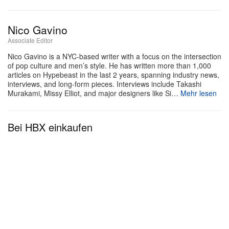
gefertigt und trägt ein spezielles Label mit der
Nico Gavino
Aufschrift „EXCLUSIVE LIMITED PRODUCTION
Associate Editor
FOR BEAMS+“. Mit 148.500 Yen (ca. 946,72 US-
Nico Gavino is a NYC-based writer with a focus on the intersection
Dollar) für die Type 1 Jacket und 90.200 Yen (ca.
of pop culture and men’s style. He has written more than 1,000
575,05 US-Dollar) für die 1944 Vintage 5-Pocket
articles on Hypebeast in the last 2 years, spanning industry news,
interviews, and long-form pieces. Interviews include Takashi
Jeans ist die Capsule exklusiv bei BEAMS Plus
Murakami, Missy Elliot, and major designers like Si…
Mehr lesen
erhältlich.
Bei HBX einkaufen
Der Drop fällt in eine Zeit, in der Marken verstärkt
auf historische Denim-Ikonen zurückblicken und den
Status des Stoffes weit über seine rein lässige
Konnotation hinaus aufwerten. Parallel dazu richten
immer mehr amerikanische Brands ihren Fokus auf
Japan, wenn es um Premium-Denim-Drops und
Kollaborationen geht. In einem ähnlichen Ansatz