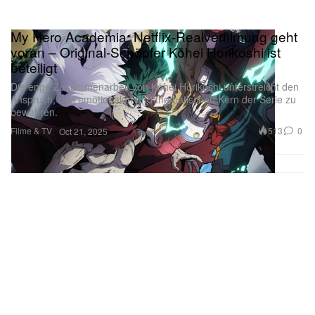
My Hero Academia: Netflix-Realverfilmung geht
voran – Original-Schöpfer Kōhei Horikoshi ist
beteiligt
Die enge Zusammenarbeit von Kōhei Horikoshi unterstreicht den
Anspruch, den emotionalen und thematischen Kern der Serie zu
bewahren.
Filme & TV
513
0
Oct 21, 2025