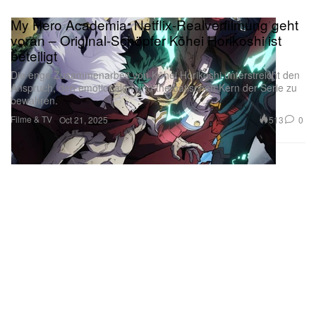
My Hero Academia: Netflix-Realverfilmung geht
voran – Original-Schöpfer Kōhei Horikoshi ist
beteiligt
Die enge Zusammenarbeit von Kōhei Horikoshi unterstreicht den
Anspruch, den emotionalen und thematischen Kern der Serie zu
bewahren.
Filme & TV
513
0
Oct 21, 2025