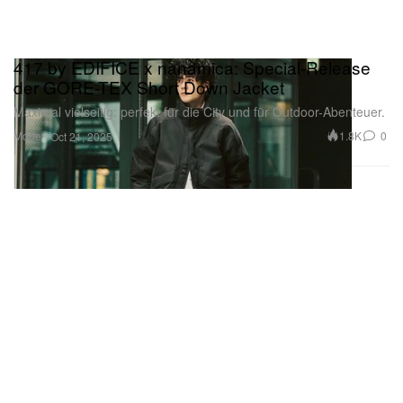
417 by EDIFICE x nanamica: Special-Release
der GORE-TEX Short Down Jacket
Maximal vielseitig: perfekt für die City und für Outdoor-Abenteuer.
Mode
1.8K
0
Oct 21, 2025