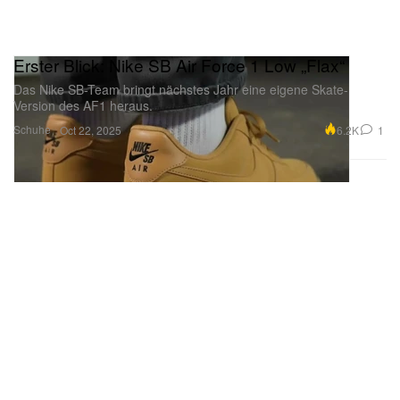
Erster Blick: Nike SB Air Force 1 Low „Flax“
Das Nike SB-Team bringt nächstes Jahr eine eigene Skate-
Version des AF1 heraus.
Schuhe
6.2K
1
Oct 22, 2025