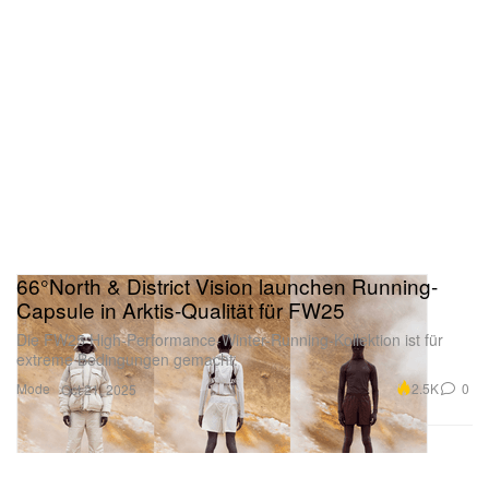
66°North & District Vision launchen Running-
Capsule in Arktis-Qualität für FW25
Die FW25 High-Performance-Winter-Running-Kollektion ist für
extreme Bedingungen gemacht.
Mode
2.5K
0
Oct 21, 2025