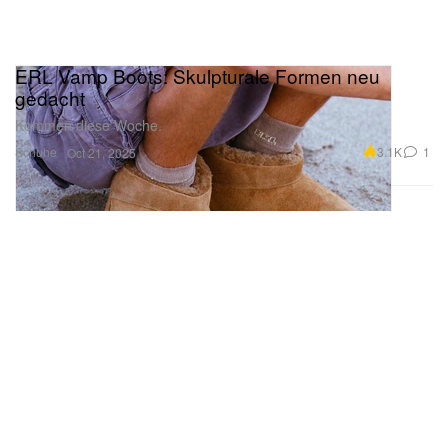
ERL Vamp Boots: Skulpturale Formen neu
gedacht
Kommen diese Woche.
Schuhe
3.1K
1
Oct 21, 2025