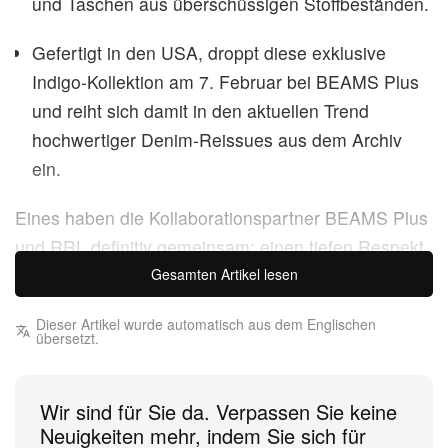
und Taschen aus überschüssigen Stoffbeständen.
Gefertigt in den USA, droppt diese exklusive
Indigo-Kollektion am 7. Februar bei BEAMS Plus
und reiht sich damit in den aktuellen Trend
hochwertiger Denim-Reissues aus dem Archiv
ein.
Eines haben die Kollaborationspartner BEAMS Plus
und RRL definitiv gemeinsam: einen tiefen Respekt
vor klassischen amerikanischen Silhouetten. Sowohl
Gesamten Artikel lesen
das in Japan gegründete Americana-Label als auch
Dieser Artikel wurde automatisch aus dem Englischen
Ralph Laurens Premium-Subbrand lassen sich von
übersetzt.
vergangenen Epochen der Menswear inspirieren,
die von Funktionalität, durchdachtem Design und
Wir sind für Sie da. Verpassen Sie keine
Langlebigkeit geprägt waren.
Neuigkeiten mehr, indem Sie sich für