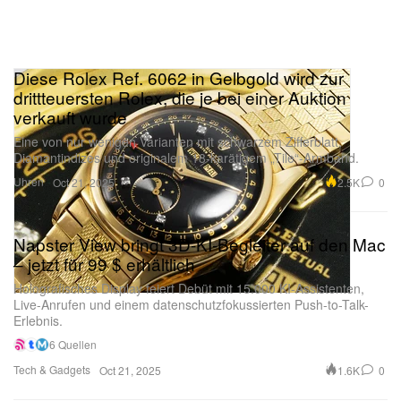
Diese Rolex Ref. 6062 in Gelbgold wird zur
drittteuersten Rolex, die je bei einer Auktion
verkauft wurde
Eine von nur wenigen Varianten mit schwarzem Zifferblatt,
Diamantindizes und originalem 18-karätigem „Tile“-Armband.
Uhren
2.5K
0
Oct 21, 2025
Napster View bringt 3D-KI-Begleiter auf den Mac
– jetzt für 99 $ erhältlich
Holografisches Display feiert Debüt mit 15.000 KI-Assistenten,
Live-Anrufen und einem datenschutzfokussierten Push-to-Talk-
Erlebnis.
6 Quellen
Tech & Gadgets
1.6K
0
Oct 21, 2025