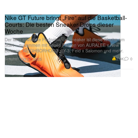
Nike GT Future bringt „Fire“ auf die Basketball-
Courts: Die besten Sneaker-Drops dieser
Woche
Der lang erwartete Performance-Sneaker ist diese Woche am
Start – zusammen mit neuen Paaren von AURALEE x New
Balance, NEIGHBORHOOD x Y-3, Feid x Salomon und mehr.
Schuhe
2.9K
0
Oct 21, 2025