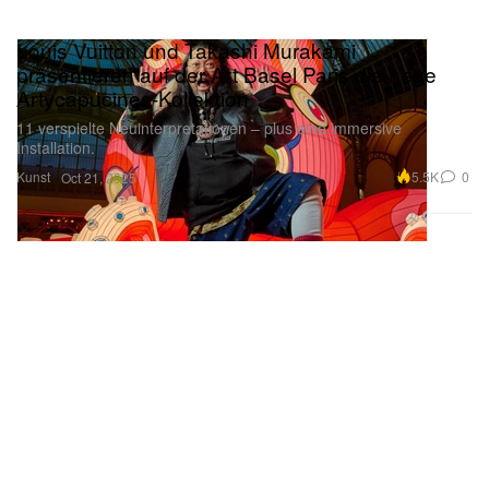
Louis Vuitton und Takashi Murakami
präsentieren auf der Art Basel Paris die neue
Artycapucines-Kollektion
11 verspielte Neuinterpretationen – plus eine immersive
Installation.
Kunst
5.5K
0
Oct 21, 2025