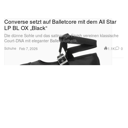
Converse setzt auf Balletcore mit dem All Star
LP BL OX „Black“
Die dünne Sohle und das satinartige Finish vereinen klassische
Court-DNA mit eleganter Ballett-Ästhetik.
Schuhe
1.1K
0
Feb 7, 2026