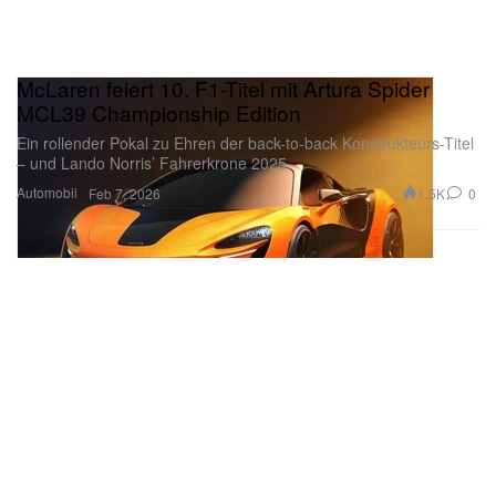
McLaren feiert 10. F1-Titel mit Artura Spider
MCL39 Championship Edition
Ein rollender Pokal zu Ehren der back-to-back Konstrukteurs-Titel
– und Lando Norris’ Fahrerkrone 2025.
Automobil
1.5K
0
Feb 7, 2026