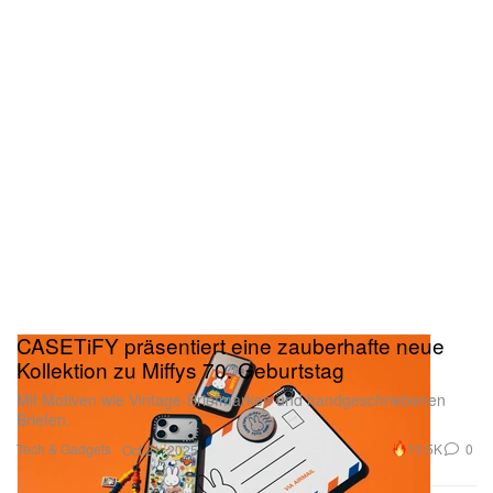
CASETiFY präsentiert eine zauberhafte neue
Kollektion zu Miffys 70. Geburtstag
Mit Motiven wie Vintage-Briefmarken und handgeschriebenen
Briefen.
Tech & Gadgets
10.5K
0
Oct 21, 2025