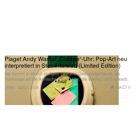
Piaget Andy Warhol „Collage“-Uhr: Pop-Art neu
interpretiert in Steinintarsien (Limited Edition)
Sie kommt in einem stufigen 18-Karat-Gelbgoldgehäuse, als
Hommage an die ikonische Kissen-Uhr, die Warhol 1973 erwarb.
Uhren
1.6K
0
Oct 21, 2025