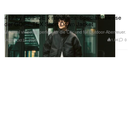
417 by EDIFICE x nanamica: Special-Release
der GORE-TEX Short Down Jacket
Maximal vielseitig: perfekt für die City und für Outdoor-Abenteuer.
Mode
1.8K
0
Oct 21, 2025