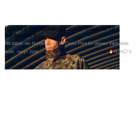
Palace x Barbour sind zurück: Capsule für
Winter 2025
Mit dabei: ein Hundemantel im Camo-Print für deinen Vierbeiner.
Mode
15.4K
0
Oct 21, 2025