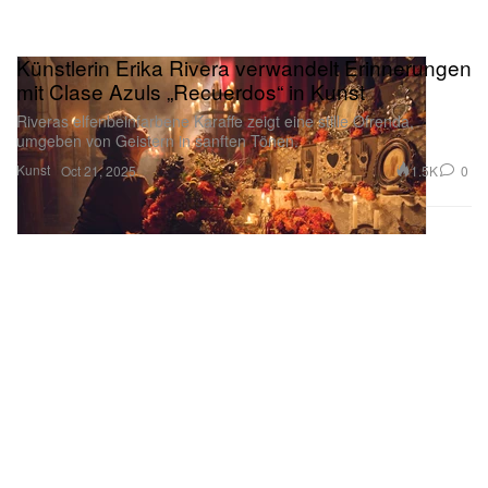
Künstlerin Erika Rivera verwandelt Erinnerungen
mit Clase Azuls „Recuerdos“ in Kunst
Riveras elfenbeinfarbene Karaffe zeigt eine stille Ofrenda,
umgeben von Geistern in sanften Tönen.
Kunst
1.5K
0
Oct 21, 2025