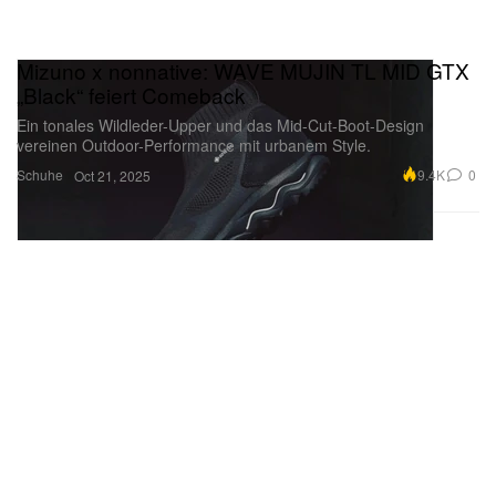
Mizuno x nonnative: WAVE MUJIN TL MID GTX
„Black“ feiert Comeback
Ein tonales Wildleder-Upper und das Mid-Cut-Boot-Design
vereinen Outdoor-Performance mit urbanem Style.
Schuhe
9.4K
0
Oct 21, 2025