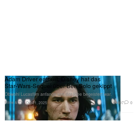
Adam Driver enthüllt: Disney hat das
Star‑Wars‑Sequel über Ben Solo gekippt
Obwohl Lucasfilm anfangs von der Idee begeistert war.
Filme & TV
897
0
Oct 21, 2025