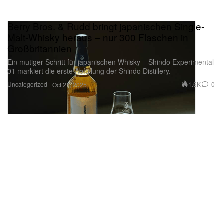
Berry Bros. & Rudd bringt japanischen Single-
Malt-Whisky heraus – nur 300 Flaschen in
Großbritannien
Ein mutiger Schritt für japanischen Whisky – Shindo Experimental
01 markiert die erste Abfüllung der Shindo Distillery.
Uncategorized
1.6K
0
Oct 21, 2025