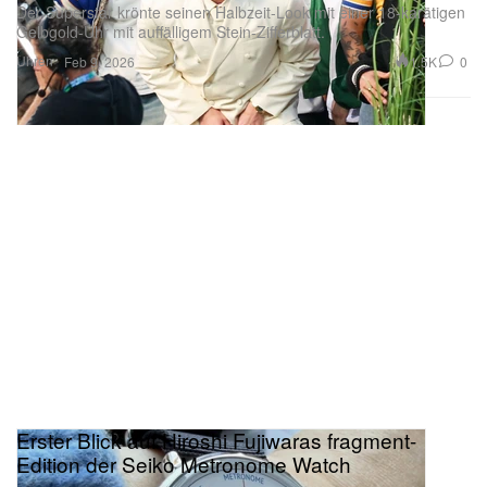
Der Superstar krönte seinen Halbzeit-Look mit einer 18-karätigen
Gelbgold-Uhr mit auffälligem Stein-Zifferblatt.
Uhren
1.5K
0
Feb 9, 2026
Erster Blick auf Hiroshi Fujiwaras fragment-
Edition der Seiko Metronome Watch