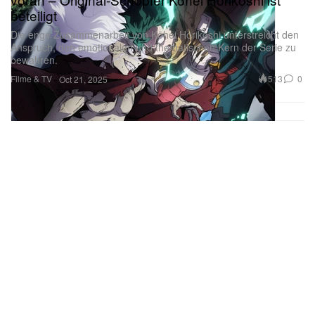
beteiligt
Die enge Zusammenarbeit von Kōhei Horikoshi unterstreicht den
Anspruch, den emotionalen und thematischen Kern der Serie zu
bewahren.
Filme & TV
513
0
Oct 21, 2025