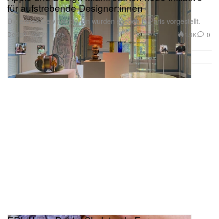
für aufstrebende Designer:innen
Die ersten Gewinner:innen wurden soeben in Paris vorgestellt.
Design
1.9K
0
Oct 21, 2025