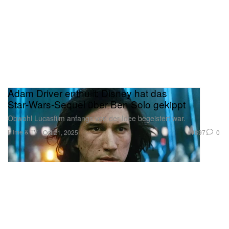
Adam Driver enthüllt: Disney hat das
Star‑Wars‑Sequel über Ben Solo gekippt
Obwohl Lucasfilm anfangs von der Idee begeistert war.
Filme & TV
897
0
Oct 21, 2025