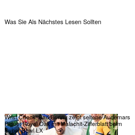
Was Sie Als Nächstes Lesen Sollten
Wrist Check: Bad Bunny zeigt seltene Audemars
Piguet Royal Oak mit Malachit-Zifferblatt beim
Super Bowl LX