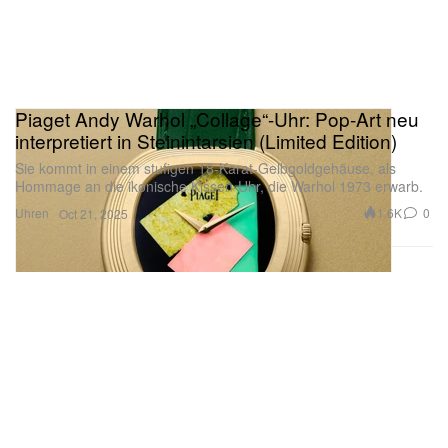
Piaget Andy Warhol „Collage“-Uhr: Pop-Art neu
interpretiert in Steinintarsien (Limited Edition)
Sie kommt in einem stufigen 18-Karat-Gelbgoldgehäuse, als
Hommage an die ikonische Kissen-Uhr, die Warhol 1973 erwarb.
Uhren
1.6K
0
Oct 21, 2025