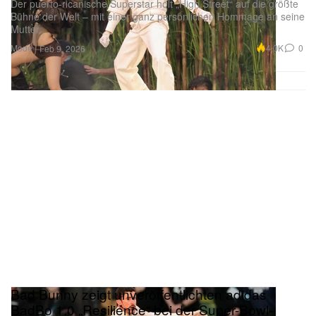
Der puerto-ricanische Superstar holt „High Street“ auf die größte
Bühne der Welt – mit einer ganz persönlichen Hommage an seine
Mutter.
Mode
4.0K
0
Feb 9, 2026
Bad Bunny zeigt unveröffentlichten adidas
BadBo 1.0 „Resilience“ bei der Super-Bowl-