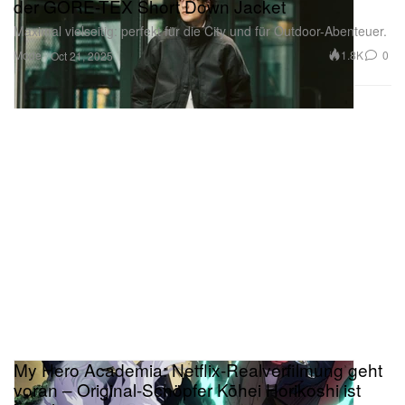
der GORE-TEX Short Down Jacket
Maximal vielseitig: perfekt für die City und für Outdoor-Abenteuer.
Mode
1.8K
0
Oct 21, 2025
My Hero Academia: Netflix-Realverfilmung geht
voran – Original-Schöpfer Kōhei Horikoshi ist