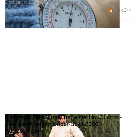
Erscheint in zwei Zifferblatt-Varianten.
Uhren
20.6K
0
Feb 9, 2026
Fit-Check: Bad Bunny begeistert im Custom-
Zara-Look bei der Super-Bowl-2026-
Halbzeitshow