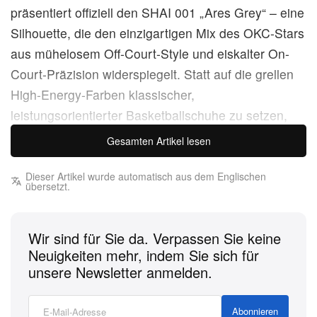
präsentiert offiziell den SHAI 001 „Ares Grey“ – eine
Silhouette, die den einzigartigen Mix des OKC-Stars
aus mühelosem Off-Court-Style und eiskalter On-
Court-Präzision widerspiegelt. Statt auf die grellen
High-Energy-Farben klassischer,
leistungsorientierter Basketballschuhe zu setzen,
setzt diese erste Farbvariante auf eine raffinierte,
Gesamten Artikel lesen
tonale Palette, die Shais Status als Fashion-Vorreiter
unterstreicht.
Dieser Artikel wurde automatisch aus dem Englischen
übersetzt.
Die „Ares Grey“-Edition ist ein echtes Lehrstück in
monochromem Design. Das mehrlagige Upper
Wir sind für Sie da. Verpassen Sie keine
kombiniert hochwertige synthetische Textilien mit
Neuigkeiten mehr, indem Sie sich für
unsere Newsletter anmelden.
matten Overlays und sorgt so für eine schlanke,
zugleich stützende Passform. Metallisch-silberne
Abonnieren
Akzente an Branding und Schnürschlaufen