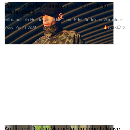
Palace x Barbour sind zurück: Capsule für
Winter 2025
Mit dabei: ein Hundemantel im Camo-Print für deinen Vierbeiner.
Mode
15.4K
0
Oct 21, 2025
Apple und Design Miami starten neue Initiative