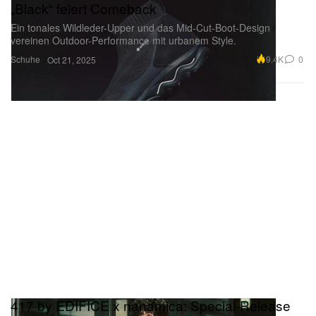
„Black“ feiert Comeback
Ein tonales Wildleder-Upper und das Mid-Cut-Boot-Design
vereinen Outdoor-Performance mit urbanem Style.
Schuhe
9.4K
0
Oct 21, 2025
417 by EDIFICE x nanamica: Special-Release