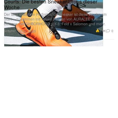
Courts: Die besten Sneaker-Drops dieser
Woche
Der lang erwartete Performance-Sneaker ist diese Woche am
Start – zusammen mit neuen Paaren von AURALEE x New
Balance, NEIGHBORHOOD x Y-3, Feid x Salomon und mehr.
Schuhe
2.9K
0
Oct 21, 2025