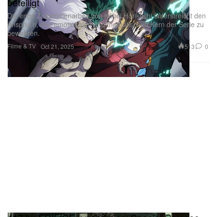
beteiligt
Die enge Zusammenarbeit von Kōhei Horikoshi unterstreicht den
Anspruch, den emotionalen und thematischen Kern der Serie zu
bewahren.
Filme & TV
513
0
Oct 21, 2025