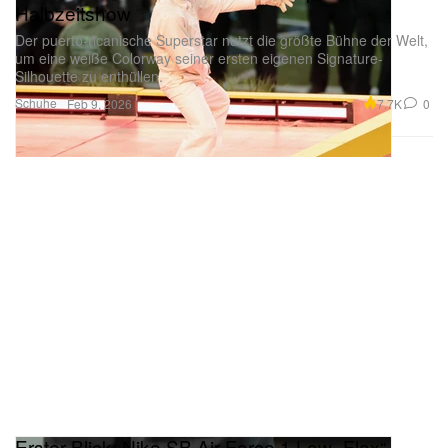
Halbzeitshow
Der puerto-ricanische Superstar nutzt die größte Bühne der Welt,
um eine weiße Colorway seiner ersten eigenen Signature-
Silhouette zu enthüllen.
Schuhe
7.7K
0
Feb 9, 2026
Erster Blick: Nike SB Air Force 1 Low „Flax“