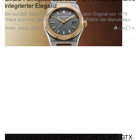
integrierter Eleganz
Die auf 200 Stück limitierte Edition zollt dem Original von 1975
Tribut und trägt das brandneue Kaliber GP4800 der Manufaktur.
Uhren
1.0K
0
Oct 21, 2025
Mizuno x nonnative: WAVE MUJIN TL MID GTX