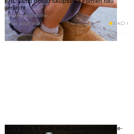
ERL Vamp Boots: Skulpturale Formen neu
gedacht
Kommen diese Woche.
Schuhe
3.1K
1
Oct 21, 2025
Berry Bros. & Rudd bringt japanischen Single-