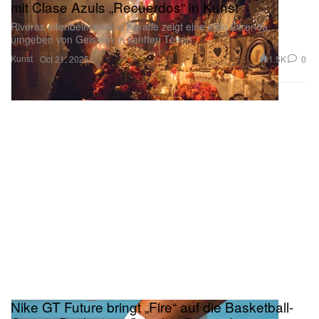
mit Clase Azuls „Recuerdos“ in Kunst
Riveras elfenbeinfarbene Karaffe zeigt eine stille Ofrenda,
umgeben von Geistern in sanften Tönen.
Kunst
1.5K
0
Oct 21, 2025
Nike GT Future bringt „Fire“ auf die Basketball-