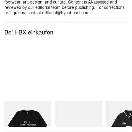
Athleten mit globalem Einfluss. Der Converse SHAI
footwear, art, design, and culture. Content is AI-assisted and
reviewed by our editorial team before publishing. For corrections
001 „Ares Grey“ soll am 22. Januar 2026
or inquiries, contact editorial@hypebeast.com.
erscheinen.
Bei HBX einkaufen
INITIAL
Puma
INITIAL
Billionaire Boys Club X Initial
Speedcat Once-A-Year
Billionaire Boys 
D Cotton T-Shirt 3
D Game Shirt
Jetzt einkaufen
Jetzt einkaufen
Jetzt einkaufen