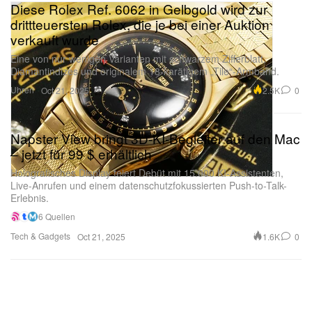
Diese Rolex Ref. 6062 in Gelbgold wird zur
drittteuersten Rolex, die je bei einer Auktion
verkauft wurde
Eine von nur wenigen Varianten mit schwarzem Zifferblatt,
Diamantindizes und originalem 18-karätigem „Tile“-Armband.
Uhren
2.5K
0
Oct 21, 2025
Napster View bringt 3D-KI-Begleiter auf den Mac
– jetzt für 99 $ erhältlich
Holografisches Display feiert Debüt mit 15.000 KI-Assistenten,
Live-Anrufen und einem datenschutzfokussierten Push-to-Talk-
Erlebnis.
6 Quellen
Tech & Gadgets
1.6K
0
Oct 21, 2025