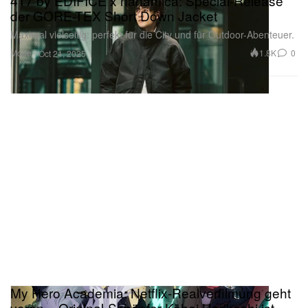
417 by EDIFICE x nanamica: Special-Release
der GORE-TEX Short Down Jacket
Maximal vielseitig: perfekt für die City und für Outdoor-Abenteuer.
Mode
1.8K
0
Oct 21, 2025
My Hero Academia: Netflix-Realverfilmung geht
voran – Original-Schöpfer Kōhei Horikoshi ist