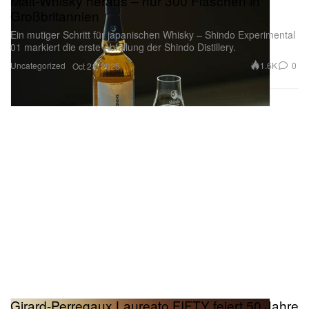
Malt-Whisky heraus – nur 300 Flaschen in
Großbritannien
Ein mutiger Schritt für japanischen Whisky – Shindo Experimental
01 markiert die erste Abfüllung der Shindo Distillery.
Uncategorized
1.6K
0
Oct 21, 2025
Girard-Perregaux Laureato FIFTY feiert 50 Jahre