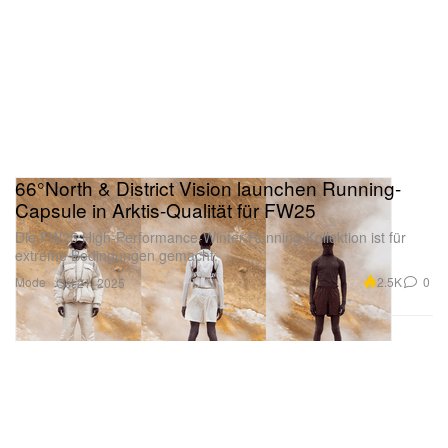
66°North & District Vision launchen Running-
Capsule in Arktis-Qualität für FW25
Die FW25 High-Performance-Winter-Running-Kollektion ist für
extreme Bedingungen gemacht.
Mode
2.5K
0
Oct 21, 2025