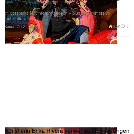
Artycapucines-Kollektion
11 verspielte Neuinterpretationen – plus eine immersive
Installation.
Kunst
5.5K
0
Oct 21, 2025
Künstlerin Erika Rivera verwandelt Erinnerungen