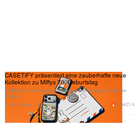
CASETiFY präsentiert eine zauberhafte neue
Kollektion zu Miffys 70. Geburtstag
Mit Motiven wie Vintage-Briefmarken und handgeschriebenen
Briefen.
Tech & Gadgets
10.5K
0
Oct 21, 2025