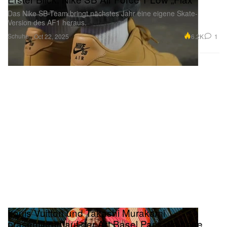
Das Nike SB-Team bringt nächstes Jahr eine eigene Skate-
Version des AF1 heraus.
Schuhe
6.2K
1
Oct 22, 2025
Louis Vuitton und Takashi Murakami
präsentieren auf der Art Basel Paris die neue