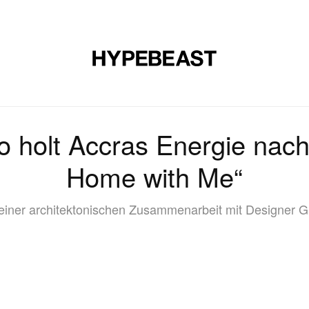
E
SCHUHE
KUNST
DESIGN
MUSIK
LIFESTYLE
S
holt Accras Energie nach 
Home with Me“
einer architektonischen Zusammenarbeit mit Designer 