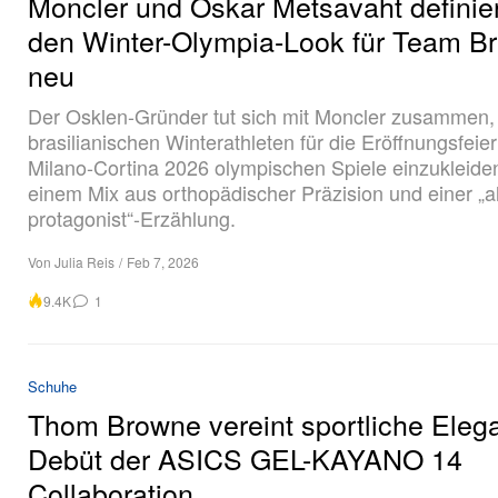
Moncler und Oskar Metsavaht definie
den Winter-Olympia-Look für Team Br
neu
Der Osklen-Gründer tut sich mit Moncler zusammen,
brasilianischen Winterathleten für die Eröffnungsfeier
Milano-Cortina 2026 olympischen Spiele einzukleiden
einem Mix aus orthopädischer Präzision und einer „a
protagonist“-Erzählung.
Von
Julia Reis
/
Feb 7, 2026
9.4K
1
Schuhe
Thom Browne vereint sportliche Eleg
Debüt der ASICS GEL-KAYANO 14
Collaboration