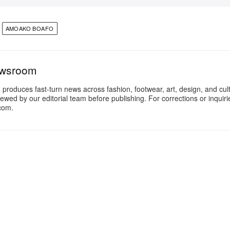
AMOAKO BOAFO
ewsroom
oduces fast-turn news across fashion, footwear, art, design, and cul
iewed by our editorial team before publishing. For corrections or inquiri
com.