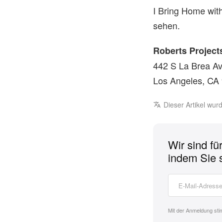
I Bring Home wit
sehen.
Roberts Project
442 S La Brea A
Los Angeles, CA
Dieser Artikel wu
Wir sind fü
indem Sie 
Mit der Anmeldung st