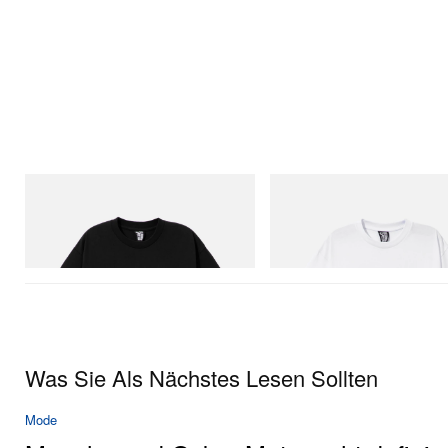
INITIAL
INITIAL
Billionaire Boys Club X Initial D Cotton T-
Billionaire Boys Club X Initial D 
Shirt 1
Shirt 2
Jetzt einkaufen
Jetzt einkaufen
Was Sie Als Nächstes Lesen Sollten
Mode