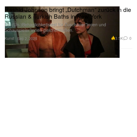
Rashid Johnson bringt „Dutchman“ zurück in die
Russian & Turkish Baths in New York
Ein (Un-)Behaglichkeitstest für Zuschauer*innen und
Schauspieler*innen gleichermaßen.
Kunst
3.5K
0
Sep 2, 2025