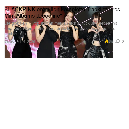
BLACKPINK enthüllen komplette Tracklist ihres
Mini-Albums „Deadline“
Die globalen K‑Pop-Ikonen melden sich zurück und geben mit
den neuen Songtiteln einen formellen Vorgeschmack auf ihre
nächste Ära.
Musik
3.5K
0
Feb 6, 2026