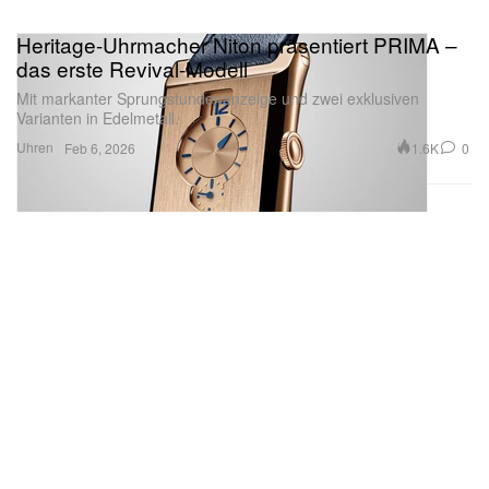
Heritage-Uhrmacher Niton präsentiert PRIMA –
das erste Revival-Modell
Mit markanter Sprungstundenanzeige und zwei exklusiven
Varianten in Edelmetall.
Uhren
1.6K
0
Feb 6, 2026