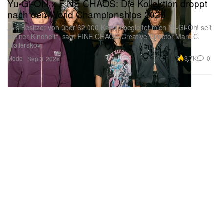
Yu-Gi-Oh! x FINE CHAOS: Die Kollektion droppt
nach den World Championships 2025
„Als Besitzer von über 62.000 Karten begleitet mich Yu-Gi-Oh! seit
meiner Kindheit“, sagt FINE CHAOS-Creative Director Marc C.
Møllerskov.
Mode
3.7K
0
Sep 3, 2025