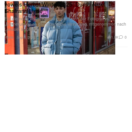
vowels Herbst/Winter 2025: Durch Nigel
Shafrans Linse
Für die neue Visual-Kampagne ließ sich der Fotograf von
„Erinnerungen an das japanische Hinterland, mitgenommen nach
London“ inspirieren.
Mode
1.8K
0
Sep 3, 2025