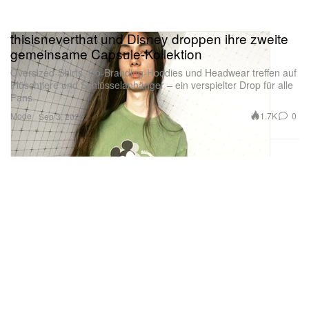
thisisneverthat und Disney droppen ihre zweite
gemeinsame Capsule-Kollektion
Oversized-Shirts, Co-Branding-Hoodies und Headwear treffen auf
Plüschtiere und Schlüsselanhänger – ein verspielter Drop für alle
Fans.
Mode
1.7K
0
Sep 3, 2025