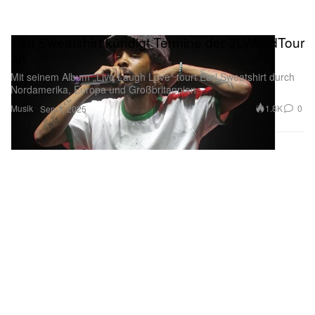
Earl Sweatshirt kündigt Termine der 3LWorldTour
an
Mit seinem Album „Live Laugh Love“ tourt Earl Sweatshirt durch
Nordamerika, Europa und Großbritannien.
Musik
1.8K
0
Sep 3, 2025