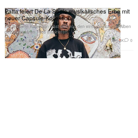
Patta feiert De La Souls musikalisches Erbe mit
neuer Capsule-Kollektion
Die limitierte Kollektion lässt sich von den einflussreichsten Alben
des legendären Trios inspirieren.
Mode
1.3K
0
Feb 6, 2026