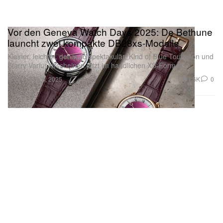
Vor den Geneva Watch Days 2025: De Bethune
launcht zwei kompakte DB28xs-Modelle
Kleiner, leichter, genauso spektakulär: Kind of Blue Tourbillon und
Starry Varius erscheinen jetzt im handlichen XS-Format.
Uhren
1.6K
0
Sep 3, 2025