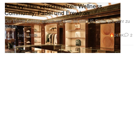
Kith Ivy: Hier verschmelzen Wellness,
Community, Padel und Erewhon
Der Eintritt schlägt jedoch mit über 36.000 US-Dollar pro Jahr zu
Buche.
Mode
24.0K
2
Sep 3, 2025