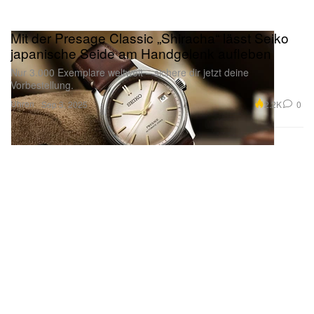
Mit der Presage Classic „Shiracha“ lässt Seiko
japanische Seide am Handgelenk aufleben
Nur 3.000 Exemplare weltweit – sichere dir jetzt deine
Vorbestellung.
Uhren
2.2K
0
Sep 3, 2025