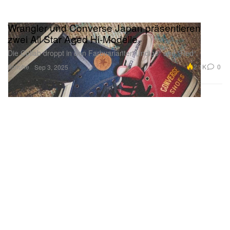
Wrangler und Converse Japan präsentieren
zwei All Star Aged Hi-Modelle
Die Collab droppt in den Farbvarianten „Indigo“ und „Red“.
Schuhe
2.1K
0
Sep 3, 2025