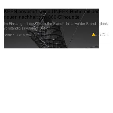
KEEN erweitert seine UNEEK-Reihe mit der
neuen nachhaltigen 360-Silhouette
Im Einklang mit der „Detox the Planet“-Initiative der Brand – dank
vollständig zirkulärem Design.
Schuhe
4.0K
0
Feb 6, 2026