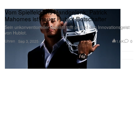
Vom Spielfeld ans Handgelenk: Patrick
Mahomes ist neuer Hublot-Botschafter
Sein unkonventioneller Spielstil trifft perfekt den Innovationsgeist
von Hublot.
Uhren
1.6K
0
Sep 3, 2025