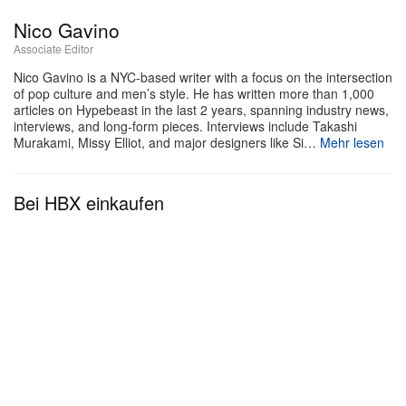
Nico Gavino
Über das Modell Stunt Devil sagt Diana Flores,
Associate Editor
Mitglied der mexikanischen Flag-Football-
Nico Gavino is a NYC-based writer with a focus on the intersection
Nationalmannschaft: „Der sichere Sitz und der
of pop culture and men’s style. He has written more than 1,000
unglaubliche Komfort machen die Stunt Devil zu
articles on Hypebeast in the last 2 years, spanning industry news,
interviews, and long-form pieces. Interviews include Takashi
einem unverzichtbaren Trainingspartner und zum
Murakami, Missy Elliot, and major designers like Si…
Mehr lesen
Must-have auf dem Feld in dieser Saison.“ Das
schlanke Design setzt auf eine von Froschfüßen
Bei HBX einkaufen
inspirierte geteilte Bügelspitze und hochgriffiges
Unobtanium-Gewebe, das mehr Halt bietet als
herkömmliche Bügelenden. Für die optimale
Passform ist die Stunt Devil in zwei Größen
erhältlich und verfügt über eine integrierte Retainer-
Aufnahme. Komplettiert wird die Linie durch die
Stunt Glider, ein RX-fähiges Modell, das als
Performance-Frame neu interpretiert wurde.