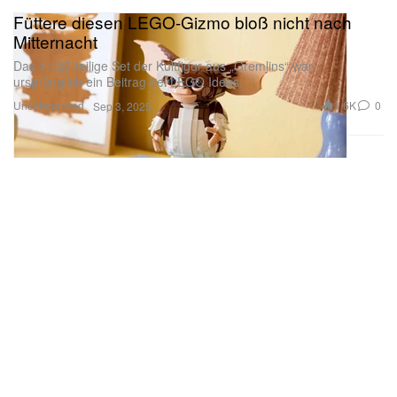
Füttere diesen LEGO-Gizmo bloß nicht nach
Mitternacht
Das 1.125-teilige Set der Kultfigur aus „Gremlins“ war
ursprünglich ein Beitrag bei LEGO Ideas.
Uncategorized
1.6K
0
Sep 3, 2025