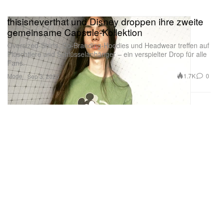
thisisneverthat und Disney droppen ihre zweite
gemeinsame Capsule-Kollektion
Oversized-Shirts, Co-Branding-Hoodies und Headwear treffen auf
Plüschtiere und Schlüsselanhänger – ein verspielter Drop für alle
Fans.
Mode
1.7K
0
Sep 3, 2025