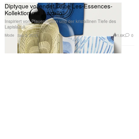
Diptyque vollendet seine Les-Essences-
Kollektion mit „Lazulio“
Inspiriert von Pfauenfedern und der kristallinen Tiefe des
Lapislazuli.
Mode
1.6K
0
Sep 3, 2025