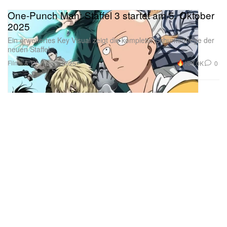
One-Punch Man: Staffel 3 startet am 5. Oktober
2025
Ein erweitertes Key Visual zeigt die komplette Schurkenriege der
neuen Staffel.
Filme & TV
108.0K
0
Sep 3, 2025