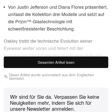
Von Justin Jefferson und Diana Flores präsentiert,
umfasst die Kollektion drei Modelle und setzt auf
die Prizm™-Glastechnologie mit
schweißresistenter Beschichtung.
Oakley treibt die technische Evolution seiner
Eyewear weiter voran und liefert mit der
brandneuen Stunt Collection maximalen Halt und
Komfort. In Szene gesetzt von den Athleten Justin
Gesamten Artikel lesen
Jefferson und Diana Flores kommt erstmals die
Dieser Artikel wurde automatisch aus dem Englischen
HyperGrip™-Technologie zum Einsatz – sie hält
übersetzt.
jede Fassung selbst bei ruckartigen Bewegungen
sicher an Ort und Stelle.
Wir sind für Sie da. Verpassen Sie keine
Neuigkeiten mehr, indem Sie sich für
Um die Performance auf ein neues Level zu heben,
unsere Newsletter anmelden.
feilte das Label über mehrere Jahre gemeinsam mit