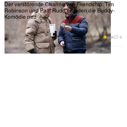
Der verstörende Charme von Friendship: Tim
Robinson und Paul Rudd erfinden die Buddy-
Komödie neu
Das A24-Highlight läuft jetzt im Bordprogramm von Cathay
Pacific.
Filme & TV
5.8K
0
Sep 3, 2025