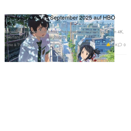
Alle Neuheiten im September 2025 auf HBO
Max
Angeführt von den Streaming-Premieren von „Your Name“ in 4K,
„Warfare“ und weiteren Highlights.
Filme & TV
9.1K
0
Sep 3, 2025