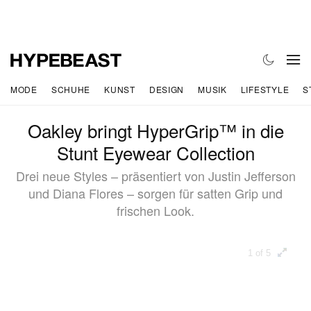
MODE
SCHUHE
KUNST
DESIGN
MUSIK
LIFESTYLE
S
Oakley bringt HyperGrip™ in die
Stunt Eyewear Collection
Drei neue Styles – präsentiert von Justin Jefferson
und Diana Flores – sorgen für satten Grip und
frischen Look.
1 of 5