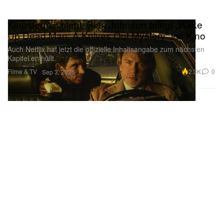
Kinostermin steht: Rian Johnson bringt „Wake
Up Dead Man: A Knives Out Mystery“ ins Kino
Auch Netflix hat jetzt die offizielle Inhaltsangabe zum nächsten
Kapitel enthüllt.
Filme & TV
2.3K
0
Sep 3, 2025