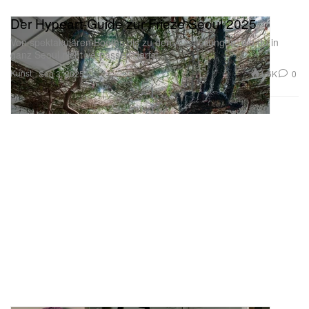
Der Hypeart-Guide zur Frieze Seoul 2025
Von spektakulären Booths bis zu den Ausstellungen, die du in
ganz Seoul nicht verpassen darfst.
Kunst
1.6K
0
Sep 3, 2025