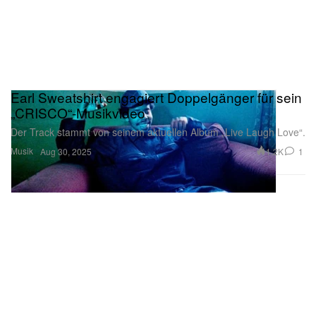
Earl Sweatshirt engagiert Doppelgänger für sein
„CRISCO“-Musikvideo
Der Track stammt von seinem aktuellen Album „Live Laugh Love“.
Musik
1.2K
1
Aug 30, 2025