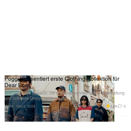
Poggy präsentiert erste Clothing-Kollektion für
Dear Boro
Eine 12-teilige Capsule, die auf kunsthandwerkliche Verarbeitung
und zeitloses Design setzt.
Mode
2.2K
0
Feb 6, 2026