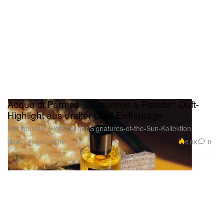
Acqua di Parmas „Gelsomino a Freddo“: Duft-
Highlight aus uralter Cold-Enfleurage
Das neueste Highlight der Signatures-of-the-Sun-Kollektion.
Mode
6.8K
0
Aug 31, 2025