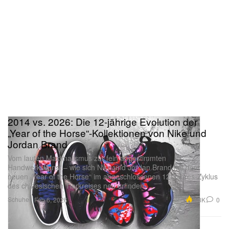
2014 vs. 2026: Die 12-jährige Evolution der
„Year of the Horse“-Kollektionen von Nike und
Jordan Brand
Vom lauten Maximalismus zur fein abgestimmten
Handwerkskunst – wie sich Nike und Jordan Brand mit dem
neuen „Year of the Horse“ im abgeschlossenen 12-Jahres-Zyklus
des chinesischen Tierkreises neu erfinden.
Schuhe
3.3K
0
Feb 6, 2026