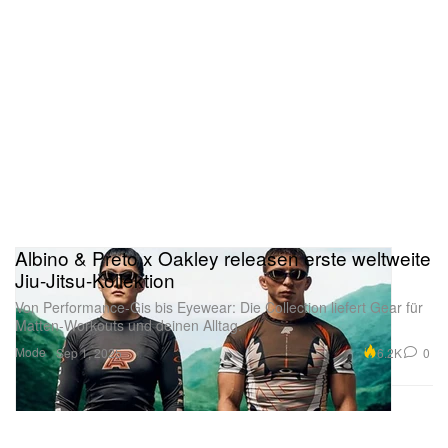
Albino & Preto x Oakley releasen erste weltweite
Jiu-Jitsu-Kollektion
Von Performance-Gis bis Eyewear: Die Collection liefert Gear für
Matten-Workouts und deinen Alltag.
Mode
6.2K
0
Sep 1, 2025