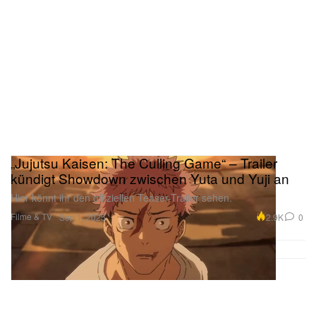
„Jujutsu Kaisen: The Culling Game“ – Trailer
kündigt Showdown zwischen Yuta und Yuji an
Hier könnt ihr den offiziellen Teaser-Trailer sehen.
Filme & TV
2.9K
0
Sep 1, 2025