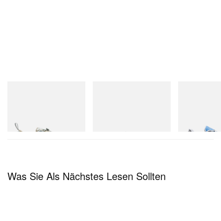
Merrell 1TRL
adidas Originals
On
Merrell 1TRL X Perks And
Handball Spezial Loafer
Cloudmonster 
Mini Cham Storm GORE-
Shoes
TEX®
Jetzt einkaufen
Jetzt einkaufen
Jetzt einkaufen
Was Sie Als Nächstes Lesen Sollten