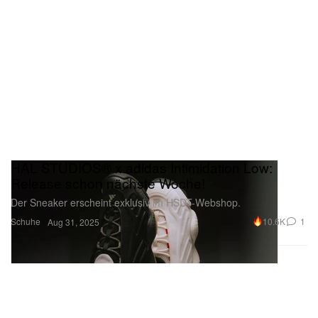
HAL STUDIOS® x adidas Intimidation Low:
Release schon nächste Woche!
Der Sneaker erscheint exklusiv im HSDT-Webshop.
Schuhe
10.6K
1
Aug 31, 2025