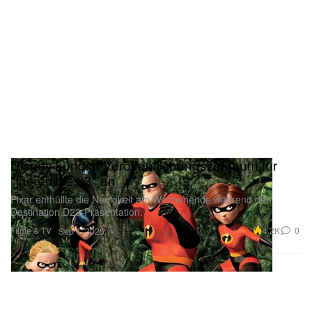
Disney kündigt Veröffentlichungszeitraum für
"Incredibles 3" an
Pixar enthüllte die Neuigkeit am Wochenende während der
Destination D23-Präsentation.
Filme & TV
4.2K
0
Sep 1, 2025