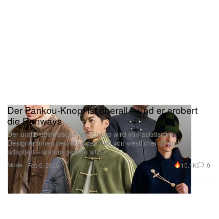
Der Pankou-Knopf ist überall – und er erobert
die Runways
Der uralte chinesische Verschluss wird von asiatischen
Designer:innen neu erfunden und von westlichen Brands
adaptiert – warum gerade jetzt?
Mode
10.1K
0
Feb 6, 2026