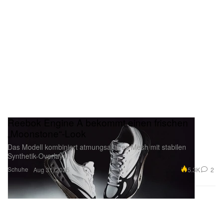
Reebok Engine A bekommt einen frischen
„Moonstone“-Look
Das Modell kombiniert atmungsaktives Mesh mit stabilen
Synthetik-Overlays.
Schuhe
5.3K
2
Aug 31, 2025