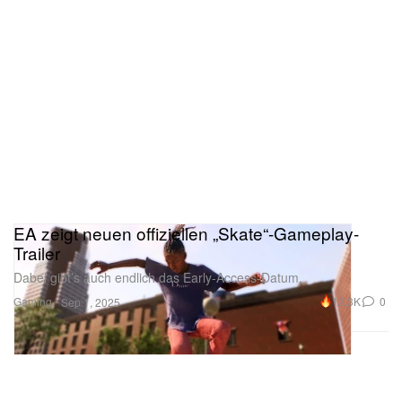
EA zeigt neuen offiziellen „Skate“-Gameplay-
Trailer
Dabei gibt’s auch endlich das Early-Access-Datum.
Gaming
12.3K
0
Sep 1, 2025