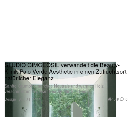
STUDIO GIMGEOSIL verwandelt die Beauty-
Klinik Palo Verde Aesthetic in einen Zufluchtsort
natürlicher Eleganz
Sanfte Grüntöne, sandige Neutrals und warmes Holz
verschmelzen in dieser Beauty-Klinik in Seoul.
Design
1.4K
0
Aug 31, 2025