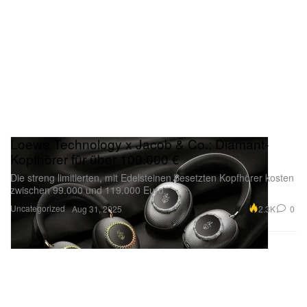
Loewe Technology x Jacob & Co.: Diamant-
Kopfhörer für über 100.000 €
Die streng limitierten, mit Edelsteinen besetzten Kopfhörer kosten
zwischen 99.000 und 119.000 Euro.
Uncategorized
2.3K
0
Aug 31, 2025