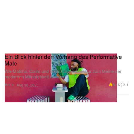
Ein Blick hinter den Vorhang des Performative
Male
Wie Matcha, Clairo und feministische Literatur zum Meme der
modernen Männlichkeit wurden.
Mode
8.1K
1
Aug 30, 2025