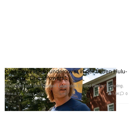
Glen Powell geht undercover in der neuen Hulu-
Comedy "Chad Powers"
Produziert von den Football-Legenden Eli und Peyton Manning.
Filme & TV
1.6K
0
Sep 1, 2025