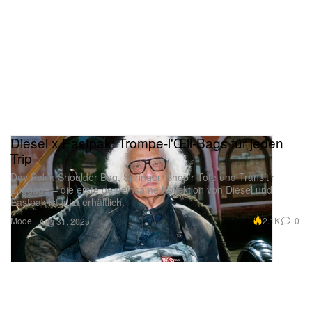
Diesel x Eastpak: Trompe-l'Œil-Bags für jeden
Trip
Day Pak’r, Shoulder Bag, Springer, Shop’r Tote und Transit’r
Luggage – die erste gemeinsame Kollektion von Diesel und
Eastpak ist jetzt erhältlich.
Mode
2.1K
0
Aug 31, 2025