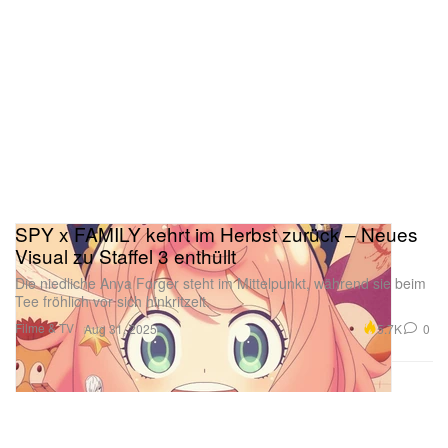
SPY x FAMILY kehrt im Herbst zurück – Neues
Visual zu Staffel 3 enthüllt
Die niedliche Anya Forger steht im Mittelpunkt, während sie beim
Tee fröhlich vor sich hinkritzelt.
Filme & TV
5.7K
0
Aug 31, 2025