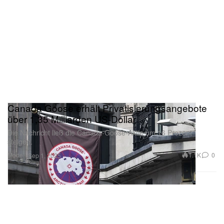
Canada Goose erhält Privatisierungsangebote
über 1,35 Milliarden US-Dollar
Die Nachricht ließ die Canada-Goose-Aktie um 16 Prozent
steigen.
Mode
1.1K
0
Sep 1, 2025