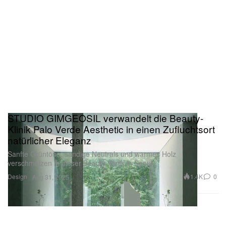
STUDIO GIMGEOSIL verwandelt die Beauty-
Klinik Palo Verde Aesthetic in einen Zufluchtsort
natürlicher Eleganz
Sanfte Grüntöne, sandige Neutrals und warmes Holz
verschmelzen in dieser Beauty-Klinik in Seoul.
Design
1.4K
0
Aug 31, 2025