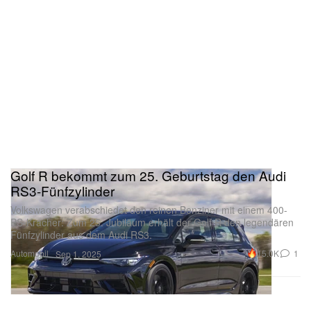
Golf R bekommt zum 25. Geburtstag den Audi
RS3-Fünfzylinder
Volkswagen verabschiedet den reinen Benziner mit einem 400-
PS-Kracher: Zum 25. Jubiläum erhält der Golf R den legendären
Fünfzylinder aus dem Audi RS3.
Automobil
15.0K
1
Sep 1, 2025