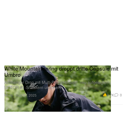
White Mountaineering droppt dritte Capsule mit
Umbro
Achtteiliger Drop mit Multi-Pocket-Mantel, neu aufgelegten
MOTOR A1-Sneakern und mehr.
Mode
4.7K
0
Aug 31, 2025