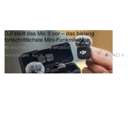
DJI stellt das Mic 3 vor – das bislang
fortschrittlichste Mini-Funkmikrofon
Ab sofort ab 199 € (232 $) erhältlich.
Tech & Gadgets
1.7K
0
Aug 30, 2025