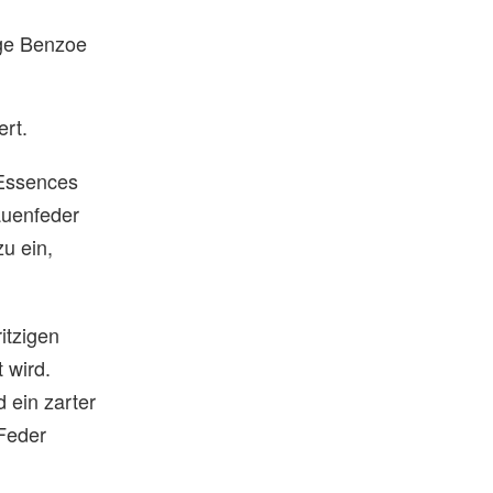
ige Benzoe
ert.
 Essences
fauenfeder
zu ein,
itzigen
 wird.
d ein zarter
 Feder