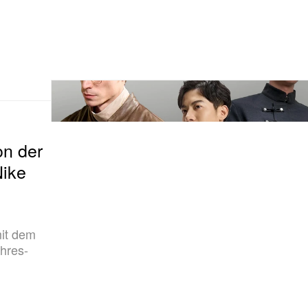
on der
Nike
mit dem
hres-