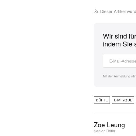
Dieser Artikel wu
Wir sind fü
indem Sie 
Mit der Anmeldung st
DÜFTE
DIPTYQUE
Zoe Leung
Senior Editor