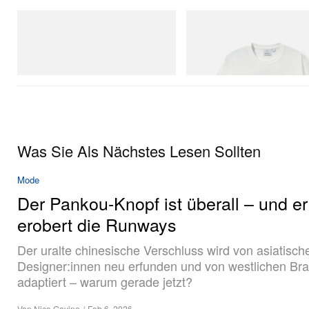
adidas Originals
Gramicci
Handball Spezial Loafer Shoes
Vase Tee
Jetzt einkaufen
Jetzt einkaufen
Was Sie Als Nächstes Lesen Sollten
Mode
Der Pankou-Knopf ist überall – und er
erobert die Runways
Der uralte chinesische Verschluss wird von asiatisch
Designer:innen neu erfunden und von westlichen Br
adaptiert – warum gerade jetzt?
Von
Nico Gavino
/
Feb 6, 2026