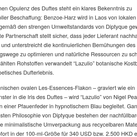
chen Opulenz des Duftes steht ein klares Bekenntnis zu
ller Beschaffung: Benzoe-Harz wird in Laos von lokalen
gemäß den strengen Umweltstandards von Diptyque ge
e Partnerschaft stellt sicher, dass jeder Lieferant nachha
t, und unterstreicht die kontinuierlichen Bemühungen de
gswege zu optimieren und natürliche Ressourcen zu sch
ählten Rohstoffen verwandelt “Lazulio” botanische Kostb
poetisches Dufterlebnis.
konischen ovalen Les-Essences-Flakon – graviert wie ein
ster in die Iris des Duftes – wird “Lazulio” von Nigel Pe
ion einer Pfauenfeder in hypnotischem Blau begleitet. Ga
ten Philosophie von Diptyque bestehen der nachfüllbar
ie minimalistische Umverpackung aus recycelbaren Mater
sofort in der 100-ml-Größe für 340 USD bzw. 2.500 HKD er