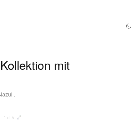
TORE
Kollektion mit
lazuli.
1 of 5