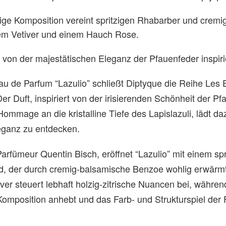
ige Komposition vereint spritzigen Rhabarber und crem
hem Vetiver und einem Hauch Rose.
t von der majestätischen Eleganz der Pfauenfeder inspiri
u de Parfum “Lazulio” schließt Diptyque die Reihe Les
er Duft, inspiriert von der irisierenden Schönheit der P
ommage an die kristalline Tiefe des Lapislazuli, lädt da
eganz zu entdecken.
rfümeur Quentin Bisch, eröffnet “Lazulio” mit einem spr
, der durch cremig-balsamische Benzoe wohlig erwärmt
iver steuert lebhaft holzig-zitrische Nuancen bei, währen
Komposition anhebt und das Farb- und Strukturspiel der