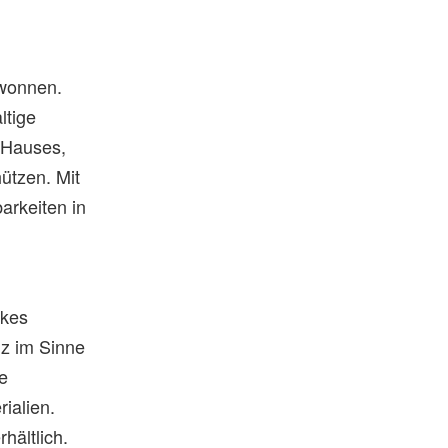
wonnen.
ltige
s Hauses,
ützen. Mit
arkeiten in
akes
nz im Sinne
e
ialien.
hältlich.