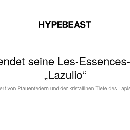
E
SCHUHE
KUNST
DESIGN
MUSIK
LIFESTYLE
S
endet seine Les-Essences-
„Lazulio“
iert von Pfauenfedern und der kristallinen Tiefe des Lapis