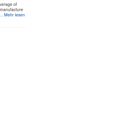
verage of
e manufacture
v…
Mehr lesen