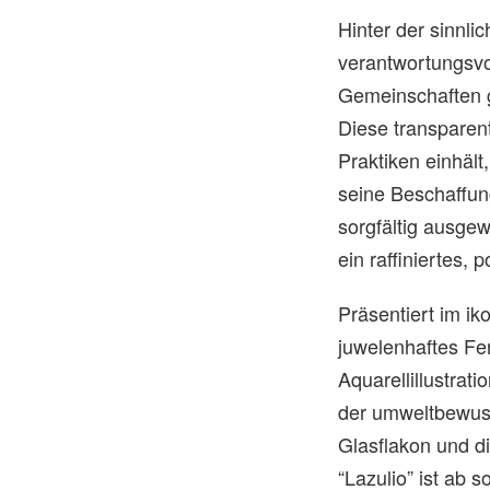
Hinter der sinnli
verantwortungsvo
Gemeinschaften 
Diese transparent
Praktiken einhäl
seine Beschaffun
sorgfältig ausgew
ein raffiniertes, 
Präsentiert im i
juwelenhaftes Fen
Aquarellillustrat
der umweltbewuss
Glasflakon und d
“Lazulio” ist ab 