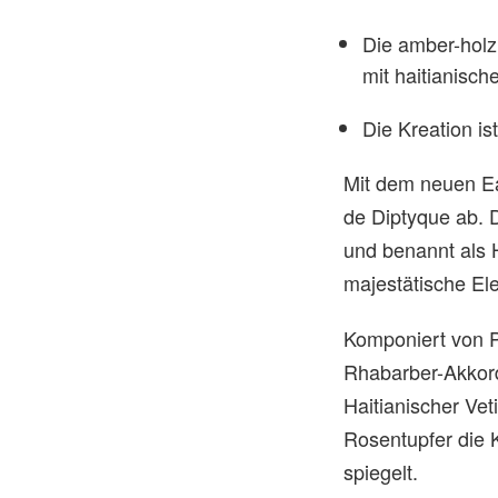
Die amber-holz
mit haitianisc
Die Kreation is
Mit dem neuen Ea
de Diptyque ab. D
und benannt als H
majestätische El
Komponiert von Pa
Rhabarber-Akkord
Haitianischer Vet
Rosentupfer die 
spiegelt.