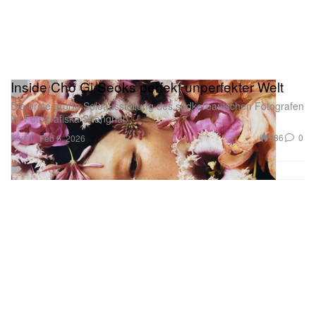
Inside Cho Gi-Seoks perfekt unperfekter Welt
Die erste große Soloausstellung des südkoreanischen Fotografen
im Fotografiska Shanghai.
Kunst
986
0
Feb 6, 2026