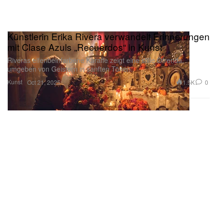
Künstlerin Erika Rivera verwandelt Erinnerungen
mit Clase Azuls „Recuerdos“ in Kunst
Riveras elfenbeinfarbene Karaffe zeigt eine stille Ofrenda,
umgeben von Geistern in sanften Tönen.
Kunst
1.5K
0
Oct 21, 2025