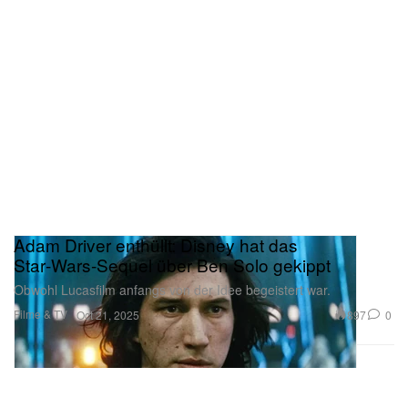
Adam Driver enthüllt: Disney hat das
Star‑Wars‑Sequel über Ben Solo gekippt
Obwohl Lucasfilm anfangs von der Idee begeistert war.
Filme & TV
897
0
Oct 21, 2025