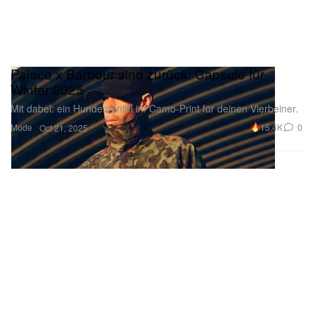
Palace x Barbour sind zurück: Capsule für
Winter 2025
Mit dabei: ein Hundemantel im Camo-Print für deinen Vierbeiner.
Mode
15.4K
0
Oct 21, 2025