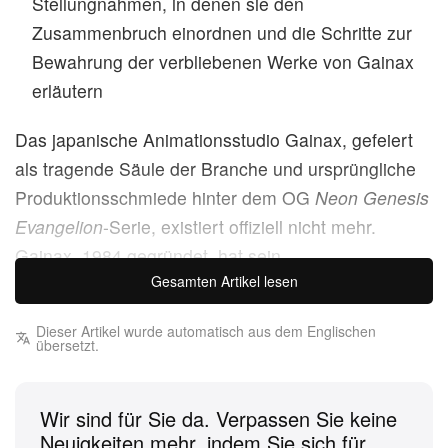
Stellungnahmen, in denen sie den
Zusammenbruch einordnen und die Schritte zur
Bewahrung der verbliebenen Werke von Gainax
erläutern
Das japanische Animationsstudio Gainax, gefeiert
als tragende Säule der Branche und ursprüngliche
Produktionsschmiede hinter dem OG
Neon Genesis
Evangelion
-Serie, existiert offiziell nicht mehr.
Gainax, 1984 gegründet, hat sein
Gesamten Artikel lesen
Insolvenzverfahren abgeschlossen und wurde zum
10. Dezember 2025 rechtlich aufgelöst. Der
Dieser Artikel wurde automatisch aus dem Englischen
Niedergang des Studios setzte etwa 2012 ein und
übersetzt.
beschleunigte sich durch jahrelanges
Missmanagement – darunter die Gründung
Wir sind für Sie da. Verpassen Sie keine
regionaler Tochterfirmen, gescheiterte
Neuigkeiten mehr, indem Sie sich für