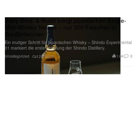
Berry Bros. & Rudd bringt japanischen Single-
Malt-Whisky heraus – nur 300 Flaschen in
Großbritannien
Ein mutiger Schritt für japanischen Whisky – Shindo Experimental
01 markiert die erste Abfüllung der Shindo Distillery.
Uncategorized
1.6K
0
Oct 21, 2025