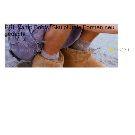
ERL Vamp Boots: Skulpturale Formen neu
gedacht
Kommen diese Woche.
Schuhe
3.1K
1
Oct 21, 2025