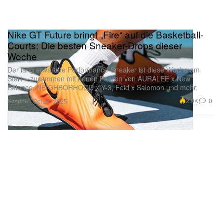
Nike GT Future bringt „Fire“ auf die Basketball-
Courts: Die besten Sneaker-Drops dieser
Woche
Der lang erwartete Performance-Sneaker ist diese Woche am
Start – zusammen mit neuen Paaren von AURALEE x New
Balance, NEIGHBORHOOD x Y-3, Feid x Salomon und mehr.
Schuhe
2.9K
0
Oct 21, 2025