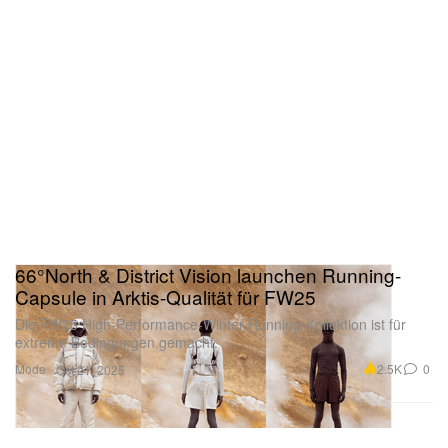
66°North & District Vision launchen Running-
Capsule in Arktis-Qualität für FW25
Die FW25 High-Performance-Winter-Running-Kollektion ist für
extreme Bedingungen gemacht.
Mode
2.5K
0
Oct 21, 2025