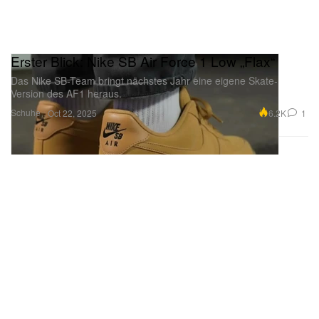
Erster Blick: Nike SB Air Force 1 Low „Flax“
Das Nike SB-Team bringt nächstes Jahr eine eigene Skate-
Version des AF1 heraus.
Schuhe
6.2K
1
Oct 22, 2025