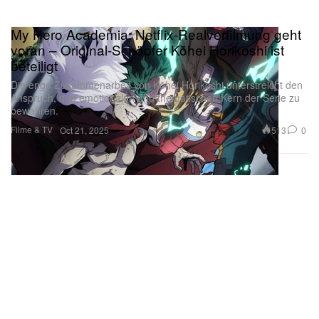
My Hero Academia: Netflix-Realverfilmung geht
voran – Original-Schöpfer Kōhei Horikoshi ist
beteiligt
Die enge Zusammenarbeit von Kōhei Horikoshi unterstreicht den
Anspruch, den emotionalen und thematischen Kern der Serie zu
bewahren.
Filme & TV
513
0
Oct 21, 2025