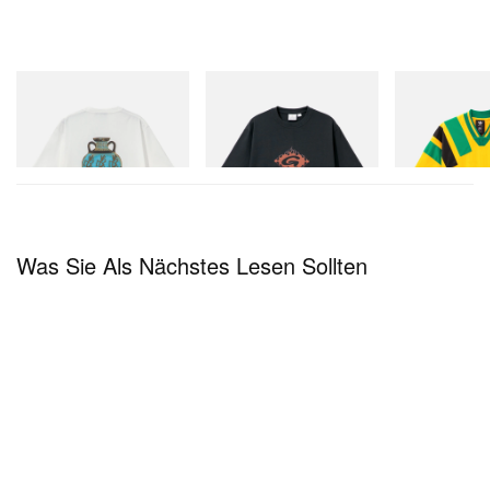
庵野秀明による『「株式会社ガイナックス」につ
いて』
Gramicci
Gramicci
adidas Original
Vase Tee
Flame Tee
Adidas Original
の文章をカラー公式サイトに更新しました。
Dead Disney Fo
Jetzt einkaufen
Jetzt einkaufen
https://t.co/ySzQqOiuPJ
Jetzt einkaufen
— 株式会社カラー (@khara_inc)
December 11,
2025
Was Sie Als Nächstes Lesen Sollten