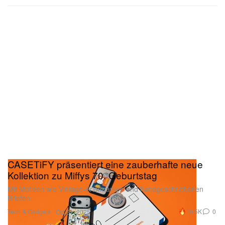
CASETiFY präsentiert eine zauberhafte neue
Kollektion zu Miffys 70. Geburtstag
Mit Motiven wie Vintage-Briefmarken und handgeschriebenen
Briefen.
Tech & Gadgets
10.5K
0
Oct 21, 2025