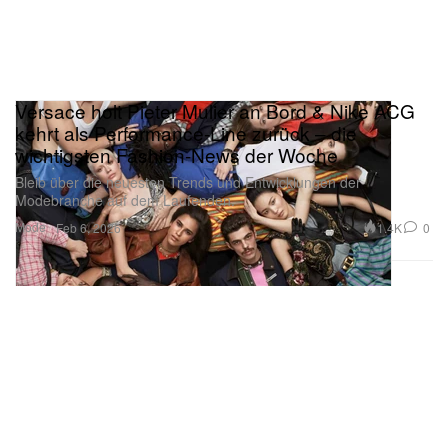
Versace holt Pieter Mulier an Bord & Nike ACG
kehrt als Performance-Line zurück – die
wichtigsten Fashion-News der Woche
Bleib über die neuesten Trends und Entwicklungen der
Modebranche auf dem Laufenden.
Mode
1.4K
0
Feb 6, 2026