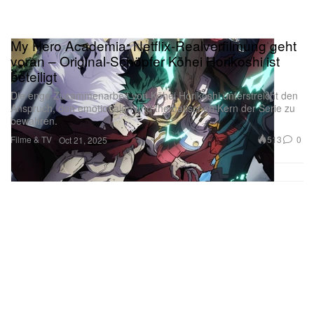
My Hero Academia: Netflix-Realverfilmung geht
voran – Original-Schöpfer Kōhei Horikoshi ist
beteiligt
Die enge Zusammenarbeit von Kōhei Horikoshi unterstreicht den
Anspruch, den emotionalen und thematischen Kern der Serie zu
bewahren.
Filme & TV
513
0
Oct 21, 2025