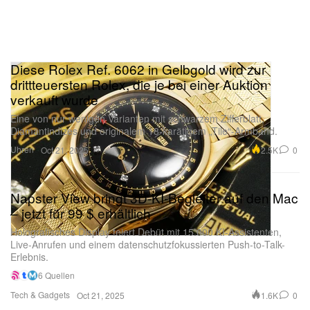
Diese Rolex Ref. 6062 in Gelbgold wird zur
drittteuersten Rolex, die je bei einer Auktion
verkauft wurde
Eine von nur wenigen Varianten mit schwarzem Zifferblatt,
Diamantindizes und originalem 18-karätigem „Tile“-Armband.
Uhren
2.5K
0
Oct 21, 2025
Napster View bringt 3D-KI-Begleiter auf den Mac
– jetzt für 99 $ erhältlich
Holografisches Display feiert Debüt mit 15.000 KI-Assistenten,
Live-Anrufen und einem datenschutzfokussierten Push-to-Talk-
Erlebnis.
6 Quellen
Tech & Gadgets
1.6K
0
Oct 21, 2025