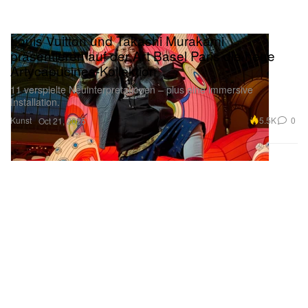
Louis Vuitton und Takashi Murakami
präsentieren auf der Art Basel Paris die neue
Artycapucines-Kollektion
11 verspielte Neuinterpretationen – plus eine immersive
Installation.
Kunst
5.5K
0
Oct 21, 2025