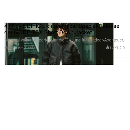
417 by EDIFICE x nanamica: Special-Release
der GORE-TEX Short Down Jacket
Maximal vielseitig: perfekt für die City und für Outdoor-Abenteuer.
Mode
1.8K
0
Oct 21, 2025