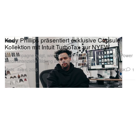
Kody Phillips präsentiert exklusive Capsule-
Kollektion mit Intuit TurboTax zur NYFW
Die Kampagne zeigt, wie Unternehmer:innen ihre kreative Power
durch finanzielle Bildung auf das nächste Level bringen.
Mode
1.5K
1
Feb 6, 2026