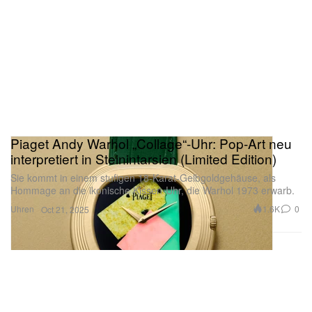
Piaget Andy Warhol „Collage“-Uhr: Pop-Art neu
interpretiert in Steinintarsien (Limited Edition)
Sie kommt in einem stufigen 18-Karat-Gelbgoldgehäuse, als
Hommage an die ikonische Kissen-Uhr, die Warhol 1973 erwarb.
Uhren
1.6K
0
Oct 21, 2025