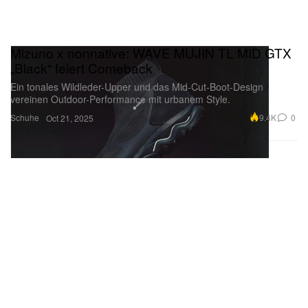
Mizuno x nonnative: WAVE MUJIN TL MID GTX
„Black“ feiert Comeback
Ein tonales Wildleder-Upper und das Mid-Cut-Boot-Design
vereinen Outdoor-Performance mit urbanem Style.
Schuhe
9.4K
0
Oct 21, 2025