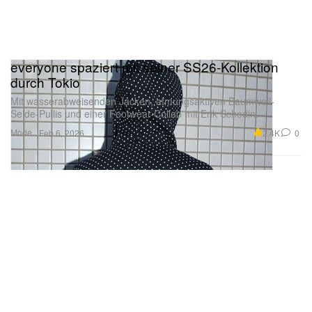
everyone spaziert mit seiner SS26-Kollektion
durch Tokio
Mit wasserabweisenden Jacken, atmungsaktiven Baumwoll-
Seide-Pullis und einer Footwear-Collab mit Erik Schedin.
Mode
2.4K
0
Feb 6, 2026