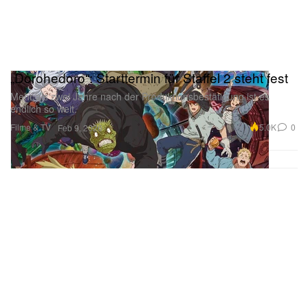
„Dorohedoro“: Starttermin für Staffel 2 steht fest
Mehr als zwei Jahre nach der Produktionsbestätigung ist es
endlich so weit.
Filme & TV
5.0K
0
Feb 9, 2026