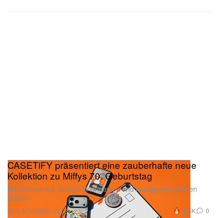
CASETiFY präsentiert eine zauberhafte neue
Kollektion zu Miffys 70. Geburtstag
Mit Motiven wie Vintage-Briefmarken und handgeschriebenen
Briefen.
Tech & Gadgets
10.5K
0
Oct 21, 2025