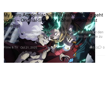
My Hero Academia: Netflix-Realverfilmung geht
voran – Original-Schöpfer Kōhei Horikoshi ist
beteiligt
Die enge Zusammenarbeit von Kōhei Horikoshi unterstreicht den
Anspruch, den emotionalen und thematischen Kern der Serie zu
bewahren.
Filme & TV
513
0
Oct 21, 2025