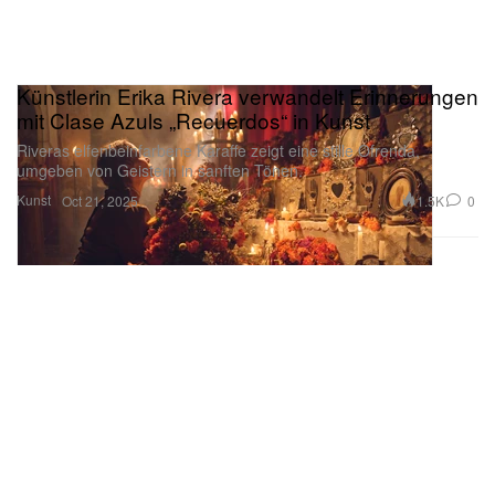
Künstlerin Erika Rivera verwandelt Erinnerungen
mit Clase Azuls „Recuerdos“ in Kunst
Riveras elfenbeinfarbene Karaffe zeigt eine stille Ofrenda,
umgeben von Geistern in sanften Tönen.
Kunst
1.5K
0
Oct 21, 2025