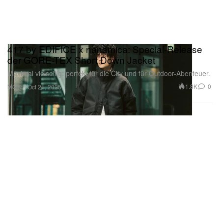
417 by EDIFICE x nanamica: Special-Release
der GORE-TEX Short Down Jacket
Maximal vielseitig: perfekt für die City und für Outdoor-Abenteuer.
Mode
1.8K
0
Oct 21, 2025