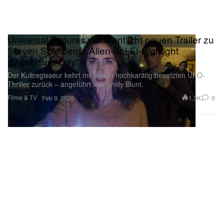
Universal Pictures veröffentlicht neuen Trailer zu
Steven Spielbergs Alien-Sci-Fi-Highlight
„Disclosure Day“
Der Kultregisseur kehrt mit einem hochkarätig besetzten UFO-
Thriller zurück – angeführt von Emily Blunt.
Filme & TV
1.3K
0
Feb 9, 2026