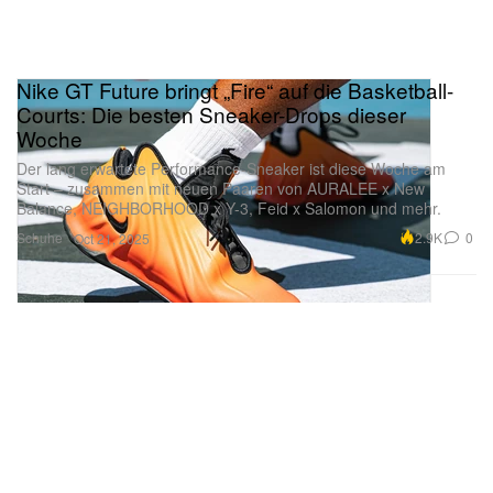
Nike GT Future bringt „Fire“ auf die Basketball-
Courts: Die besten Sneaker-Drops dieser
Woche
Der lang erwartete Performance-Sneaker ist diese Woche am
Start – zusammen mit neuen Paaren von AURALEE x New
Balance, NEIGHBORHOOD x Y-3, Feid x Salomon und mehr.
Schuhe
2.9K
0
Oct 21, 2025