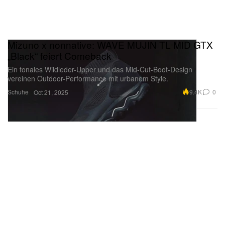
Mizuno x nonnative: WAVE MUJIN TL MID GTX
„Black“ feiert Comeback
Ein tonales Wildleder-Upper und das Mid-Cut-Boot-Design
vereinen Outdoor-Performance mit urbanem Style.
Schuhe
9.4K
0
Oct 21, 2025