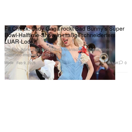
Fit Check: Lady Gaga rockt Bad Bunny’s Super
Bowl-Halftime-Show in maßgeschneidertem
LUAR-Look
Die Pop-Ikone zollt dem puerto-ricanischen Erbe in einem
flamenco-inspirierten Kleid Tribut.
Mode
1.6K
0
Feb 9, 2026