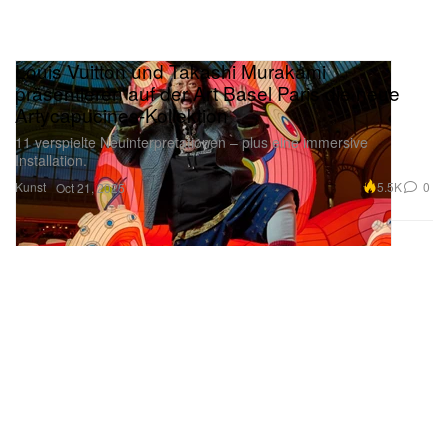
Louis Vuitton und Takashi Murakami
präsentieren auf der Art Basel Paris die neue
Artycapucines-Kollektion
11 verspielte Neuinterpretationen – plus eine immersive
Installation.
Kunst
5.5K
0
Oct 21, 2025