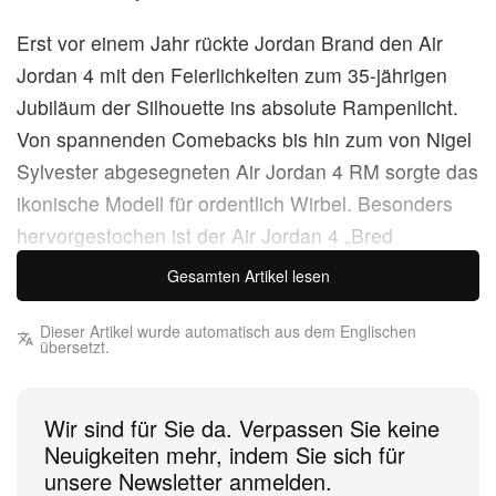
Erst vor einem Jahr rückte Jordan Brand den Air
Jordan 4 mit den Feierlichkeiten zum 35-jährigen
Jubiläum der Silhouette ins absolute Rampenlicht.
Von spannenden Comebacks bis hin zum von Nigel
Sylvester abgesegneten Air Jordan 4 RM sorgte das
ikonische Modell für ordentlich Wirbel. Besonders
hervorgestochen ist der Air Jordan 4 „Bred
Reimagined“, der den OG-Colorway mit einem
Gesamten Artikel lesen
Upper aus Leder neu interpretiert hat. Für alle, die
sich den Nubuk-Look zurückgewünscht haben, den
Dieser Artikel wurde automatisch aus dem Englischen
übersetzt.
wir zuletzt 2019 gesehen haben, stehen die
Chancen jetzt bestens.
Wir sind für Sie da. Verpassen Sie keine
Laut einem neuen
Report
von den Sneaker-Insidern
Neuigkeiten mehr, indem Sie sich für
unsere Newsletter anmelden.
zSneakerHeadz und Sneaker Files ist für nächstes