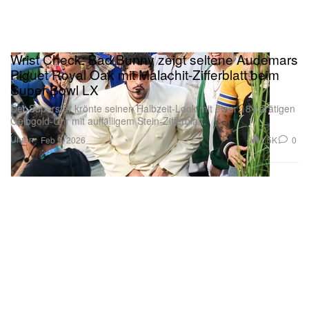
Wrist Check: Bad Bunny zeigt seltene Audemars
Piguet Royal Oak mit Malachit-Zifferblatt beim
Super Bowl LX
Der Superstar krönte seinen Halbzeit-Look mit einer 18-karätigen
Gelbgold-Uhr mit auffälligem Stein-Zifferblatt.
Uhren
1.5K
0
Feb 9, 2026