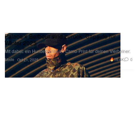
Palace x Barbour sind zurück: Capsule für
Winter 2025
Mit dabei: ein Hundemantel im Camo-Print für deinen Vierbeiner.
Mode
15.4K
0
Oct 21, 2025