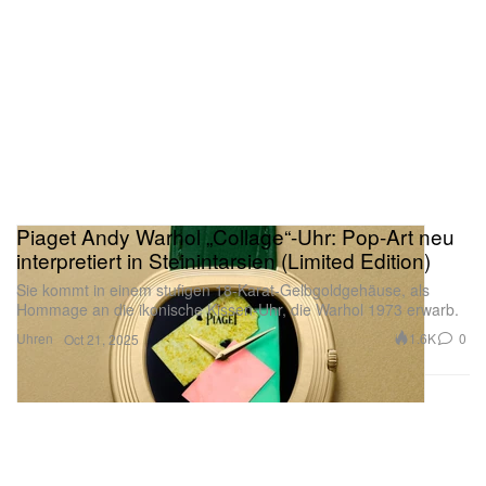
Piaget Andy Warhol „Collage“-Uhr: Pop-Art neu
interpretiert in Steinintarsien (Limited Edition)
Sie kommt in einem stufigen 18-Karat-Gelbgoldgehäuse, als
Hommage an die ikonische Kissen-Uhr, die Warhol 1973 erwarb.
Uhren
1.6K
0
Oct 21, 2025