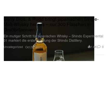
Berry Bros. & Rudd bringt japanischen Single-
Malt-Whisky heraus – nur 300 Flaschen in
Großbritannien
Ein mutiger Schritt für japanischen Whisky – Shindo Experimental
01 markiert die erste Abfüllung der Shindo Distillery.
Uncategorized
1.6K
0
Oct 21, 2025