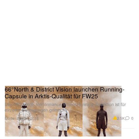
66°North & District Vision launchen Running-
Capsule in Arktis-Qualität für FW25
Die FW25 High-Performance-Winter-Running-Kollektion ist für
extreme Bedingungen gemacht.
Mode
2.5K
0
Oct 21, 2025