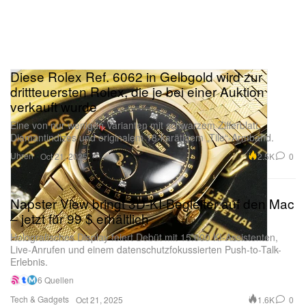
Diese Rolex Ref. 6062 in Gelbgold wird zur
drittteuersten Rolex, die je bei einer Auktion
verkauft wurde
Eine von nur wenigen Varianten mit schwarzem Zifferblatt,
Diamantindizes und originalem 18-karätigem „Tile“-Armband.
Uhren
2.5K
0
Oct 21, 2025
Napster View bringt 3D-KI-Begleiter auf den Mac
– jetzt für 99 $ erhältlich
Holografisches Display feiert Debüt mit 15.000 KI-Assistenten,
Live-Anrufen und einem datenschutzfokussierten Push-to-Talk-
Erlebnis.
6 Quellen
Tech & Gadgets
1.6K
0
Oct 21, 2025