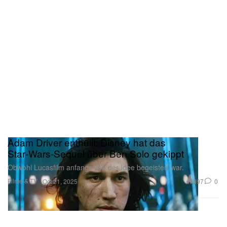
Adam Driver enthüllt: Disney hat das
Star‑Wars‑Sequel über Ben Solo gekippt
Obwohl Lucasfilm anfangs von der Idee begeistert war.
Filme & TV
897
0
Oct 21, 2025