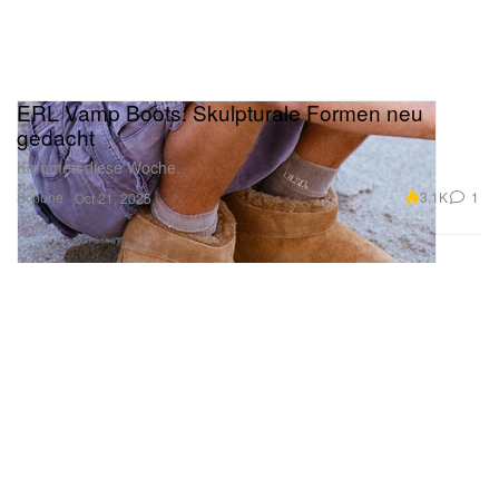
ERL Vamp Boots: Skulpturale Formen neu
gedacht
Kommen diese Woche.
Schuhe
3.1K
1
Oct 21, 2025