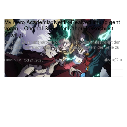
My Hero Academia: Netflix-Realverfilmung geht
voran – Original-Schöpfer Kōhei Horikoshi ist
beteiligt
Die enge Zusammenarbeit von Kōhei Horikoshi unterstreicht den
Anspruch, den emotionalen und thematischen Kern der Serie zu
bewahren.
Filme & TV
513
0
Oct 21, 2025