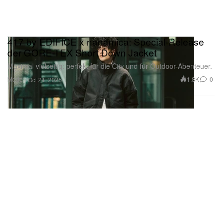
417 by EDIFICE x nanamica: Special-Release
der GORE-TEX Short Down Jacket
Maximal vielseitig: perfekt für die City und für Outdoor-Abenteuer.
Mode
1.8K
0
Oct 21, 2025