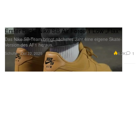
Erster Blick: Nike SB Air Force 1 Low „Flax“
Das Nike SB-Team bringt nächstes Jahr eine eigene Skate-
Version des AF1 heraus.
Schuhe
6.2K
1
Oct 22, 2025