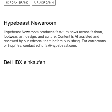
JORDAN BRAND
AIR JORDAN 4
Hypebeast Newsroom
Hypebeast Newsroom produces fast-turn news across fashion,
footwear, art, design, and culture. Content is AI-assisted and
reviewed by our editorial team before publishing. For corrections
or inquiries, contact editorial@hypebeast.com.
Bei HBX einkaufen
Diesen Beitrag auf Instagram ansehen