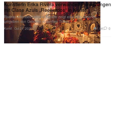
Künstlerin Erika Rivera verwandelt Erinnerungen
mit Clase Azuls „Recuerdos“ in Kunst
Riveras elfenbeinfarbene Karaffe zeigt eine stille Ofrenda,
umgeben von Geistern in sanften Tönen.
Kunst
1.5K
0
Oct 21, 2025