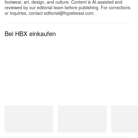
footwear, art, design, and culture. Content is AI-assisted and
reviewed by our editorial team before publishing. For corrections
or inquiries, contact editorial@hypebeast.com.
Bei HBX einkaufen
On
Crocs
Merrell 1TRL
Cloudmonster 1
Crocs Roy
Merrell 1TRL X
Mini Hydro Nex
Jetzt einkaufen
Jetzt einkaufen
Jetzt einkaufen