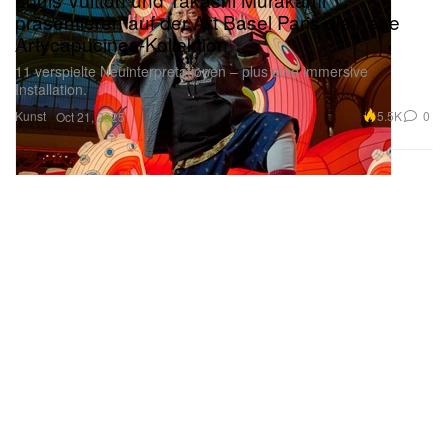
präsentieren auf der Art Basel Paris die neue
Artycapucines-Kollektion
11 verspielte Neuinterpretationen – plus eine immersive
Installation.
Kunst
5.5K
0
Oct 21, 2025