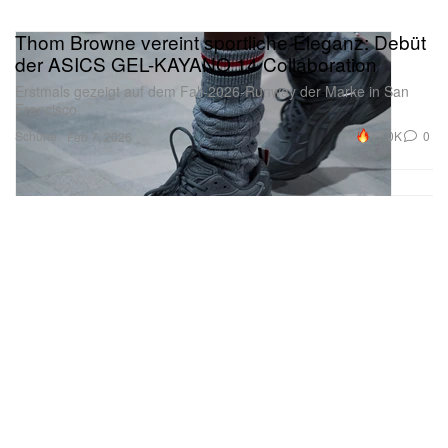
Thom Browne vereint sportliche Eleganz: Debüt
der ASICS GEL-KAYANO 14 Collaboration
Erstmals gezeigt auf dem Fall-2026-Runway der Marke in San
Francisco.
Schuhe
17.0K
0
Feb 7, 2026