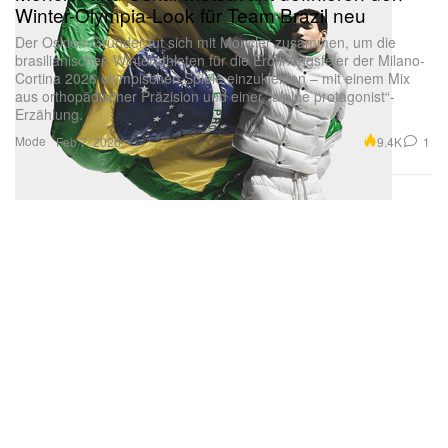
Winter-Olympia-Look für Team Brazil neu
Der Osklen-Gründer tut sich mit Moncler zusammen, um die
brasilianischen Winterathleten für die Eröffnungsfeier der Milano-
Cortina 2026 olympischen Spiele einzukleiden – mit einem Mix
aus orthopädischer Präzision und einer „alpine protagonist“-
Erzählung.
Mode
9.4K
1
Feb 7, 2026