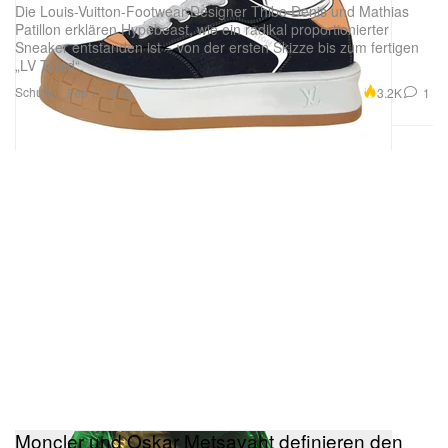
Die Louis-Vuitton-Footwear-Designer Thibo Denis und Mathias
Patillon erklären Hypebeast, wie ein radikal proportionierter
Sneaker entstanden ist – von der ersten Skizze bis zum fertigen
„LV Tilted“.
Schuhe
3.2K
1
Feb 7, 2026
Moncler und Oskar Metsavaht definieren den