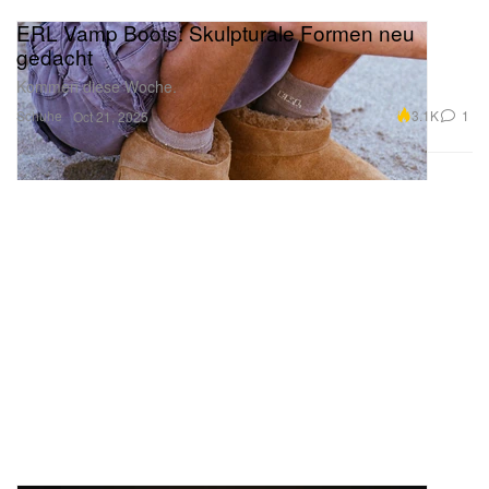
ERL Vamp Boots: Skulpturale Formen neu
gedacht
Kommen diese Woche.
Schuhe
3.1K
1
Oct 21, 2025