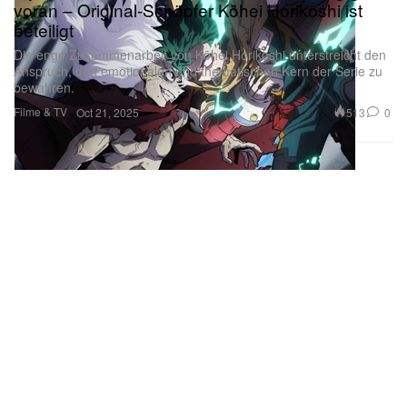
voran – Original-Schöpfer Kōhei Horikoshi ist
beteiligt
Die enge Zusammenarbeit von Kōhei Horikoshi unterstreicht den
Anspruch, den emotionalen und thematischen Kern der Serie zu
bewahren.
Filme & TV
513
0
Oct 21, 2025