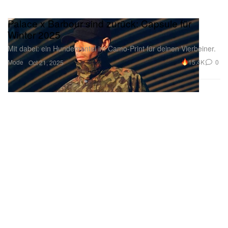
Palace x Barbour sind zurück: Capsule für
Winter 2025
Mit dabei: ein Hundemantel im Camo-Print für deinen Vierbeiner.
Mode
15.4K
0
Oct 21, 2025