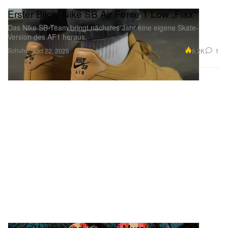
Erster Blick: Nike SB Air Force 1 Low „Flax“
Das Nike SB-Team bringt nächstes Jahr eine eigene Skate-
Version des AF1 heraus.
Schuhe
6.2K
1
Oct 22, 2025
Louis Vuitton und Takashi Murakami