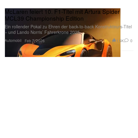
McLaren feiert 10. F1-Titel mit Artura Spider
MCL39 Championship Edition
Ein rollender Pokal zu Ehren der back-to-back Konstrukteurs-Titel
– und Lando Norris’ Fahrerkrone 2025.
Automobil
1.5K
0
Feb 7, 2026