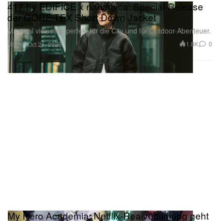
417 by EDIFICE x nanamica: Special-Release
der GORE-TEX Short Down Jacket
Maximal vielseitig: perfekt für die City und für Outdoor-Abenteuer.
Mode
1.8K
0
Oct 21, 2025
My Hero Academia: Netflix-Realverfilmung geht