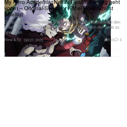
My Hero Academia: Netflix-Realverfilmung geht
voran – Original-Schöpfer Kōhei Horikoshi ist
beteiligt
Die enge Zusammenarbeit von Kōhei Horikoshi unterstreicht den
Anspruch, den emotionalen und thematischen Kern der Serie zu
bewahren.
Filme & TV
513
0
Oct 21, 2025