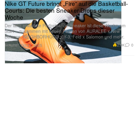
Nike GT Future bringt „Fire“ auf die Basketball-
Courts: Die besten Sneaker-Drops dieser
Woche
Der lang erwartete Performance-Sneaker ist diese Woche am
Start – zusammen mit neuen Paaren von AURALEE x New
Balance, NEIGHBORHOOD x Y-3, Feid x Salomon und mehr.
Schuhe
2.9K
0
Oct 21, 2025