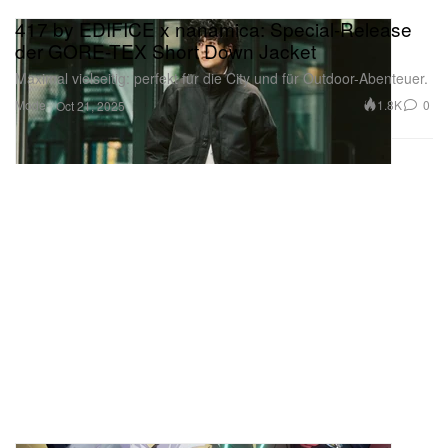
417 by EDIFICE x nanamica: Special-Release
der GORE-TEX Short Down Jacket
Maximal vielseitig: perfekt für die City und für Outdoor-Abenteuer.
Mode
1.8K
0
Oct 21, 2025