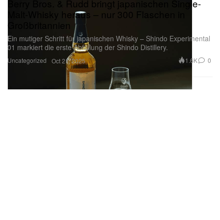
Berry Bros. & Rudd bringt japanischen Single-
Malt-Whisky heraus – nur 300 Flaschen in
Großbritannien
Ein mutiger Schritt für japanischen Whisky – Shindo Experimental
01 markiert die erste Abfüllung der Shindo Distillery.
Uncategorized
1.6K
0
Oct 21, 2025