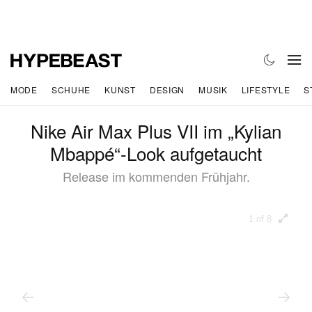
MODE
SCHUHE
KUNST
DESIGN
MUSIK
LIFESTYLE
S
Nike Air Max Plus VII im „Kylian
Mbappé“-Look aufgetaucht
Release im kommenden Frühjahr.
1 of 8