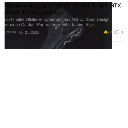
Mizuno x nonnative: WAVE MUJIN TL MID GTX
„Black“ feiert Comeback
Ein tonales Wildleder-Upper und das Mid-Cut-Boot-Design
vereinen Outdoor-Performance mit urbanem Style.
Schuhe
9.4K
0
Oct 21, 2025