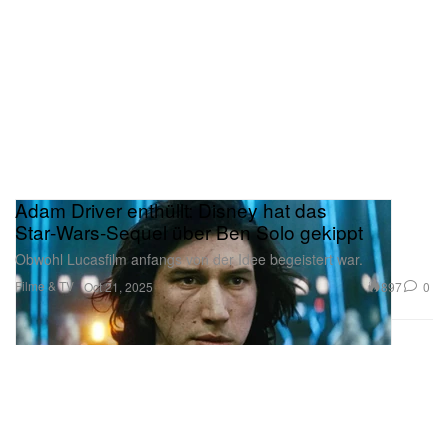
Adam Driver enthüllt: Disney hat das
Star‑Wars‑Sequel über Ben Solo gekippt
Obwohl Lucasfilm anfangs von der Idee begeistert war.
Filme & TV
897
0
Oct 21, 2025