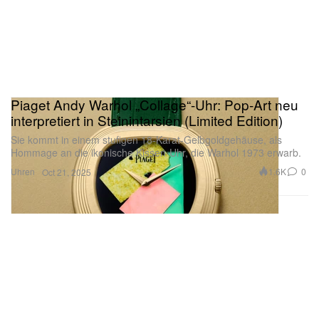
Piaget Andy Warhol „Collage“-Uhr: Pop-Art neu
interpretiert in Steinintarsien (Limited Edition)
Sie kommt in einem stufigen 18-Karat-Gelbgoldgehäuse, als
Hommage an die ikonische Kissen-Uhr, die Warhol 1973 erwarb.
Uhren
1.6K
0
Oct 21, 2025