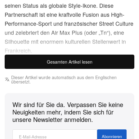
seinen Status als globale Style-Ikone. Diese
Partnerschaft ist eine kraftvolle Fusion aus High-
Performance-Sport und französischer Street Culture
und zelebriert den Air Max Plus (oder „Tn“), eine
Silhouette mit enormem kulturellen Stellenwert in
Frankreich.
Gesamten Artikel lesen
Die Zusammenarbeit ist die konsequente
Weiterentwicklung ihrer bisherigen Projekte, zu
Dieser Artikel wurde automatisch aus dem Englischen
übersetzt.
denen bereits der Mercurial TN-Fußballschuh
gehörte. Der neue Air Max Plus VII – ein Modell aus
dem Jahr 2005 – wird nun durch Mbappés
Wir sind für Sie da. Verpassen Sie keine
ästhetische Handschrift neu aufgelegt. Erwartet wird
Neuigkeiten mehr, indem Sie sich für
unsere Newsletter anmelden.
ein vibrierendes, energiegeladenes Farbschema aus
Plum Eclipse und Metallic-Gold-Nuancen, mit satten
Abonnieren
Tönen und Akzenten, die sowohl seine