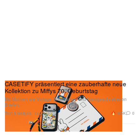
CASETiFY präsentiert eine zauberhafte neue
Kollektion zu Miffys 70. Geburtstag
Mit Motiven wie Vintage-Briefmarken und handgeschriebenen
Briefen.
Tech & Gadgets
10.5K
0
Oct 21, 2025