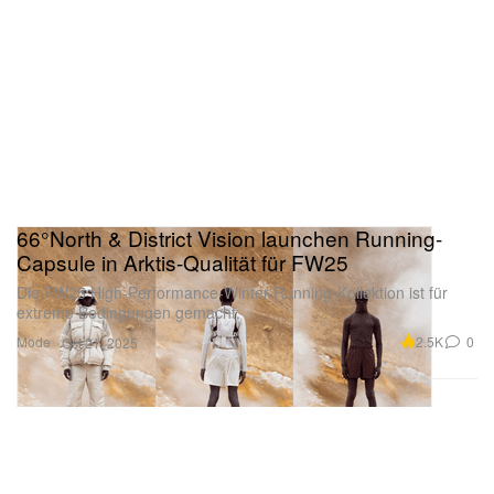
66°North & District Vision launchen Running-
Capsule in Arktis-Qualität für FW25
Die FW25 High-Performance-Winter-Running-Kollektion ist für
extreme Bedingungen gemacht.
Mode
2.5K
0
Oct 21, 2025