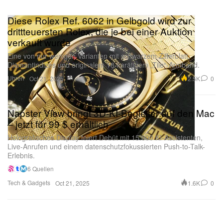
Diese Rolex Ref. 6062 in Gelbgold wird zur
drittteuersten Rolex, die je bei einer Auktion
verkauft wurde
Eine von nur wenigen Varianten mit schwarzem Zifferblatt,
Diamantindizes und originalem 18-karätigem „Tile“-Armband.
Uhren
2.5K
0
Oct 21, 2025
Napster View bringt 3D-KI-Begleiter auf den Mac
– jetzt für 99 $ erhältlich
Holografisches Display feiert Debüt mit 15.000 KI-Assistenten,
Live-Anrufen und einem datenschutzfokussierten Push-to-Talk-
Erlebnis.
6 Quellen
Tech & Gadgets
1.6K
0
Oct 21, 2025