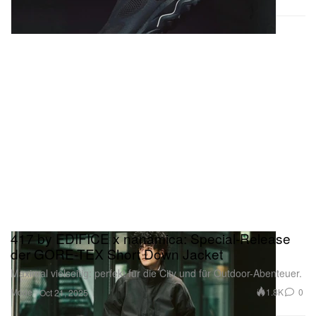
417 by EDIFICE x nanamica: Special-Release
der GORE-TEX Short Down Jacket
Maximal vielseitig: perfekt für die City und für Outdoor-Abenteuer.
Mode
1.8K
0
Oct 21, 2025