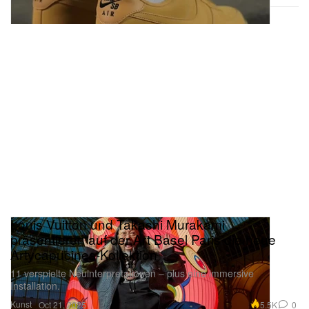
Louis Vuitton und Takashi Murakami
präsentieren auf der Art Basel Paris die neue
Artycapucines-Kollektion
11 verspielte Neuinterpretationen – plus eine immersive
Installation.
Kunst
5.5K
0
Oct 21, 2025