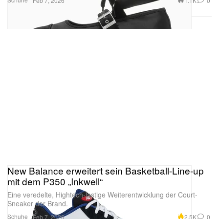
1.1K
0
Feb 7, 2026
New Balance erweitert sein Basketball-Line-up
mit dem P350 „Inkwell“
Eine veredelte, Hightech-lastige Weiterentwicklung der Court-
Sneaker der Brand.
Schuhe
2.5K
0
Feb 7, 2026