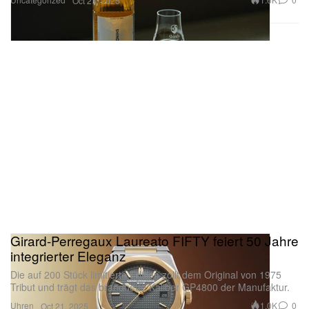
Oct 21, 2025
Girard-Perregaux Laureato FIFTY feiert 50 Jahre
integrierter Eleganz
Die auf 200 Stück limitierte Edition zollt dem Original von 1975
Tribut und trägt das brandneue Kaliber GP4800 der Manufaktur.
Uhren
1.0K
0
Oct 21, 2025