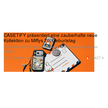
CASETiFY präsentiert eine zauberhafte neue
Kollektion zu Miffys 70. Geburtstag
Mit Motiven wie Vintage-Briefmarken und handgeschriebenen
Briefen.
Tech & Gadgets
10.5K
0
Oct 21, 2025