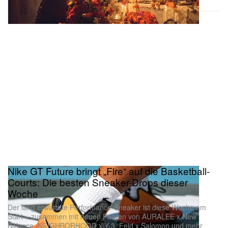
Nike GT Future bringt „Fire“ auf die Basketball-
Courts: Die besten Sneaker-Drops dieser
Woche
Der lang erwartete Performance-Sneaker ist diese Woche am
Start – zusammen mit neuen Paaren von AURALEE x New
Balance, NEIGHBORHOOD x Y-3, Feid x Salomon und mehr.