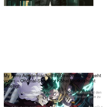
My Hero Academia: Netflix-Realverfilmung geht
voran – Original-Schöpfer Kōhei Horikoshi ist
beteiligt
Die enge Zusammenarbeit von Kōhei Horikoshi unterstreicht den
Anspruch, den emotionalen und thematischen Kern der Serie zu
bewahren.