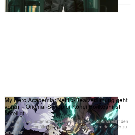
My Hero Academia: Netflix-Realverfilmung geht
voran – Original-Schöpfer Kōhei Horikoshi ist
beteiligt
Die enge Zusammenarbeit von Kōhei Horikoshi unterstreicht den
Anspruch, den emotionalen und thematischen Kern der Serie zu
bewahren.