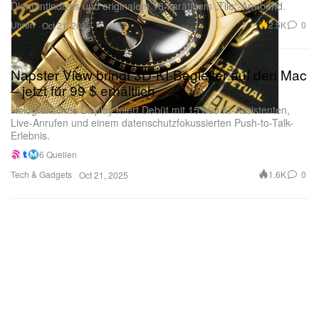
Diamantindizes und originalem 18-karätigem „Tile“-Armband.
Uhren
2.5K
0
Oct 21, 2025
Napster View bringt 3D-KI-Begleiter auf den Mac
– jetzt für 99 $ erhältlich
Holografisches Display feiert Debüt mit 15.000 KI-Assistenten,
Live-Anrufen und einem datenschutzfokussierten Push-to-Talk-
Erlebnis.
6 Quellen
Tech & Gadgets
1.6K
0
Oct 21, 2025