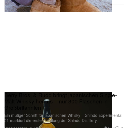
Berry Bros. & Rudd bringt japanischen Single-
Malt-Whisky heraus – nur 300 Flaschen in
Großbritannien
Ein mutiger Schritt für japanischen Whisky – Shindo Experimental
01 markiert die erste Abfüllung der Shindo Distillery.
Uncategorized
1.6K
0