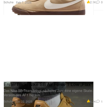
Schuhe
2.1K
0
Feb 7, 2026
Erster Blick: Nike SB Air Force 1 Low „Flax“
Das Nike SB-Team bringt nächstes Jahr eine eigene Skate-
Version des AF1 heraus.
Schuhe
6.2K
1
Oct 22, 2025