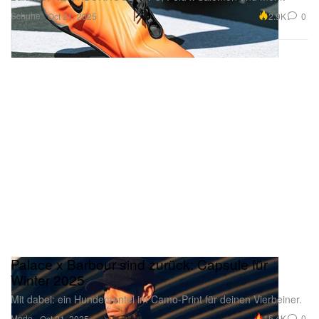
Schuhe
2.9K
0
Oct 21, 2025
Palace x Barbour sind zurück: Capsule für
Winter 2025
Mit dabei: ein Hundemantel im Camo-Print für deinen Vierbeiner.
Mode
15.4K
0
Oct 21, 2025