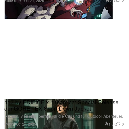
Filme & TV
513
0
Oct 21, 2025
417 by EDIFICE x nanamica: Special-Release
der GORE-TEX Short Down Jacket
Maximal vielseitig: perfekt für die City und für Outdoor-Abenteuer.
Mode
1.8K
0
Oct 21, 2025