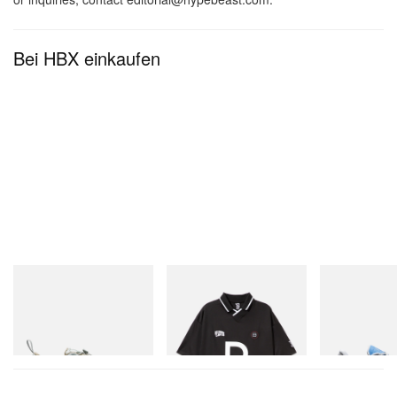
Bei HBX einkaufen
Merrell 1TRL
INITIAL
On
Merrell 1TRL X Perks And
Billionaire Boys Club X Initial
Cloudmonster 
Mini Cham Storm GORE-
D Game Shirt
TEX®
Jetzt einkaufen
Jetzt einkaufen
Jetzt einkaufen