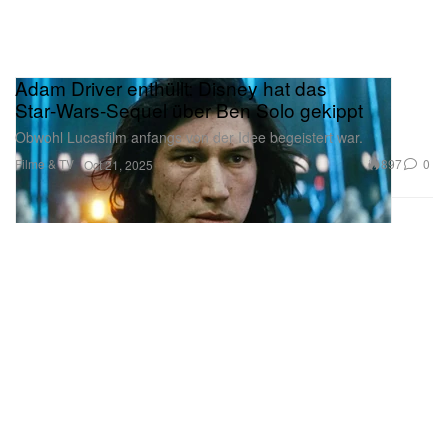
Adam Driver enthüllt: Disney hat das
Star‑Wars‑Sequel über Ben Solo gekippt
Obwohl Lucasfilm anfangs von der Idee begeistert war.
Filme & TV
897
0
Oct 21, 2025