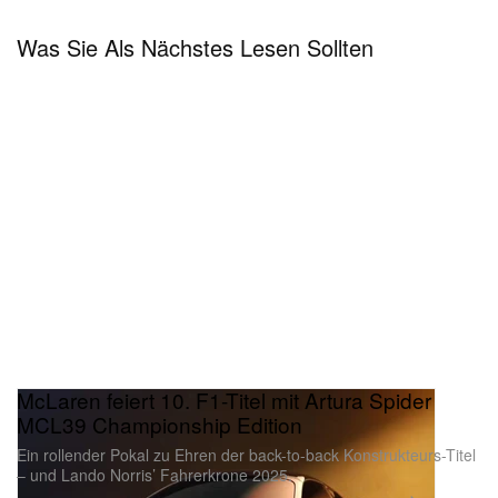
Was Sie Als Nächstes Lesen Sollten
McLaren feiert 10. F1-Titel mit Artura Spider
MCL39 Championship Edition
Ein rollender Pokal zu Ehren der back-to-back Konstrukteurs-Titel
– und Lando Norris’ Fahrerkrone 2025.