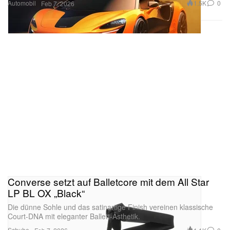
Automobil
1.5K
0
Feb 7, 2026
Converse setzt auf Balletcore mit dem All Star
LP BL OX „Black“
Die dünne Sohle und das satinartige Finish vereinen klassische
Court-DNA mit eleganter Ballett-Ästhetik.
Schuhe