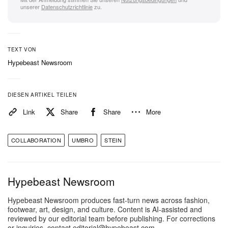
wasserabweisendes Leinen-Nylon-Gewebe. Zu den
unserer
Datenschutzrichtlinie
zu.
Key-Pieces zählen Track Jackets mit passenden
Track Pants, gepolsterte Jacken, weite Jeans aus
Vintage-Denim, High-Gauge-Fleece-Tops sowie
TEXT VON
Caps aus italienischem OLMETEX-Twill.
Hypebeast Newsroom
Die Stein x Umbro Kollektion, preislich zwischen
DIESEN ARTIKEL TEILEN
¥16.000 und ¥84.000 JPY (ca. 100–550 USD), ist
Link
Share
Share
More
ab dem 1. November im
offiziellen Stein-Onlineshop
sowie bei ausgewählten Händlern.
COLLABORATION
UMBRO
STEIN
Hypebeast Newsroom
Hypebeast Newsroom produces fast-turn news across fashion,
footwear, art, design, and culture. Content is AI-assisted and
reviewed by our editorial team before publishing. For corrections
or inquiries, contact editorial@hypebeast.com.