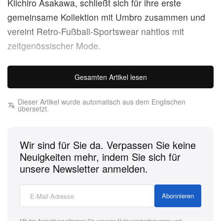
Kiichiro Asakawa, schließt sich für ihre erste
gemeinsame Kollektion mit Umbro zusammen und
vereint Retro-Fußball-Sportswear nahtlos mit
zeitgenössischer Mode.
Die Kollektion lässt sich von Umbros historischer
Gesamten Artikel lesen
Beziehung zur englischen Nationalmannschaft
inspirieren, die 1966 die FIFA-Weltmeisterschaft
Dieser Artikel wurde automatisch aus dem Englischen
übersetzt.
gewann. Sie betont Umbros Engagement, Spieler
auf und neben dem Platz umfassend zu
unterstützen, indem sie Steins charakteristische
Wir sind für Sie da. Verpassen Sie keine
Materialien und Silhouetten mit einer Ästhetik der
Neuigkeiten mehr, indem Sie sich für
unsere Newsletter anmelden.
1990er-Jahre verbindet.
Die achtteilige Kollektion setzt auf ein Nylon-
Abonnieren
Baumwoll-Dump-Gewebe und ein
Mit der Anmeldung stimmen Sie unseren
Nutzungsbedingungen
und