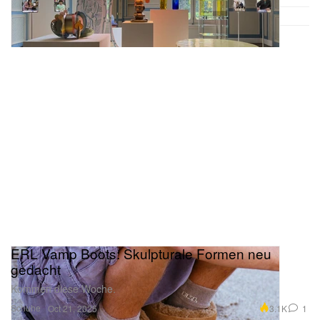
ERL Vamp Boots: Skulpturale Formen neu
gedacht
Kommen diese Woche.
Schuhe
3.1K
1
Oct 21, 2025