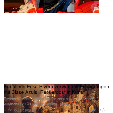
Künstlerin Erika Rivera verwandelt Erinnerungen
mit Clase Azuls „Recuerdos“ in Kunst
Riveras elfenbeinfarbene Karaffe zeigt eine stille Ofrenda,
umgeben von Geistern in sanften Tönen.
Kunst
1.5K
0
Oct 21, 2025