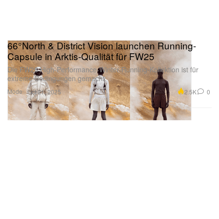
66°North & District Vision launchen Running-
Capsule in Arktis-Qualität für FW25
Die FW25 High-Performance-Winter-Running-Kollektion ist für
extreme Bedingungen gemacht.
Mode
2.5K
0
Oct 21, 2025