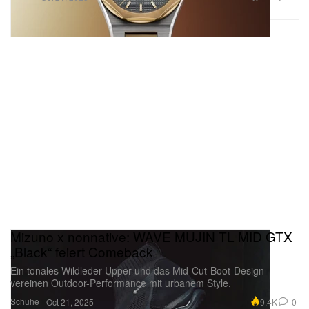
Mizuno x nonnative: WAVE MUJIN TL MID GTX
„Black“ feiert Comeback
Ein tonales Wildleder-Upper und das Mid-Cut-Boot-Design
vereinen Outdoor-Performance mit urbanem Style.
Schuhe
9.4K
0
Oct 21, 2025