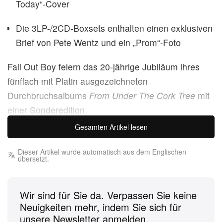
Today“-Cover
Die 3LP-/2CD-Boxsets enthalten einen exklusiven
Brief von Pete Wentz und ein „Prom“-Foto
Fall Out Boy feiern das 20-jährige Jubiläum ihres
fünffach mit Platin ausgezeichneten
Durchbruchsalbums
From Under The Cork Tree
mit
einer Sonderedition.
Gesamten Artikel lesen
Diese Deluxe-Edition hebt die 13 Originalsongs
durch ein Remaster in die Gegenwart und ergänzt
Dieser Artikel wurde automatisch aus dem Englischen
übersetzt.
sie um einen Schatz bislang unveröffentlichten
Materials. Fans können in Alternativ- und
Akustikversionen, Remixe und Live-Performances
Wir sind für Sie da. Verpassen Sie keine
eintauchen – darunter Highlights wie ihr heiß
Neuigkeiten mehr, indem Sie sich für
unsere Newsletter anmelden.
begehrtes Gorilla-Biscuits-Cover von „Start Today“,