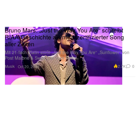
Bruno Mars: „Just the Way You Are“ schreibt
RIAA-Geschichte als meistzertifizierter Song
aller Zeiten
Mit 21‑fach Platin stößt „Just the Way You Are“ „Sunflower“ von
Post Malone & Swae Lee vom Thron.
Musik
2.7K
0
Oct 20, 2025