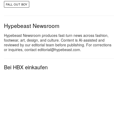
Like Christmas“ – eine Coverversion des Muppets-
FALL OUT BOY
Klassikers.
Streamt Fall Out Boys
From Under The Cork Tree
Hypebeast Newsroom
(20th Anniversary Edition) auf Spotify und Apple
Hypebeast Newsroom produces fast-turn news across fashion,
Music.
footwear, art, design, and culture. Content is AI-assisted and
reviewed by our editorial team before publishing. For corrections
or inquiries, contact editorial@hypebeast.com.
Bei HBX einkaufen