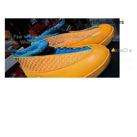
Billie Eilish x Air Jordan 15: Unveröffentlichtes
Sample aufgetaucht
Das Paar ist eine Hommage an ihr Album ‘When We All Fall
Asleep, Where Do We Go?’
Schuhe
8.5K
0
Oct 20, 2025