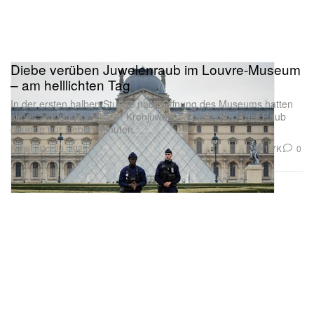
Diebe verüben Juwelenraub im Louvre-Museum
– am helllichten Tag
In der ersten halben Stunde nach Öffnung des Museums hatten
sie es auf „unschätzbare“ Kronjuwelen abgesehen – der Raub
dauerte nur sieben Minuten.
Kunst
1.7K
0
Oct 20, 2025