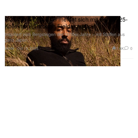
ROUGH—DRAFT® meldet sich mit der FW25-
Kollektion „Through Fields“ zurück
Inspiriert vom Bergsteigen der 1950er-Jahre – mit Stoffen aus
ganz Japan.
Mode
1.6K
0
Oct 19, 2025