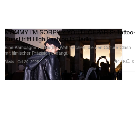
MOMMY I’M SORRY x YOUTHOFPARIS: Tattoo-
Kunst trifft High Fashion in Berlin
Eine Kampagne vor Berlins Wahrzeichen, die den Culture-Clash
mit filmischer Präzision einfängt.
Mode
1.1K
0
Oct 20, 2025