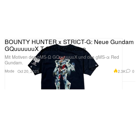
BOUNTY HUNTER x STRICT-G: Neue Gundam
GQuuuuuuX T-Shirt-Kollektion
Mit Motiven des gMS-Ω GQuuuuuuX und des gMS-α Red
Gundam.
Mode
2.3K
0
Oct 20, 2025