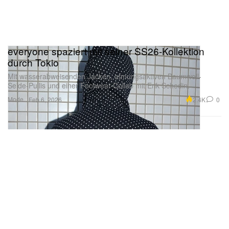
everyone spaziert mit seiner SS26-Kollektion
durch Tokio
Mit wasserabweisenden Jacken, atmungsaktiven Baumwoll-
Seide-Pullis und einer Footwear-Collab mit Erik Schedin.
Mode
2.4K
0
Feb 6, 2026