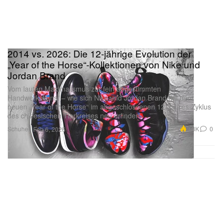
2014 vs. 2026: Die 12-jährige Evolution der
„Year of the Horse“-Kollektionen von Nike und
Jordan Brand
Vom lauten Maximalismus zur fein abgestimmten
Handwerkskunst – wie sich Nike und Jordan Brand mit dem
neuen „Year of the Horse“ im abgeschlossenen 12-Jahres-Zyklus
des chinesischen Tierkreises neu erfinden.
Schuhe
3.3K
0
Feb 6, 2026