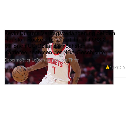
Kevin Durants Vertragsverlängerung bei den
Houston Rockets beschert ihm mit 598,2
Millionen US-Dollar die höchsten
Karriereeinnahmen der NBA-Geschichte
Dabei stößt er LeBron James vom Thron.
Sport
2.5K
0
Oct 20, 2025