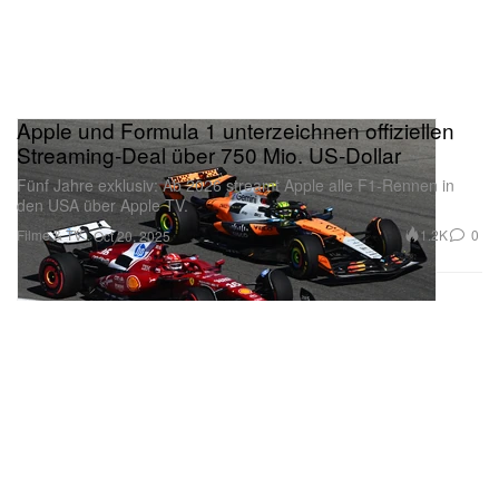
Apple und Formula 1 unterzeichnen offiziellen
Streaming‑Deal über 750 Mio. US‑Dollar
Fünf Jahre exklusiv: Ab 2026 streamt Apple alle F1‑Rennen in
den USA über Apple TV.
Filme & TV
1.2K
0
Oct 20, 2025