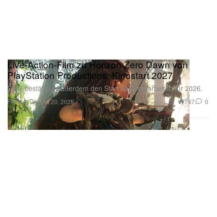
Live-Action-Film zu Horizon Zero Dawn von
PlayStation Productions: Kinostart 2027
Sony bestätigte außerdem den Start der Dreharbeiten für 2026.
Filme & TV
747
0
Oct 20, 2025