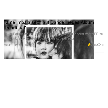
Tame Impala setzt auf Dance: neues Album
'Deadbeat'
Kevin Parker war außerdem beim Tiny Desk Concert von NPR zu
Gast und spielte neue sowie klassische Tracks.
Musik
2.3K
0
Oct 19, 2025