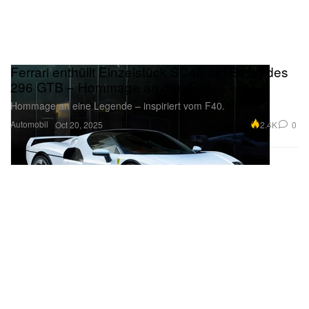
Ferrari enthüllt Einzelstück SC40 auf Basis des
296 GTB – Hommage an den F40
Hommage an eine Legende – inspiriert vom F40.
Automobil
2.4K
0
Oct 20, 2025