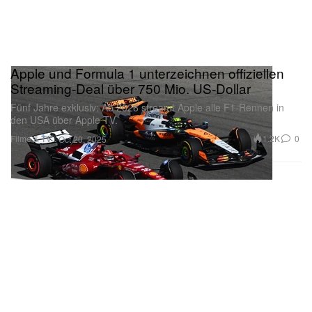
Apple und Formula 1 unterzeichnen offiziellen
Streaming‑Deal über 750 Mio. US‑Dollar
Fünf Jahre exklusiv: Ab 2026 streamt Apple alle F1‑Rennen in
den USA über Apple TV.
Filme & TV
1.2K
0
Oct 20, 2025