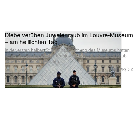
Diebe verüben Juwelenraub im Louvre-Museum
– am helllichten Tag
In der ersten halben Stunde nach Öffnung des Museums hatten
sie es auf „unschätzbare“ Kronjuwelen abgesehen – der Raub
dauerte nur sieben Minuten.
Kunst
1.7K
0
Oct 20, 2025