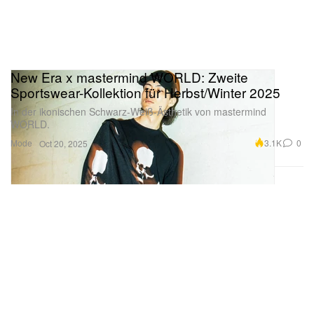
New Era x mastermind WORLD: Zweite
Sportswear-Kollektion für Herbst/Winter 2025
In der ikonischen Schwarz-Weiß-Ästhetik von mastermind
WORLD.
Mode
3.1K
0
Oct 20, 2025