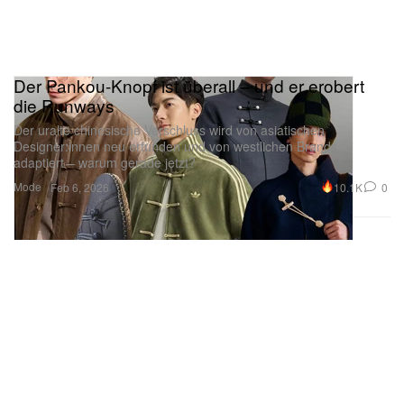
Der Pankou-Knopf ist überall – und er erobert
die Runways
Der uralte chinesische Verschluss wird von asiatischen
Designer:innen neu erfunden und von westlichen Brands
adaptiert – warum gerade jetzt?
Mode
10.1K
0
Feb 6, 2026