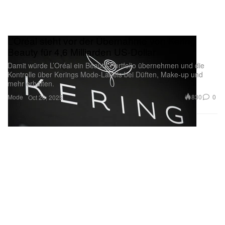
L’Oréal steht vor der Übernahme von Kering
Beauty für 4,6 Milliarden US-Dollar
Damit würde L’Oréal ein Beauty-Portfolio übernehmen und die
Kontrolle über Kerings Mode-Labels bei Düften, Make-up und
mehr erhalten.
Mode
830
0
Oct 20, 2025