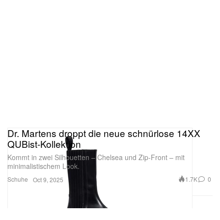
Dr. Martens droppt die neue schnürlose 14XX
QUBist-Kollektion
Kommt in zwei Silhouetten – Chelsea und Zip-Front – mit
minimalistischem Look.
Schuhe
1.7K
0
Oct 9, 2025