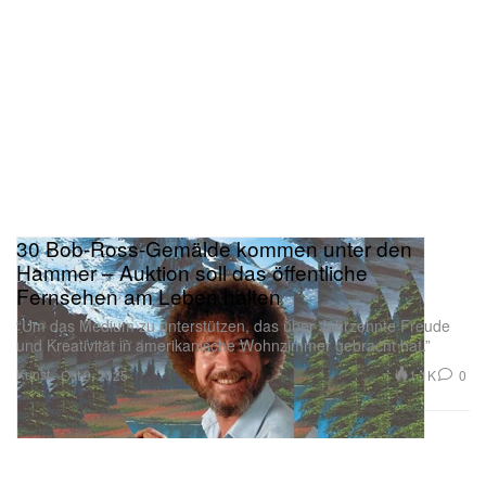
30 Bob-Ross-Gemälde kommen unter den
Hammer – Auktion soll das öffentliche
Fernsehen am Leben halten
“Um das Medium zu unterstützen, das über Jahrzehnte Freude
und Kreativität in amerikanische Wohnzimmer gebracht hat.”
Kunst
1.1K
0
Oct 9, 2025