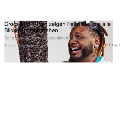
Crocs und T‑Pain zeigen Fellstiefel, die alle
Blicke auf sich ziehen
Der ganze Club schaut garantiert auf sie.
Schuhe
27.7K
1
Oct 9, 2025