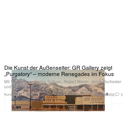
Die Kunst der Außenseiter: GR Gallery zeigt
„Purgatory“ – moderne Renegades im Fokus
Mit Werken von Jordan Sullivan, Robert Martin, Jacob Rochester
und RUMINZ.
Kunst
932
0
Feb 10, 2026