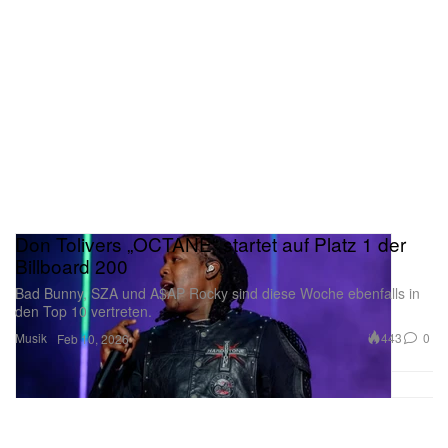
Don Tolivers „OCTANE“ startet auf Platz 1 der
Billboard 200
Bad Bunny, SZA und A$AP Rocky sind diese Woche ebenfalls in
den Top 10 vertreten.
Musik
443
0
Feb 10, 2026