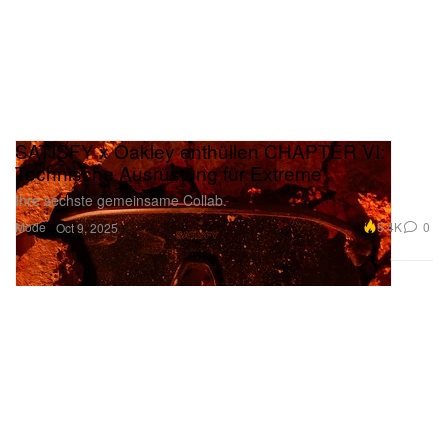
SATISFY x Oakley enthüllen CHAPTER VI:
Technische Ausrüstung für Extreme
Ihre sechste gemeinsame Collab.
Mode
5.4K
0
Oct 9, 2025