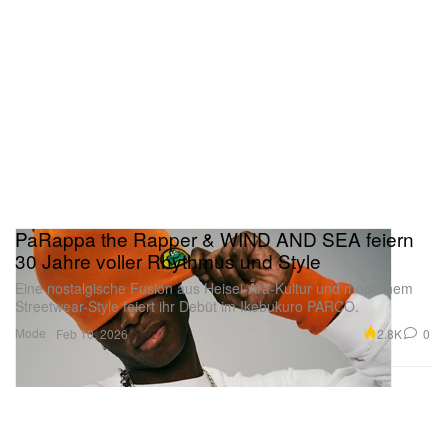
PaRappa the Rapper & WIND AND SEA feiern
30 Jahre voller Rhythmus und Style
Eine nostalgische Fusion aus Heisei-Ära-Kultur und modernem
Streetwear-Style feiert ihr Debüt im Ikebukuro PARCO.
Mode
2.8K
0
Feb 10, 2026