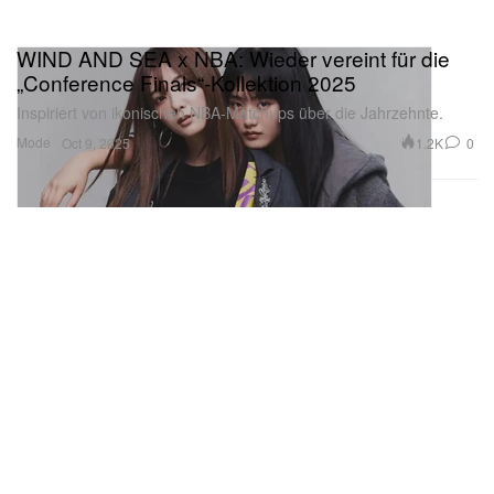
WIND AND SEA x NBA: Wieder vereint für die
„Conference Finals“-Kollektion 2025
Inspiriert von ikonischen NBA‑Matchups über die Jahrzehnte.
Mode
1.2K
0
Oct 9, 2025