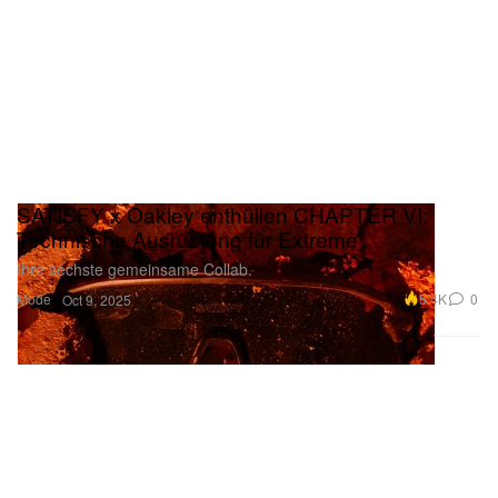
SATISFY x Oakley enthüllen CHAPTER VI:
Technische Ausrüstung für Extreme
Ihre sechste gemeinsame Collab.
Mode
5.4K
0
Oct 9, 2025