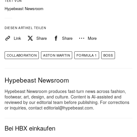
TEXT VON
Hypebeast Newsroom
DIESEN ARTIKEL TEILEN
Link
Share
Share
More
COLLABORATION
ASTON MARTIN
FORMULA 1
BOSS
Hypebeast Newsroom
Hypebeast Newsroom produces fast-turn news across fashion,
footwear, art, design, and culture. Content is AI-assisted and
reviewed by our editorial team before publishing. For corrections
or inquiries, contact editorial@hypebeast.com.
Bei HBX einkaufen