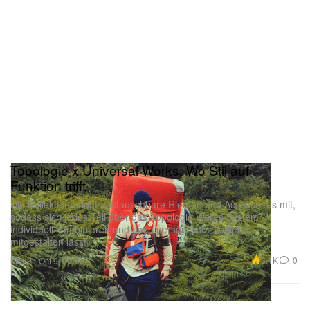
Topologie x Universal Works: Wo Stil auf
Funktion trifft
Die Kollektion bringt austauschbare Riemen und Accessoires mit,
sodass sich jedes Teil über das Topologie Wares System™
individuell kombinieren und nach persönlicher Vorliebe
mitgestalten lässt.
Mode
3.1K
0
Oct 9, 2025