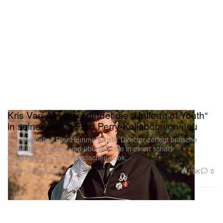
Kris Van Assche erfindet die „Uniform of Youth“
in seiner ersten Fred Perry-Kollaboration neu
Der ehemalige Dior Homme Artistic Director zerlegt britische
Subkultur-Klassiker und übersetzt sie in einen scharf
geschnittenen, minimalistischen Look.
Mode
1.5K
0
Feb 10, 2026