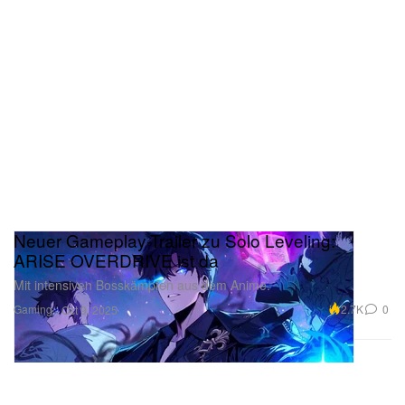
Neuer Gameplay-Trailer zu Solo Leveling:
ARISE OVERDRIVE ist da
Mit intensiven Bosskämpfen aus dem Anime.
Gaming
2.7K
0
Oct 9, 2025