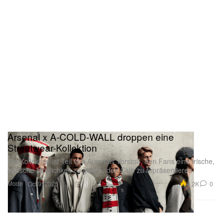
Arsenal x A-COLD-WALL droppen eine
Streetwear-Kollektion
Die Kollektion ist Teil von Arsenals Vorstoß, den Fans eine frische,
stylische Möglichkeit zu geben, den Club zu repräsentieren.
Mode
4.2K
0
Oct 9, 2025