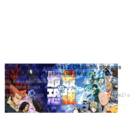
One-Punch Man Staffel 3: Offizielles globales
Streaming-Startdatum steht fest
Der Anime kehrt nach sechs langen Jahren endlich auf die
Bildschirme zurück.
Filme & TV
13.3K
0
Oct 9, 2025