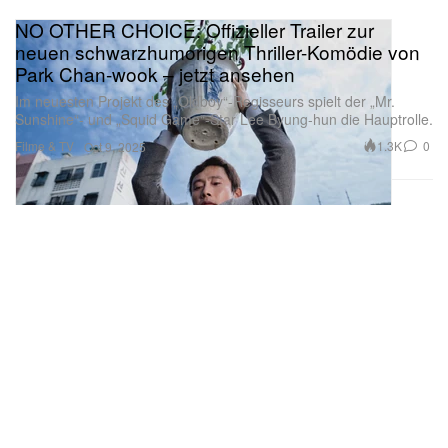
NO OTHER CHOICE: Offizieller Trailer zur
neuen schwarzhumorigen Thriller-Komödie von
Park Chan-wook – jetzt ansehen
Im neuesten Projekt des „Oldboy“-Regisseurs spielt der „Mr.
Sunshine“- und „Squid Game“-Star Lee Byung-hun die Hauptrolle.
Filme & TV
1.3K
0
Oct 9, 2025