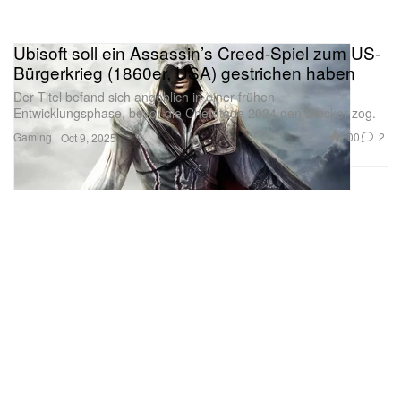
Ubisoft soll ein Assassin’s Creed-Spiel zum US-
Bürgerkrieg (1860er, USA) gestrichen haben
Der Titel befand sich angeblich in einer frühen
Entwicklungsphase, bevor die Chefetage 2024 den Stecker zog.
Gaming
600
2
Oct 9, 2025