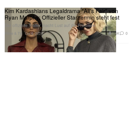
Kim Kardashians Legaldrama "All's Fair" von
Ryan Murphy: Offizieller Starttermin steht fest
Der offizielle Trailer macht Lust auf die Premiere.
Filme & TV
1.4K
0
Oct 9, 2025