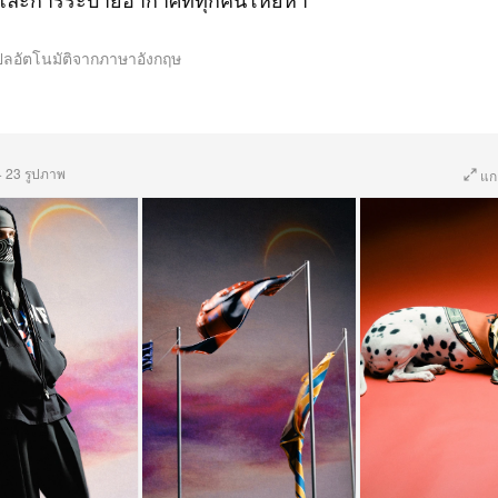
ปลอัตโนมัติจากภาษาอังกฤษ
·
23 รูปภาพ
แก