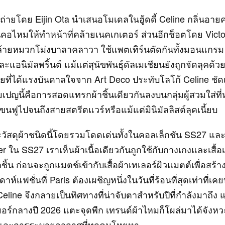
่ถ่ายโดย Eijin Ota นำเสนอโมเดลในฮู้ดดี้ Celine กลิ่นอา
าพันคอไหมให้ทำหน้าที่คล้ายเนคเกเตอร์ ส่วนอีกช็อตโดย Victo
ล้ายหมวกโม่งบาลาคลาวา ใช้แพตเทิร์นตัดกันทั้งมอนแกรม
แอนิมัลพริ้นต์ แม้แต่สุนัขพันธุ์ดัลเมเชียนยังถูกจัดลุคด้
ยที่ได้แรงบันดาลใจจาก Art Deco ประทับโลโก้ Celine ชัดเ
มเปญนี้คือการสอดแทรกผ้าชิ้นเดียวกันลงบนกลุ่มผู้สวมใส่ท
นสี่ขนฟูไปจนถึงสายสตรีตแวร์หรือแม้แต่มินิมัลลิสต์ลุคเนี้ยบ
วัสดุผ้าชนิดนี้โดยรวมโดดเด่นทั้งในคอลเล็กชัน SS27 แ
r ใน SS27 เราเห็นผ้าเนื้อเดียวกันถูกใช้กับกางเกงและเสื้อ
ิ้น ก่อนจะถูกแมตช์เข้ากับเสื้อผ้าเทเลอร์ผิวแมตต์เพื่อสร
ห์แฟชั่นที่ Paris ต้องเผชิญหนึ่งในวันที่ร้อนที่สุดเท่าที่เคย
eline จึงกลายเป็นทิศทางที่น่าจับตาสำหรับปีที่กำลังมาถึง
มเมอร์กลางปี 2026 แตะจุดพีก เทรนด์ผ้าไหมก็โผล่มาได้จังห
าและการระบายอากาศที่ทุกคนโหยหา