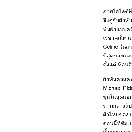
ภาพไฮไลต์ที
ลิ่งคู่กับผ้
พันผ้าแบบค
เรขาคณิต และ
Celine ในลา
ที่สุดของแค
ตั้งแต่เพื่อ
ผ้าพันคอและ
Michael Ride
มุกในลุคแยกช
ท่ามกลางสัปดา
ผ้าไหมของ C
ตอนนี้ที่ซั
ทั้งความเบ