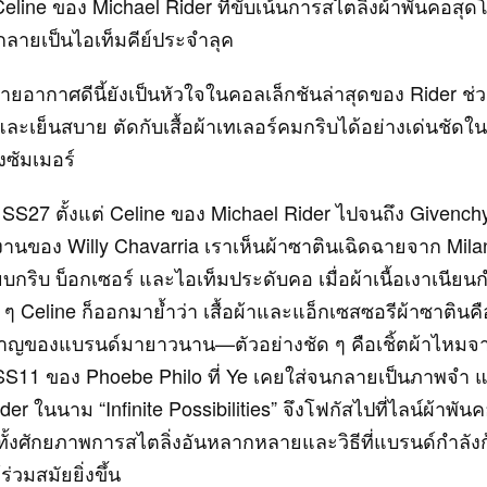
line ของ Michael Rider ที่ขับเน้นการสไตลิ่งผ้าพันคอสุด
กลายเป็นไอเท็มคีย์ประจำลุค
บายอากาศดีนี้ยังเป็นหัวใจในคอลเล็กชันล่าสุดของ Rider ช่วย
และเย็นสบาย ตัดกับเสื้อผ้าเทเลอร์คมกริบได้อย่างเด่นชัดใน
งซัมเมอร์
 SS27 ตั้งแต่ Celine ของ Michael Rider ไปจนถึง Givenc
านของ Willy Chavarria เราเห็นผ้าซาตินเฉิดฉายจาก Mila
นี้ยบกริบ บ็อกเซอร์ และไอเท็มประดับคอ เมื่อผ้าเนื้อเงาเนีย
อย ๆ Celine ก็ออกมาย้ำว่า เสื้อผ้าและแอ็กเซสซอรีผ้าซาตินคื
ชาญของแบรนด์มายาวนาน—ตัวอย่างชัด ๆ คือเชิ้ตผ้าไหมจ
SS11 ของ Phoebe Philo ที่ Ye เคยใส่จนกลายเป็นภาพจำ
der ในนาม “Infinite Possibilities” จึงโฟกัสไปที่ไลน์ผ้าพ
ทั้งศักยภาพการสไตลิ่งอันหลากหลายและวิธีที่แบรนด์กำลัง
ร่วมสมัยยิ่งขึ้น