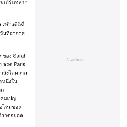
โมเดิร์นหลาก
สร้างมิติที่
วันที่อากาศ
hy ของ Sarah
n จรด Paris
นกำลังไต่ความ
อหนึ่งใน
าก
 แคมเปญ
ันคอไหมของ
ก้าวต่อยอด