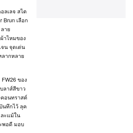
ยคอลเลจ สไต
r Brun เลือก
 ลาย
วยผ้าไหมของ
จน จุดเด่น
ี่หลากหลาย
ละ FW26 ของ
เบลาส์สีขาว
้างคอนทราสต์
บันทึกไว้ ลุค
 และแม้ใน
วะพอดี มอบ