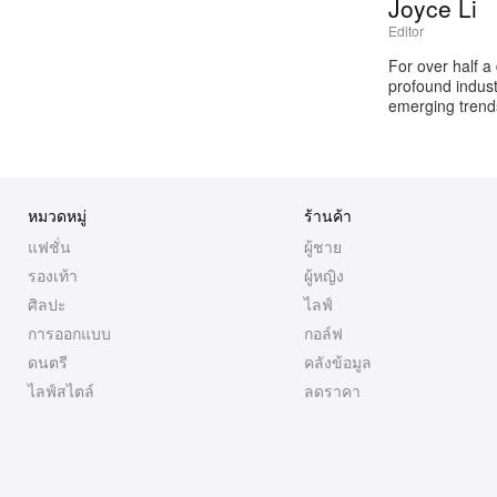
Joyce Li
Editor
For over half a
profound industr
emerging trends
หมวดหมู่
ร้านค้า
แฟชั่น
ผู้ชาย
รองเท้า
ผู้หญิง
ศิลปะ
ไลฟ์
การออกแบบ
กอล์ฟ
ดนตรี
คลังข้อมูล
ไลฟ์สไตล์
ลดราคา