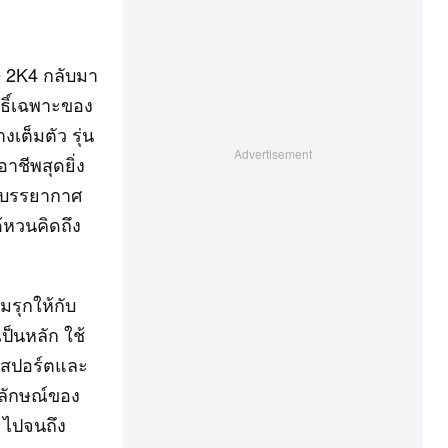
e 2K4 กลับมา
ทธิ์เฉพาะของ
เต็มตัว รุ่น
าชีพสุดยิ่ง
์ฟบรรยากาศ
้หวนคิดถึง
กมรุกให้กับ
ป็นหลัก ใช้
ดูสปอร์ตและ
กลักษณ์ของ
 ไปจนถึง