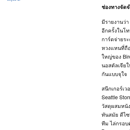
ช่องทางจัดจ
มีรายงานว่า
อีกครั้งในโท
การ์ดจ่ายระด
หวงแหนที่ถือ
ใหญ่ของ Bi
นอสตัลเจียใ
กันแบบจุใจ
สนีกเกอร์เวอร
Seattle Sto
วัสดุผสมหนั
ทันสมัย ดีไ
ทีม ไล่กรอบ