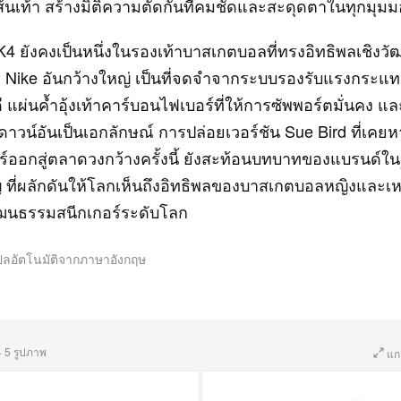
้นเท้า สร้างมิติความตัดกันที่คมชัดและสะดุดตาในทุกมุมม
4 ยังคงเป็นหนึ่งในรองเท้าบาสเกตบอลที่ทรงอิทธิพลเชิง
ัง Nike อันกว้างใหญ่ เป็นที่จดจำจากระบบรองรับแรงกระแ
 แผ่นค้ำอุ้งเท้าคาร์บอนไฟเบอร์ที่ให้การซัพพอร์ตมั่นคง แ
ดาวน์อันเป็นเอกลักษณ์ การปล่อยเวอร์ชัน Sue Bird ที่เค
ร์ออกสู่ตลาดวงกว้างครั้งนี้ ยังสะท้อนบทบาทของแบรนด์ใ
ญ ที่ผลักดันให้โลกเห็นถึงอิทธิพลของบาสเกตบอลหญิงและเห
ัฒนธรรมสนีกเกอร์ระดับโลก
ปลอัตโนมัติจากภาษาอังกฤษ
·
5 รูปภาพ
แก