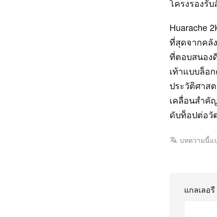
โครงรองรับส
Huarache 2K
ที่สุดจากคล
ที่ตอบสนองดี
เท้าแบบล็อก
ประวัติศาสต
เคลื่อนสำคั
ดับท็อปต่อว
บทความนี้แ
แกลเลอรี