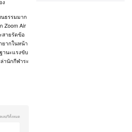
อง
วัฒนธรรมมาก
ทก Zoom Air
ละสายรัดข้อ
ยหายากในหน้า
นฐานะแรงขับ
ล่านักกีฬาระ
ลเลอรีทั้งหมด