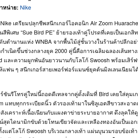
Nike
ำหน่าย:
 Nike เตรียมปลุกชีพสนีกเกอร์ไอคอนิก Air Zoom Huarach
นสีพิเศษ “Sue Bird PE” ย้ายรองเท้าคู่โปรดที่เคยเป็นเอกสิ
ับตำนานแห่ง WNBA จากพื้นไม้สู่ชั้นวางในร้านค้าปลีกอย่าง
กำเนิดขึ้นช่วงกลางยุค 2000 คู่นี้คือการเฉลิมฉลองเส้นทางอ
rd และความผูกพันอันยาวนานกับโลโก้ Swoosh พร้อมเสิร
ห้แฟน ๆ สนีกเกอร์สายเพอร์ฟอร์แมนซ์ยุคต้นมิลเลนเนียมได
์ชันรีโทรคู่ใหม่นี้ถอดดีเทลจากคู่ดั้งเดิมที่ Bird เคยใส่คุมเ
rm แทบทุกกระเบียดนิ้ว ตัวรองเท้ามาในซิลูเอตสีขาวสะอาดเ
งสังเคราะห์เนื้อเนียนกับแผงตาข่ายระบายอากาศ ดึงลุคให้
ซน์สุดไดนามิกขับด้วยโทนเขียวจัดและเหลืองทองอันเป็นเอ
ตั้งแต่โลโก้ Swoosh บริเวณกลางเท้า แผ่นบุนวมรอบข้อเท้า