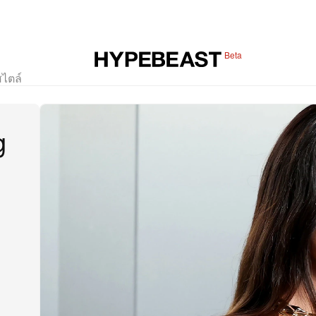
Beta
สไตล์
g