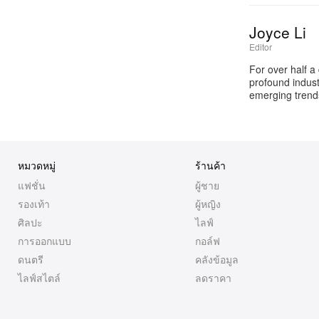
Joyce Li
Editor
For over half a
profound industr
emerging trends
หมวดหมู่
ร้านค้า
แฟชั่น
ผู้ชาย
รองเท้า
ผู้หญิง
ศิลปะ
ไลฟ์
การออกแบบ
กอล์ฟ
ดนตรี
คลังข้อมูล
ไลฟ์สไตล์
ลดราคา