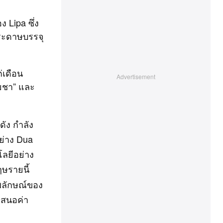
 Lipa ซึ่ง
กระดาษบรรจุ
่เดือน
ฉยชา” และ
ัง กำลัง
ย่าง Dua
โลยีอย่าง
ษรายนี้
พลักษณ์ของ
เสนอค่า