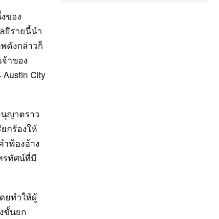
ึ่งของ
ลยีรายนี้นำ
พดังกล่าวก็
เจ้าของ
 Austin City
บอนุญาตราว
ียกร้องให้
คำฟ้องอ้าง
ัศน์ที่มี
ดยทำให้ผู้
งขั้นยก