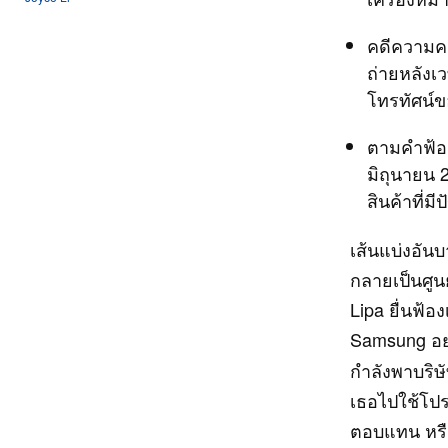
คดีความครั
ถ่ายหลังเ
โทรทัศน์
ตามคำฟ้อง
มิถุนายน 
สินค้าที่ม
เส้นแบ่งอัน
กลายเป็นศูน
Lipa ยื่นฟ้
Samsung อย
กำลังพาบริษ
เธอไปใช้โป
ตอบแทน หรื