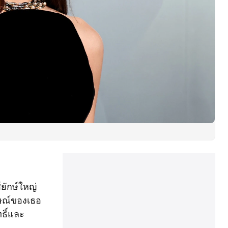
์ยักษ์ใหญ่
กษณ์ของเธอ
ธิ์และ