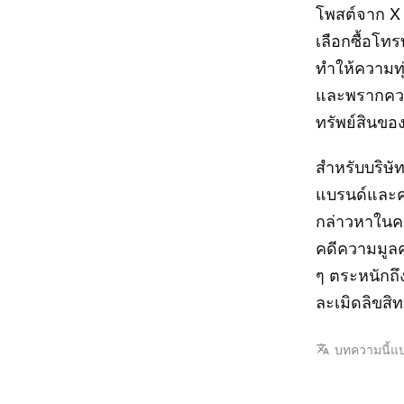
โพสต์จาก X (
เลือกซื้อโท
ทำให้ความทุ
และพรากควา
ทรัพย์สินข
สำหรับบริษั
แบรนด์และคน
กล่าวหาในคร
คดีความมูลค
ๆ ตระหนักถึ
ละเมิดลิขสิ
บทความนี้แ