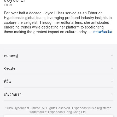
Editor
แม้โทนสีจะสะดุดตาเป็นทุนเดิมอยู่แล้ว แต่ประเด็นที่น่า
For over half a decade, Joyce Li has served as an Editor on
จับตามองที่สุดของเวอร์ชันรีโทรปี 2026 คือระบบพื้นและ
Hypebeast's global team, leveraging profound industry insights to
โครงสร้างใต้เท้า Nike อัปเดตรุ่น “Fresh Mint” ด้วยการใส่
capture the zeitgeist. Through her editorial lens, she anticipates
emerging trends while dedicating her platform to spotlighting
เซ็ตอัป Air แบบ “Big Bubble” ที่เพิ่งถูกรีสโตร์กลับมาไม่กี่ปี
those making the greatest impact on culture today. …
อ่านเพิ่มเติม
มานี้ การเลือกใช้ยูนิต Air ขนาดใหญ่แบบมองเห็นได้นี้
เชื่อมโยงรองเท้าคู่นี้กลับไปยังยุคแรกเริ่มของการผลิต Air
Max 95 มอบดีเทลสไตล์ออริจินัลที่นักสะสมตัวจริงตามหา
หมวดหมู่
กันมานาน และดันทั้งรุ่นให้ยิ่งพิเศษขึ้นไปอีกระดับ.
ร้านค้า
แม้ภาพอย่างเป็นทางการจาก Nike จะยังไม่ถูกปล่อยออก
มา แต่คู่ตัวอย่างที่โผล่ให้เห็นในต่างประเทศก็ยืนยันแล้วว่า
ที่อื่น
บล็อกกิงสีโทนโปรดของแฟน ๆ กลับมาครบ พร้อมการใช้
โครงสร้าง Big Bubble เวอร์ชันขยายเต็มรูปแบบ.
เกี่ยวกับเรา
2026
Hypebeast Limited
. All Rights Reserved.
Hypebeast ® is a registered
trademark of Hypebeast Hong Kong Ltd.