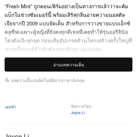
“Fresh Mint” ถูกคอนเฟิร์มอย่างเป็นทางการแล้วว่าจะคัม
แบ็กในช่วงซัมเมอร์นี้ พร้อมเสิร์ฟกลิ่นอายความนอสตัล
เจียจากปี 2009 แบบจัดเต็ม สำหรับการวางขายแบบเอ็กซ์
คลูซีฟเฉพาะผู้หญิงที่ยังคงทุกดีเทลที่เคยทำให้รุ่นออริจินัล
โด่งดังเป๊ะทุกจุด ก่อนเติมอัปเกรดด้านโครงสร้างครั้งใหญ่ที่
สายสนีกเกอร์ตัวจริงต้องหลงรักอย่างแน่นอน.
ดีเอ็นเอด้านความสวยงามของ Air Max 95 “Fresh Mint”
อ่านบทความเต็ม
ยังคงถูกรักษาไว้อย่างไร้ที่ติ ทั้งคู่ยังซื่อสัตย์ต่อจริตของตัว
เองด้วยหน้าผ้าตาข่ายสีขาวสะอาดตา ไล่โทนเข้าสู่เฉด
บทความนี้แปลอัตโนมัติจากภาษาอังกฤษ
เทาไปจนดำบนแผงด้านข้างลอนคลื่นอันเป็นเอกลักษณ์ สิ่ง
ที่ทำให้ทรงรองเท้าดูป๊อปขึ้นมาจริง ๆ คือดีเทล “Fresh
Mint” ตามชื่อรุ่น สีเขียวโทนอ่อนแต่คมสดถูกนำมาไฮไลต์
ข้อความโดย
รองเท้า
Joyce Li
อย่างพิถีพิถันบนห่วงร้อยเชือก โลโก้ Swoosh ปัก และยูนิต
Air แบบมองเห็นได้ภายใน ช่วยแต่งแต้มความสดชื่นตัดกับ
อัปเปอร์โทนเทาเข้มได้อย่างมีมิติ.
Joyce Li