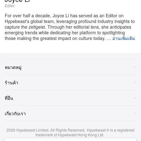
ข่าวลือเรื่องอายุของซีรีส์เรื่องนี้ลอยมาให้ได้ยินตลอดหลาย
Editor
เดือนที่ผ่านมา โดยเฉพาะหลังจากตารางถ่ายทำสุดโหดต่อ
For over half a decade, Joyce Li has served as an Editor on
Hypebeast's global team, leveraging profound industry insights to
เนื่องของหลายซีซันก่อนหน้า ตอนนี้ทีมสร้างที่นำโดยผู้
capture the zeitgeist. Through her editorial lens, she anticipates
สร้างซีรีส์ Christopher Storer ตัดสินใจอย่างเป็นทางการ
emerging trends while dedicating her platform to spotlighting
those making the greatest impact on culture today. …
อ่านเพิ่มเติม
แล้วว่าจะปิดเรื่องด้วยเงื่อนไขของตัวเอง การประกาศครั้ง
นี้คือการการันตีว่า ซีรีส์จะโบกมือลาไปในจังหวะที่ยังอยู่
บนยอดคลื่นทั้งในเชิงวัฒนธรรมและเสียงวิจารณ์ พร้อมส่ง
มอบการเล่าเรื่องที่กระชับ เป๊ะ ตั้งใจ และไม่ยืดเยื้อจนเสีย
หมวดหมู่
ของ
ร้านค้า
การประกาศวันออกอากาศในเดือนมิถุนายนช่วยอธิบาย
ที่อื่น
จังหวะการปล่อยแบบเงียบ ๆ ของ “Gary” ตอนพิเศษ
สแตนด์อโลนภาคปูเรื่องที่เพิ่งลงไปเมื่อต้นสัปดาห์ได้อย่าง
เกี่ยวกับเรา
พอดิบพอดี ในฐานะออเดิร์ฟอันกินใจ ตอนพิเศษนี้วาง
รากฐานทางอารมณ์สำคัญให้กับโค้งสุดท้ายที่ทั้งหฤโหด
2026
Hypebeast Limited
. All Rights Reserved.
Hypebeast ® is a registered
และเดิมพันสูงของซีรีส์ ก้าวเข้าสู่ซีซัน 5 ทีมครัวต้องเผชิญ
trademark of Hypebeast Hong Kong Ltd.