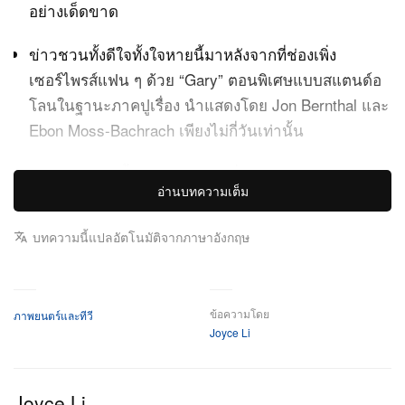
อย่างเด็ดขาด
ข่าวชวนทั้งดีใจทั้งใจหายนี้มาหลังจากที่ช่องเพิ่ง
เซอร์ไพรส์แฟน ๆ ด้วย “Gary” ตอนพิเศษแบบสแตนด์อ
โลนในฐานะภาคปูเรื่อง นำแสดงโดย Jon Bernthal และ
Ebon Moss-Bachrach เพียงไม่กี่วันเท่านั้น
ได้เวลายกแก้วครั้งสุดท้ายให้กับหนึ่งในร้านอาหารสุด
อ่านบทความเต็ม
เครียดแต่สุดที่รักของชิคาโกอย่างเป็นทางการแล้ว FX
ยืนยันแล้วว่าซีรีส์ฮิตเจ้าของเสียงชื่นชมจากนักวิจารณ์
บทความนี้แปลอัตโนมัติจากภาษาอังกฤษ
และกวาดรางวัล Emmy ถล่มทลายอย่าง
จะ
The Bear
ปิดฉากลงในซีซันที่ 5 ที่จะมาถึงนี้ โดยวางกรอบการออก
อากาศไว้ในเดือนมิถุนายน ช่องกำลังพาแฟน ๆ เตรียมใจ
ข้อความโดย
ภาพยนตร์และทีวี
บอกลาครั้งสุดท้ายอย่างกินใจให้กับ Carmy (Jeremy Allen
Joyce Li
White), Sydney (Ayo Edebiri), Richie และครอบครัวทีม
ครัวสุดโกลาหลที่เคยเขย่าโลกทีวีมาแล้ว
Joyce Li