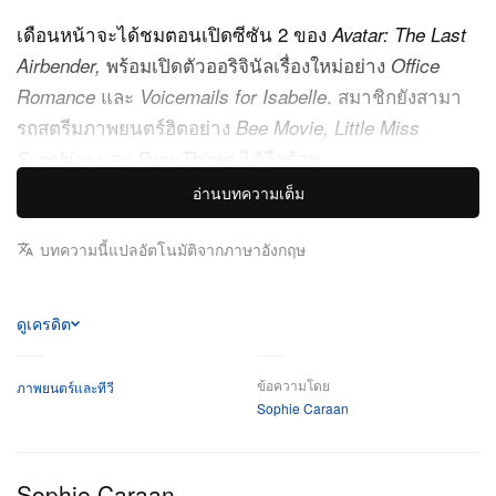
เดือนหน้าจะได้ชมตอนเปิดซีซัน 2 ของ
Avatar: The Last
พร้อมเปิดตัวออริจินัลเรื่องใหม่อย่าง
Airbender
,
Office
และ
. สมาชิกยังสามา
Romance
Voicemails for Isabelle
รถสตรีมภาพยนตร์ฮิตอย่าง
Bee Movie, Little Miss
และ
ได้อีกด้วย
Sunshine
Poor Things
อ่านบทความเต็ม
ส่วนเดือนมิถุนายนนี้จะเป็นโอกาสสุดท้ายในการสตรีม
เรื่องโปรดอย่าง
ไตรภาค
Sex and the City,
Fifty Shades
บทความนี้แปลอัตโนมัติจากภาษาอังกฤษ
ทั้งสามภาค,
และอีก
Kim’s Convenience, The Iron Claw
หลายเรื่อง
ดูเครดิต
ไปดูลิสต์เต็ม ๆ ด้านล่างนี้
ข้อความโดย
ภาพยนตร์และทีวี
Sophie Caraan
คอนเทนต์ใหม่ที่กำลังจะเข้า Netflix
1 มิถุนายน
Sophie Caraan