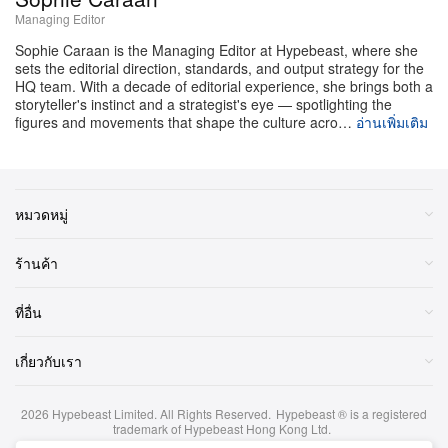
Bee Movie
Managing Editor
The Big Lebowski
Sophie Caraan is the Managing Editor at Hypebeast, where she
The Chronicles of Riddick
sets the editorial direction, standards, and output strategy for the
HQ team. With a decade of editorial experience, she brings both a
Cinderella Man
storyteller's instinct and a strategist's eye — spotlighting the
Creed
figures and movements that shape the culture acro…
อ่านเพิ่มเติม
Creed II
Creed III
Father of the Bride
หมวดหมู่
Father of the Bride: Part II
The Fault in Our Stars
ร้านค้า
Four Weddings and a Funeral
ที่อื่น
Fried Green Tomatoes
The Girl on the Train
เกี่ยวกับเรา
The Hand that Rocks the Cradle
Hawaii Five-0 ซีซัน 1–5
2026
Hypebeast Limited
. All Rights Reserved.
Hypebeast ® is a registered
Hot Summer Nights
trademark of Hypebeast Hong Kong Ltd.