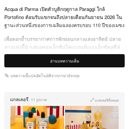
Acqua di Parma เปิดตัวบูติกฤดูกาล Paraggi ใกล้
Portofino ต้อนรับแขกจนถึงปลายเดือนกันยายน 2026 ใน
ฐานะส่วนหนึ่งของการเฉลิมฉลองครบรอบ 110 ปีของเมซง
เพื่อตอกย้ำบรรยากาศการพักผ่อนกลางแสงอาทิตย์ ปลาย
ทางแห่งนี้นำเสนอคอลเล็กชันโคแบรนด์แบบเอ็กซ์คลูซีฟ
ภายใต้ชื่อ “Acqua di Parma for Langosteria” เซ็ตโป
อ่านบทความเต็ม
รดักต์คัดสรรประกอบด้วยขวดเซรามิกออกแบบพิเศษ
บรรจุรีฟิล Sapone Classico Hand Wash และ Fiordilatte
บทความนี้แปลอัตโนมัติจากภาษาอังกฤษ
Hand Lotion ในกลิ่น Colonia และ Buongiorno เคียงคู่
เทียนหอม Chapeau! แฮนด์เพนต์โดยช่างฝีมือ และหมวก
ปานามาทอจากเส้นใยธรรมชาติ คอมพลีตด้วยริบบิ้น
แกลเลอรี
·
11 รูปภาพ
แกลเลอรีทั้งหมด
grosgrain สีส้มซิกเนเจอร์ของ Langosteria
งานตกแต่งภายในของพื้นที่แห่งนี้ซึ่งออกแบบ
โดย
Dorothée Meilichzon
, สื่อบรรยากาศหรูหราโปร่งสว่าง