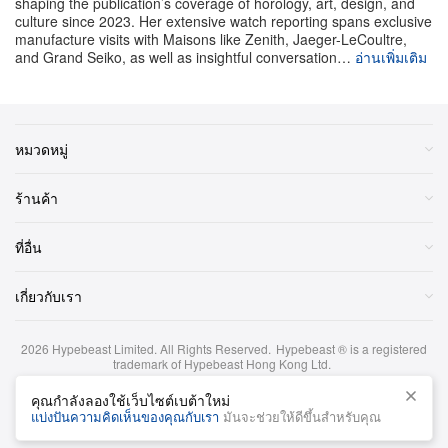
shaping the publication’s coverage of horology, art, design, and
culture since 2023. Her extensive watch reporting spans exclusive
manufacture visits with Maisons like Zenith, Jaeger-LeCoultre,
and Grand Seiko, as well as insightful conversation…
อ่านเพิ่มเติม
หมวดหมู่
ร้านค้า
ชมโพสต์นี้บน Instagram
ที่อื่น
เกี่ยวกับเรา
2026
Hypebeast Limited
. All Rights Reserved.
Hypebeast ® is a registered
trademark of Hypebeast Hong Kong Ltd.
ข้อกำหนดและเงื่อนไข
|
นโยบายความเป็นส่วนตัว
|
นโยบายคุกกี้
|
คุณกำลังลองใช้เว็บไซต์เบต้าใหม่
ข้อจำกัดความรับผิดชอบด้านการลงทุน
แบ่งปันความคิดเห็นของคุณกับเรา
มันจะช่วยให้ดีขึ้นสำหรับคุณ
ภาษาไทย
Acqua di Parma