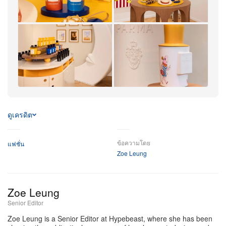
ผ่านโต๊ะจัดแสดงสำหรับค้นพบกลิ่นโปรด โต๊ะสูงทรงขวด
ชั้นวางของแสงนุ่มนวล และเก้าอี้ดีไซน์รูปทรง
ประติมากรรม อีกทั้งยังมีงานคอลลาบอเรชั่นทางศิลปะช่วย
เติมเต็มมู้ดของพื้นที่ อย่างผลงานของ Ben Arpea เรื่อง
La
ซีรีส์ พร้อมด้วยภาพสีน้ำใส่กรอบจากคลัง
Terrazza
Italiana
ผลงานของ Acqua di Parma
+8
Acqua di Parma
เพิ่มเติม
ดูเครดิต
Via Paraggi a Mare 5,
16038 Paraggi, Italy
ข้อความโดย
แฟชั่น
Zoe Leung
Zoe Leung
Senior Editor
Zoe Leung is a Senior Editor at Hypebeast, where she has been