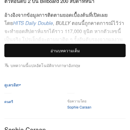
ตัวที่อันดับ 2 บน Billboard 200 สัปดาห์หน้า
อ้างอิงจากข้อมูลการติดตามยอดเบื้องต้นที่เปิดเผย
โดย
,
ตอนนี้ถูกคาดการณ์ไว้ว่า
HITS Daily Double
BULLY
จะทำยอดสัปดาห์แรกได้ราว 117,000 ยูนิต หากตัวเลขนี้
เป็นจริง โปรเจ็กต์จะตามมาติด ๆ รั้งอันดับรองจากผลงาน
ของ BTS อย่าง
. แม้อัลบั้มนี้จะไม่ได้มีแคมเปญ
ARIRANG
อ่านบทความเต็ม
การตลาดเต็มรูปแบบจากค่ายใหญ่ ตลาดคาดการณ์
(prediction markets) ต่าง ๆ ก็สะท้อนมุมมองร่วมของ
บทความนี้แปลอัตโนมัติจากภาษาอังกฤษ
เทรดเดอร์ว่า การปล่อยแบบอินดี้ครั้งนี้น่าจะปิดยอดรวม
ต่ำกว่าช่วง 150,000 ถึง 300,000 ยูนิตในท้ายที่สุด
ดูเครดิต
แม้ยอดรวมที่คาดการณ์จะไม่หวือหวามากนัก แถมยังถูก
ให้คะแนนแรงที่ 3.4 เต็ม 10 จาก
, แต่อัลบั้มก็ยัง
ข้อความโดย
Pitchfork
ดนตรี
Sophie Caraan
จุดกระแสสตรีมมิงได้อย่างมีนัยสำคัญ แพลตฟอร์มเพลง
อิสระอย่าง
รายงานในช่วงแรกว่าโปรเจ็กต์นี้
Chart Data
ทำยอดสตรีมบน Spotify ได้ 33.2 ล้านครั้ง ภายในวันแรก
Sophie Caraan