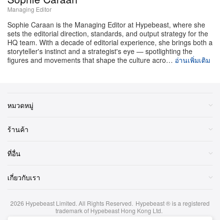
ที่ปล่อยแบบยังไม่ครบวัน อย่างไรก็ตาม
Gamma
รีบออก
Managing Editor
มาโต้ทันที โดยระบุว่าอัลบั้มมียอดสตรีมจริงใกล้แตะ 50
Sophie Caraan is the Managing Editor at Hypebeast, where she
ล้านครั้งในวันแรกแบบเต็มวันบนแพลตฟอร์ม พร้อมชี้ว่า
sets the editorial direction, standards, and output strategy for the
HQ team. With a decade of editorial experience, she brings both a
ตัวเลขนี้ส่งให้
กลายเป็นเดบิวต์ผลงานฮิปฮอปที่มี
BULLY
storyteller's instinct and a strategist's eye — spotlighting the
figures and movements that shape the culture acro…
อ่านเพิ่มเติม
ยอดสตรีมเปิดตัวสูงที่สุดของปี 2026
หมวดหมู่
ร้านค้า
ที่อื่น
เกี่ยวกับเรา
2026
Hypebeast Limited
. All Rights Reserved.
Hypebeast ® is a registered
trademark of Hypebeast Hong Kong Ltd.