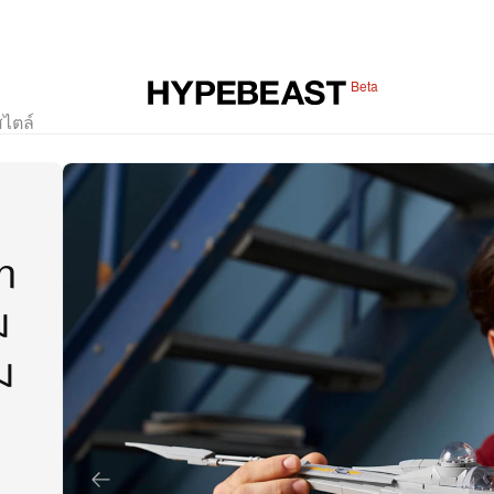
Beta
สไตล์
n
ม
ม