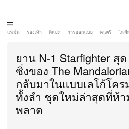
แฟชั่น
รองเท้า
ศิลปะ
การออกแบบ
ดนตรี
ไลฟ์
ยาน N-1 Starfighter สุด
ซิ่งของ The Mandaloria
กลับมาในแบบเลโก้โคร
ทั้งลำ ชุดใหม่ล่าสุดที่ห้า
พลาด