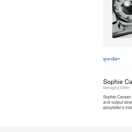
ดูเครดิต
Sophie C
Managing Editor
Sophie Caraan i
and output stra
storyteller's i