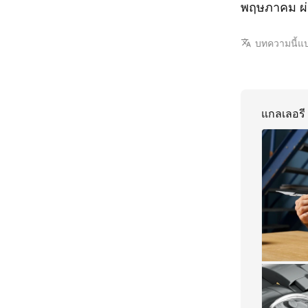
พฤษภาคม ผ
บทความนี้แ
แกลเลอรี