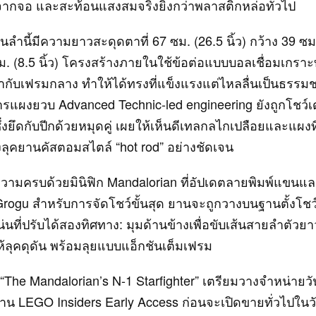
ากจอ และสะท้อนแสงสมจริงยิ่งกว่าพลาสติกหล่อทั่วไป
านลำนี้มีความยาวสะดุดตาที่ 67 ซม. (26.5 นิ้ว) กว้าง 39 ซม. 
ม. (8.5 นิ้ว) โครงสร้างภายในใช้ข้อต่อแบบบอลเชื่อมเกร
ากับเฟรมกลาง ทำให้ได้ทรงที่แข็งแรงแต่ไหลลื่นเป็นธรรมช
ารแผงยวบ Advanced Technic‑led engineering ยังถูกโชว์เด่
ซึ่งยึดกับปีกด้วยหมุดคู่ เผยให้เห็นดีเทลกลไกเปลือยและแผงที่
ึงลุคยานคัสตอมสไตล์ “hot rod” อย่างชัดเจน
บความครบด้วยมินิฟิก Mandalorian ที่อัปเดตลายพิมพ์แขนและ
 Grogu สำหรับการจัดโชว์ขั้นสุด ยานจะถูกวางบนฐานตั้งโชว
นที่ปรับได้สองทิศทาง: มุมด้านข้างเพื่อขับเส้นสายลำตัวยา
ห้ลุคดุดัน พร้อมลุยแบบแอ็กชันเต็มเฟรม
he Mandalorian’s N-1 Starfighter” เตรียมวางจำหน่ายวัน
น LEGO Insiders Early Access ก่อนจะเปิดขายทั่วไปในวัน