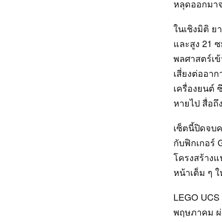
หลุดออกมาจ
ในเชิงมิติ ย
และสูง 21 ซ
พลศาสตร์เข้
เสี่ยงต่ออาก
เครื่องยนต์ 
หายไป สื่อถ
เซ็ตนี้ปิดจ
กับฟิกเกอร์
โครงสร้างแน่
หน้าเต็ม ๆ ใ
LEGO UCS “T
พฤษภาคม ผ่า