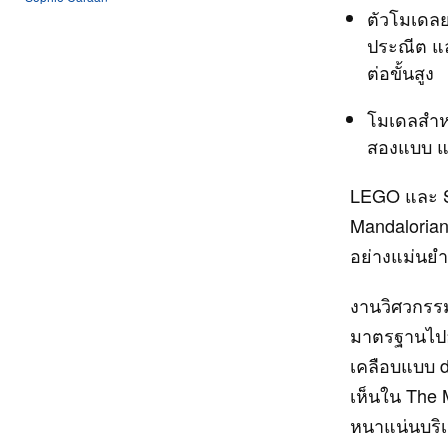
ตัวโมเดลย
ประณีต แ
ต่อขั้นสูง
โมเดลสำหร
สองแบบ แล
LEGO และ St
Mandalorian
อย่างแม่นยำเ
งานวิศวกรรม
มาตรฐานไปอย่
เคลือบแบบ d
เห็นใน The M
หนาแน่นบริเ