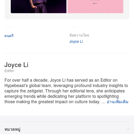
คำทิ้งท้ายที่ Coachella ไม่ใช่เบาะแสเดียวที่ถูกวางไว้ให้
แฟน ๆ ได้ตื่นเต้นกัน นักสืบโลกออนไลน์ยังตาไวเจอบัญชี
X (เดิมคือ Twitter) ที่เพิ่งได้รับการยืนยันตัวตน ใช้งานใน
ชื่อ
@swagworldtour
. ตลอดไม่กี่วันที่ผ่านมา บัญชีปริศนา
ข้อความโดย
นี้เอาแต่รีโพสต์ข้อความกำกวมที่ชวนให้ตีความว่า “มี
ดนตรี
Joyce Li
เซอร์ไพรส์ใหญ่เร็ว ๆ นี้” ทำเอาผู้ติดตามต้องจับตากันแบบ
ไม่กะพริบ ยิ่งตอกย้ำข่าวลือเข้าไปอีก เมื่อโปรไฟล์โซเชีย
ลนี้ลิงก์ตรงไปยังเว็บไซต์ทางการของนักร้องหนุ่มคือ
Joyce Li
justinbiebermusic.com
.
Editor
For over half a decade, Joyce Li has served as an Editor on
เมื่อคลิกเข้าไปที่หมวดทัวร์ในเว็บไซต์ แฟน ๆ จะเจอ
Hypebeast's global team, leveraging profound industry insights to
capture the zeitgeist. Through her editorial lens, she anticipates
ข้อความบอกใบ้ชัดเจนว่า “Sorry, no shows currently.
emerging trends while dedicating her platform to spotlighting
Click RSVP below to be notified when new tour dates
those making the greatest impact on culture today. …
อ่านเพิ่มเติม
are announced.” หรือขออภัย ขณะนี้ยังไม่มีโชว์ กด RSVP
ด้านล่างเพื่อรับการแจ้งเตือนเมื่อมีการประกาศวันทัวร์ใหม่
พร้อมช่องให้กรอกอีเมลสมัครรับข่าว เพื่อให้พวกเขาเป็นก
หมวดหมู่