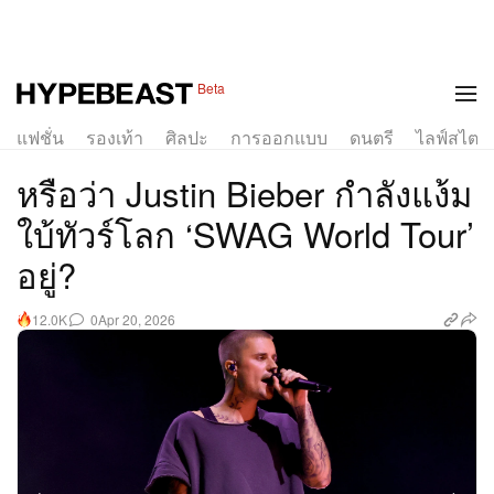
1 of 2
Beta
แฟชั่น
รองเท้า
ศิลปะ
การออกแบบ
ดนตรี
ไลฟ์สไตล์
หรือว่า Justin Bieber กำลังแง้ม
ใบ้ทัวร์โลก ‘SWAG World Tour’
อยู่?
0
Apr 20, 2026
12.0K