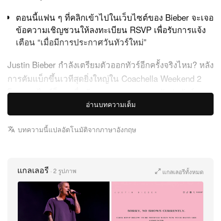
ตอนนี้แฟน ๆ ที่คลิกเข้าไปในเว็บไซต์ของ Bieber จะเจอ
ข้อความเชิญชวนให้ลงทะเบียน RSVP เพื่อรับการแจ้ง
เตือน “เมื่อมีการประกาศวันทัวร์ใหม่”
Justin Bieber กำลังเตรียมตัวออกทัวร์อีกครั้งจริงไหม? หลัง
การคัมแบ็กขึ้นเวทีสุดยิ่งใหญ่ใน Coachella Weekend 2
โลกออนไลน์ก็แตกตื่นด้วยกระแสคาดเดาหนักว่าทัวร์รอบ
อ่านบทความเต็ม
โลกครั้งใหม่กำลังจะมา เติมเต็มความคิดถึงให้แฟน ๆ แบบ
เต็มแม็กซ์ ป๊อปไอคอนคนดังจัดเต็มโชว์สุดเดือด พร้อม
บทความนี้แปลอัตโนมัติจากภาษาอังกฤษ
เซอร์ไพรส์ไวรัลขึ้นเวทีร่วมกับ Billie Eilish แต่จุดที่ทำให้
โซเชียลลุกเป็นไฟจริง ๆ คือประโยคปิดท้ายสุดปริศนาของ
เขา ก่อนเดินลงเวที Bieber ทิ้งท้ายให้แฟน ๆ กลางทะเล
แกลเลอรี
·
2 รูปภาพ
แกลเลอรีทั้งหมด
ทรายด้วยคำมั่นว่า “See y’all soon”—ประโยคสั้น ๆ ที่จุด
เชื้อข่าวลือว่าทัวร์ใหญ่ครั้งใหม่กำลังจะมาเกี่ยวกับ
SWAG
World Tour รอบโลก