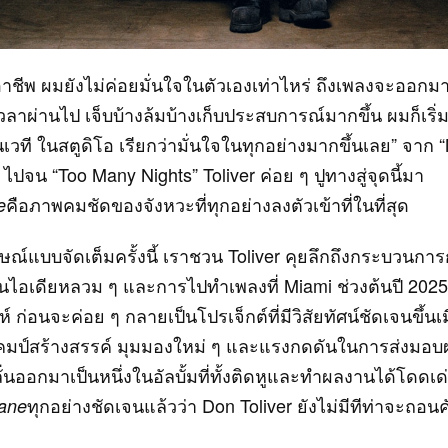
นอาชีพ ผมยังไม่ค่อยมั่นใจในตัวเองเท่าไหร่ ถึงเพลงจะออกม
ลาผ่านไป เจ็บบ้างล้มบ้างเก็บประสบการณ์มากขึ้น ผมก็เริ่มม
งบนเวที ในสตูดิโอ เรียกว่ามั่นใจในทุกอย่างมากขึ้นเลย” จาก “
” ไปจน “Too Many Nights” Toliver ค่อย ๆ ปูทางสู่จุดนี้มา
คือภาพคมชัดของจังหวะที่ทุกอย่างลงตัวเข้าที่ในที่สุด
e
์แบบจัดเต็มครั้งนี้ เราชวน Toliver คุยลึกถึงกระบวนการก่
ต้นไอเดียหลวม ๆ และการไปทำเพลงที่ Miami ช่วงต้นปี 202
์ ก่อนจะค่อย ๆ กลายเป็นโปรเจ็กต์ที่มีวิสัยทัศน์ชัดเจนขึ้นเ
คมป์สร้างสรรค์ มุมมองใหม่ ๆ และแรงกดดันในการส่งมอ
ั่นออกมาเป็นหนึ่งในอัลบั้มที่ทั้งติดหูและทำผลงานได้โดดเด่
ทุกอย่างชัดเจนแล้วว่า Don Toliver ยังไม่มีทีท่าจะถอนค
ane