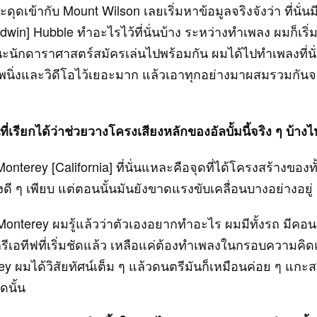
ะดุดเข้ากับ Mount Wilson เลยเริ่มหาข้อมูลจริงจังว่า ที่นั
Edwin] Hubble ทำอะไรไว้ที่นั่นบ้าง ระหว่างทำเพลง ผมก็เริ
ะนักดาราศาสตร์สมัครเล่นไปพร้อมกัน ผมได้ไปทำเพลงที่นั่น
ยภาพนิ่งและวิดีโอไว้เยอะมาก แล้วเอาทุกอย่างมาผสมรวมกัน
ที่เรียกได้ว่าช่วยวางโครงเสียงหลักของอัลบั้มนี้จริง ๆ บ้าง
nterey [California] ที่นั่นแหละคือจุดที่ได้โครงสร้างของทั้
ดี ๆ เพียบ แต่ตอนนั้นมันยังขาดแรงขับเคลื่อนบางอย่างอยู่
Monterey ผมรู้แล้วว่าตัวเองอยากทำอะไร ผมมีทั้งรถ มีคอนเ
รีเอทีฟที่เริ่มชัดแล้ว เหลือแค่ต้องทำเพลงในกรอบความคิด
erey ผมได้วิสัยทัศน์เต็ม ๆ แล้วดนตรีมันก็เหมือนค่อย ๆ แกะส
ดนั้น