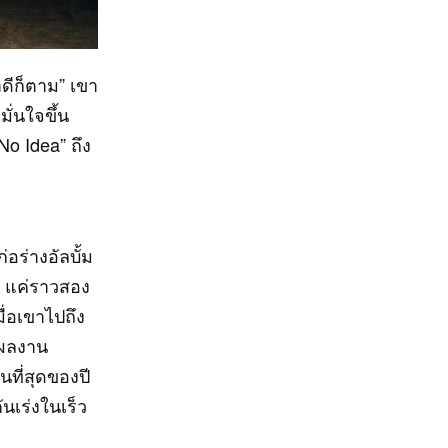
าดีก็ตาม” เขา
ั่นใจขึ้น
No Idea” ถึง
อร่างอัลบั้ม
5 แค่ราวสอง
มื่อเขาไปถึง
บผลงาน
นที่สุดของปี
ันเร่งในเร็ว