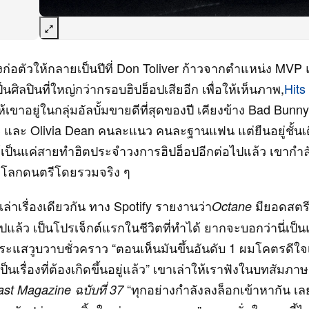
งก่อตัวให้กลายเป็นปีที่ Don Toliver ก้าวจากตำแหน่ง MVP แ
ป็นศิลปินที่ใหญ่กว่ากรอบฮิปฮ็อปเสียอีก เพื่อให้เห็นภาพ,
Hits
้เขาอยู่ในกลุ่มอัลบั้มขายดีที่สุดของปี เคียงข้าง Bad Bunn
 และ Olivia Dean คนละแนว คนละฐานแฟน แต่ยืนอยู่ชั้นเ
ด้เป็นแค่สายทำฮิตประจำวงการฮิปฮ็อปอีกต่อไปแล้ว เขากำลังก
โลกดนตรีโดยรวมจริง ๆ
ก็เล่าเรื่องเดียวกัน ทาง Spotify รายงานว่า
มียอดสตรี
Octane
ไปแล้ว เป็นโปรเจ็กต์แรกในชีวิตที่ทำได้ ยากจะบอกว่านี่เป็
ระแสวูบวาบชั่วคราว “ตอนเห็นมันขึ้นอันดับ 1 ผมโคตรดีใจเล
ป็นเรื่องที่ต้องเกิดขึ้นอยู่แล้ว” เขาเล่าให้เราฟังในบทสัมภา
“ทุกอย่างกำลังลงล็อกเข้าหากัน เลยร
st Magazine ฉบับที่ 37