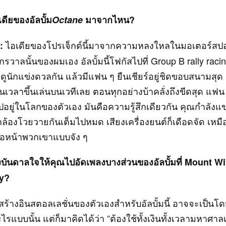
เดียของอัลบั้ม
Octane
มาจากไหน?
ไอเดียของโปรเจ็กต์นี้มาจากความหลงใหลในมอเตอร์สปอ
:
กรวาลนั้นของผมเอง อัลบั้มนี้โฟกัสไปที่ Group B rally racin
ดูนักแข่งดวลกัน แล้วมีแฟน ๆ ยืนเชียร์อยู่ชิดขอบสนามสุด 
อนเวลาขึ้นเล่นบนเวทีเลย ตอนทุกอย่างบ้าคลั่งถึงขีดสุด แฟ
ปอยู่ในโลกของตัวเอง มันคือความรู้สึกเดียวกัน คุณกำลังแข่
กล้องโวยวายกันเต็มไปหมด เสียงเครื่องยนต์ก็เดือดจัด เหม
่อหน้าพวกเขาแบบจัง ๆ
บันดาลใจให้คุณไปอัดเพลงบางส่วนของอัลบั้มที่ Mount W
y?
้างอินสตอลเลชั่นของตัวเองสำหรับอัลบั้มนี้ อาจจะเป็นโ
รแบบนั้น แต่ก็มาคิดได้ว่า “ต้องใช้ทั้งเงินทั้งเวลามหาศา