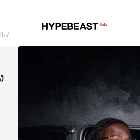
Beta
สไตล์
ง