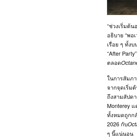
“ช่วงเริ่มต้
อธิบาย “พอเว
เรื่อย ๆ ทั้
“After Party
ตลอด
Octan
ในการสัมภาษณ
จากจุดเริ่ม
ถึงสามสัปดาห
Monterey แ
ทั้งหมดถูกกล
2026 กับ
Oct
ๆ นี้แน่นอน