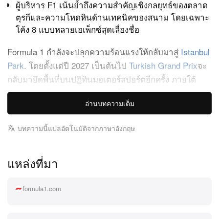
ผู้บริหาร F1 เน้นย้ำถึงความสำคัญเชิงกลยุทธ์ของตลาด
ตุรกีและความโหดหินด้านเทคนิคของสนาม โดยเฉพาะ
โค้ง 8 แบบหลายเอเพ็กซ์สุดเลื่องชื่อ
Formula 1 กำลังจะปลุกความร้อนแรงให้กลับมาสู่
Istanbul
Park
. โดยตั้งแต่ปี 2027 เป็นต้นไป
Turkish Grand Prix
จะ
กลับมายึดพื้นที่บนปฏิทินมอเตอร์สปอร์ตอีกครั้ง ภายใต้
สัญญาฉบับใหม่ระยะเวลา 5 ปี ที่ล็อกการแข่งขันไว้ยาวถึง
อ่านบทความเต็ม
ฤดูกาล 2031 การเคลื่อนไหวครั้งใหญ่ครั้งนี้ตอกย้ำพันธ
สัญญาระยะยาวต่อสนามที่เคยรับบทตัวแทนชั่วคราว
บทความนี้แปลอัตโนมัติจากภาษาอังกฤษ
ขวัญใจแฟน ๆ ในช่วงฤดูกาล 2020 และ 2021 ที่ถูกรบกวน
อย่างหนัก เดิมทีสร้างชื่อระหว่างปี 2005 ถึง 2011 สนาม
แหล่งที่มา
แห่งนี้ได้รับการยกย่องจากเหล่านักขับยุคปัจจุบันว่าเป็น
หนึ่งในเลย์เอาต์สุดดุดันที่ลงโทษยางแบบไม่ปรานี ข้อตกลง
ฉบับนี้ถูกลงนามอย่างเป็นทางการในตุรกี โดยมีการมีส่วน
formula1.com
ร่วมโดยตรงจาก Stefano Domenicali ประธาน F1 และ
Recep Tayyip Erdogan ประธานาธิบดีตุรกี