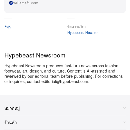
williamsf1.com
สนามแห่งนี้ไม่ใช่แค่แทร็กทั่วไป แต่คือหนึ่งในบททดสอบ
เชิงเทคนิคที่โหดที่สุดของวงการ นักขับต่างพูดเป็นเสียง
ข้อความโดย
กีฬา
เดียวกันถึงความหนักหน่วงทางร่างกายจากโค้งความเร็ว
Hypebeast Newsroom
สูงที่อัด G-force แบบไม่ยั้ง อัญมณีล้ำค่าของทั้งคอมเพล็กซ์
ยังคงเป็นโค้ง 8 แบบหลายเอเพ็กซ์สุดเลื่องชื่อ—โค้งซ้าย
ยาวที่ไม่ปรานีใคร ผลักทั้งขีดจำกัดของร่างกายมนุษย์และ
Hypebeast Newsroom
วิศวกรรมอากาศพลศาสตร์ไปจนสุดปลายเส้น ด้วยการกา
Hypebeast Newsroom produces fast-turn news across fashion,
รันตีการแข่งขันระยะยาว ผู้นำ Formula 1 กำลังส่ง
footwear, art, design, and culture. Content is AI-assisted and
reviewed by our editorial team before publishing. For corrections
สัญญาณชัดเจนถึงความสำคัญเชิงกลยุทธ์ของตลาดยูเร
or inquiries, contact editorial@hypebeast.com.
เชีย พร้อมตอบเสียงเรียกร้องอย่างต่อเนื่องจากแฟน ๆ ที่
โหยหาสนามแข่งสายดิบที่โฟกัสตัวนักขับอย่างแท้จริง
แม้ตารางใหญ่ปี 2027 จะยังคุมโควตาไว้ที่ 24 เรซอย่าง
หมวดหมู่
เคร่งครัด การเพิ่มตุรกีเข้ามาเคียงข้าง Portimao ของ
ร้านค้า
โปรตุเกสทำให้โครงสร้างทัวร์ยุโรปแบบดั้งเดิมต้องขยับ