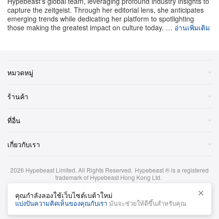
Hypebeast's global team, leveraging profound industry insights to
ลับสุดตระการตา ทั้งสองชิ้นจำกัดจำนวนอย่างเคร่งครัด
capture the zeitgeist. Through her editorial lens, she anticipates
เพียงอย่างละ 5 เรือนทั่วโลก
emerging trends while dedicating her platform to spotlighting
those making the greatest impact on culture today. …
อ่านเพิ่มเติม
Maison ยังเผยโฉมการตีความใหม่ของนาฬิกาคลาสสิกใน
ไลน์สุดพิเศษนี้อีกด้วย ตั้งแต่ “Gabrielle Watch” และ “J12
COCO GAME” ไปจนถึง “Boyfriend COCO GAME” ที่
หมวดหมู่
ถ่ายทอด Chanel ในมาด Queen of Hearts ปิดท้ายไลน์
นาฬิกาข้อมือด้วย “J12 X-RAY COCO GAME” ลิมิเต็ด
ร้านค้า
เพียง 12 เรือนทั่วโลก โดดเด่นด้วยการเล่นคอนทราสต์
ที่อื่น
ระหว่างแสงและเงาอย่างมีชั้นเชิง
เกี่ยวกับเรา
ด้วยการผลักขอบเขตงานนาฬิกาและจิวเวลรีแบบดั้งเดิม
ให้ไกลออกไป COCO GAME Capsule Collection จึง
2026
Hypebeast Limited
. All Rights Reserved.
Hypebeast ® is a registered
ตอกย้ำว่าวิสัยทัศน์เชิงสร้างสรรค์ของ Chanel นั้นไร้ขีด
trademark of Hypebeast Hong Kong Ltd.
จำกัดไม่แพ้ความหรูหรา คอลเล็กชันนี้เปิดให้สั่งจองแล้วใน
ข้อกำหนดและเงื่อนไข
|
นโยบายความเป็นส่วนตัว
|
นโยบายคุกกี้
|
คุณกำลังลองใช้เว็บไซต์เบต้าใหม่
ข้อจำกัดความรับผิดชอบด้านการลงทุน
ขณะนี้
แบ่งปันความคิดเห็นของคุณกับเรา
มันจะช่วยให้ดีขึ้นสำหรับคุณ
ภาษาไทย
Chanel