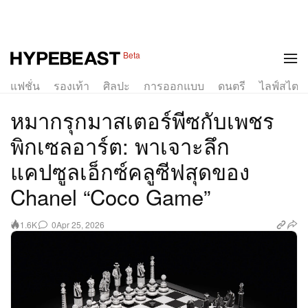
1 of 17
Beta
แฟชั่น
รองเท้า
ศิลปะ
การออกแบบ
ดนตรี
ไลฟ์สไตล์
หมากรุกมาสเตอร์พีซกับเพชร
พิกเซลอาร์ต: พาเจาะลึก
แคปซูลเอ็กซ์คลูซีฟสุดของ
Chanel “Coco Game”
0
Apr 25, 2026
1.6K