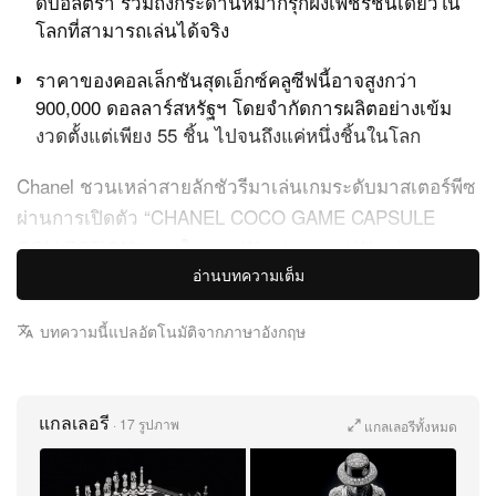
ดับอัลตร้า รวมถึงกระดานหมากรุกฝังเพชรชิ้นเดียวใน
โลกที่สามารถเล่นได้จริง
ราคาของคอลเล็กชันสุดเอ็กซ์คลูซีฟนี้อาจสูงกว่า
900,000 ดอลลาร์สหรัฐฯ โดยจำกัดการผลิตอย่างเข้ม
งวดตั้งแต่เพียง 55 ชิ้น ไปจนถึงแค่หนึ่งชิ้นในโลก
Chanel ชวนเหล่าสายลักชัวรีมาเล่นเกมระดับมาสเตอร์พีซ
ผ่านการเปิดตัว “CHANEL COCO GAME CAPSULE
COLLECTION” ภายในงาน Watches and Wonders
อ่านบทความเต็ม
Geneva 2026 อีเวนต์เรือธงของวงการนาฬิกา แฟชั่นเฮาส์
ระดับประวัติศาสตร์แบรนด์นี้ตีความโลกของเกมคลาสสิก
บทความนี้แปลอัตโนมัติจากภาษาอังกฤษ
ใหม่อย่างสร้างสรรค์ ตั้งแต่หมากรุกดั้งเดิมไปจนถึงงาน
พิกเซลอาร์ตสไตล์เรโทร หลอมรวมศาสตร์นาฬิกาชั้นสูง จิ
วเวลรีดีไซน์ประณีต และลูกเล่นสนุกสนาน เข้าด้วยกันใน
แกลเลอรี
·
17 รูปภาพ
แกลเลอรีทั้งหมด
แคปซูลเอ็กซ์คลูซีฟที่อุทิศให้กับมรดกของ Gabrielle
“Coco” Chanel