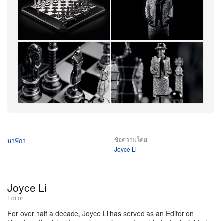
ไฮไลต์สูงสุดของคอลเล็กชันต้องยกให้ “THE
CHESSBOARD” มาสเตอร์พีซที่มีเพียงหนึ่งเดียวในโลก ชุด
หมากรุกสุดตระการตานี้มาพร้อมฐาน obsidian และ
กระดานเซรามิกตารางสีดำสลับขาว ล้อมกรอบด้วยเพชร
ระยับจับตา ตัวหมากทั้ง 32 ชิ้นออกแบบพิเศษใส่สัญลักษณ์
ไอคอนิกของ Maison ตั้งแต่เสา Place Vendôme ไปจนถึง
ราชสีห์ โดยตัวหมากทรงอำนาจที่สุดอย่าง Queen ถูก
ตีความเป็น Gabrielle Chanel ในลุคทวีดสูทประดับเพชร
+14
อย่างหรูหรา และยังซ่อนหน้าปัดนาฬิกาขนาด 25 มม. ไว้
เพิ่มเติม
อย่างแยบยลที่ฐานของหมากแต่ละตัว
ข้อความโดย
นาฬิกา
Joyce Li
นอกเหนือจากกระดานหมากรุก แคปซูลนี้ยังต่อยอดความ
หรูที่ได้แรงบันดาลใจจากโลกเกมให้อยู่ในรูปแบบที่สวมใส่
ได้ “COCO GAME Long Necklace” ถ่ายทอดภาพ
Joyce Li
Gabrielle Chanel ในโทนพิกเซลอาร์ตย้อนยุคสุดขี้เล่น
Editor
ขณะที่ “Premiere COCO GAME Ring” คือนาฬิกาแหวน
For over half a decade, Joyce Li has served as an Editor on