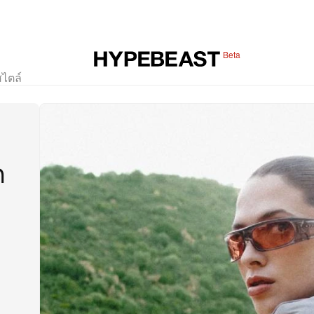
Beta
สไตล์
ค