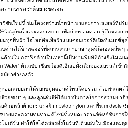
มตามธรรมชาติอย่างชัดเจน
ซีซันใหม่นี้เน้นโครงสร้างน้ำหนักเบาและการเลเยอร์ที่ปรับเ
้วัสดุกันน้ำและออกแบบมาเพื่อถ่ายทอดความรู้สึกของการ
บนทุกพื้นผิว ไฮไลต์คือเสื้อผ้าแบบคอนเวอร์ติเบิลที่แมตช์
ับด้านได้ซิกเนเจอร์ที่ผสานงานภายนอกลุคมินิมอลคลีน ๆ เ
นด้านใน กราฟิกด้านในเหล่านี้เป็นงานพิมพ์ที่อ้างอิงโมเมน
 Water” ต้นฉบับ เชื่อมโยงดีเอ็นเอดั้งเดิมของแบรนด์เข้าก
สมัยอย่างลงตัว
้าถูกออกแบบมาให้รับกับมูดแอนด์โทนโดยรวม ด้วยพาเลตต
ดสีวอชเบา ๆ และลูกเล่นสีที่ได้แรงบันดาลใจจากธรรมชาติร
ด้วยหน้าผ้าเมช แผงผ้า ripstop nylon และพื้น midsole ซัพ
ามสบายและความทนทาน ดีไซน์ทั้งหมดบาลานซ์ฟังก์ชันการใช
โมเดิร์น ทำให้ใส่ได้คล่องทั้งในวันที่เดินเล่นในเมืองและล