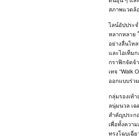
สภาพแวดล้อ
ไลน์อัปประจำ
หลากหลาย ใช
อย่างลื่นไหล
และไอเท็มกล
กราฟิกจัดจ้า
เทจ “Walk On
ออกแบบร่วม
กลุ่มรองเท
ลนุ่มนวล เฉ
สำคัญประกอบ
เพื่อทั้งคว
ทรงโฉบเฉี่ยว