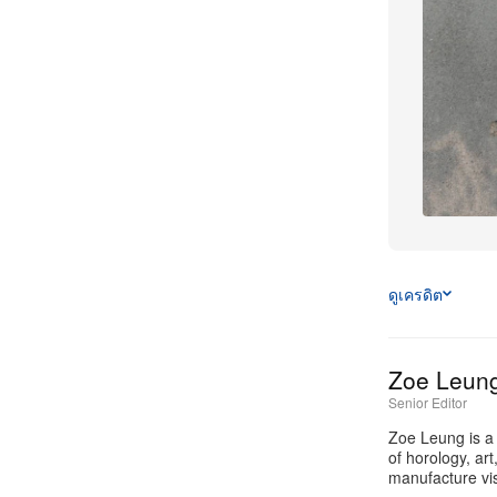
ดูเครดิต
Zoe Leun
Senior Editor
Zoe Leung is a
of horology, ar
manufacture vis