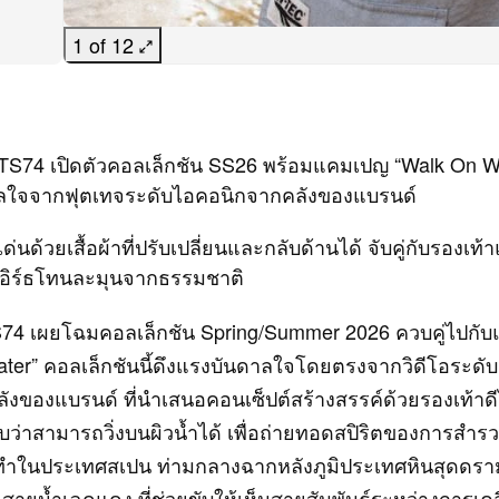
1 of 12
S74 เปิดตัวคอลเล็กชัน SS26 พร้อมแคมเปญ “Walk On Wate
ลใจจากฟุตเทจระดับไอคอนิกจากคลังของแบรนด์
เด่นด้วยเสื้อผ้าที่ปรับเปลี่ยนและกลับด้านได้ จับคู่กับรองเท้
เอิร์ธโทนละมุนจากธรรมชาติ
74 เผยโฉมคอลเล็กชัน Spring/Summer 2026 ควบคู่ไปกั
ter” คอลเล็กชันนี้ดึงแรงบันดาลใจโดยตรงจากวิดีโอระดับ
ลังของแบรนด์ ที่นำเสนอคอนเซ็ปต์สร้างสรรค์ด้วยรองเท้าดีไ
ับว่าสามารถวิ่งบนผิวน้ำได้ เพื่อถ่ายทอดสปิริตของการสำ
ยทำในประเทศสเปน ท่ามกลางฉากหลังภูมิประเทศหินสุดดรา
ะสายน้ำเฉดแดง ที่ช่วยขับให้เห็นสายสัมพันธ์ระหว่างการเค