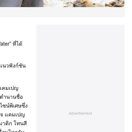
r” ที่ได้
าแนวฟังก์ชัน
บแคมเปญ
ตำนานชื่อ
ซน์พิเศษซึ่ง
รวจ แคมเปญ
มาติก โทนสี
ลื่อนไหวกับ