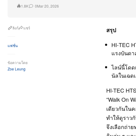
0
Mar 20, 2026
1.8K
ลิงก์
แชร์
สรุป
HI‑TEC HT
แฟชั่น
แรงบันดา
ข้อความโดย
ไลน์นี้โดด
Zoe Leung
นัลในเฉด
HI-TEC HTS
“Walk On Wa
เดียวกันในค
ทำให้ดูราวก
จึงเลือกถ่า
ดินอุ่น ๆ แล