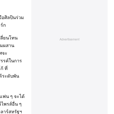
ือศิลปินร่วม
ร์ก
ปลี่ยนโทน
ผสมผสาน
าศจะ
สรรค์ในการ
 ที่
้ระดับพัน
่แฟน ๆ จะได้
ไพรส์อื่น ๆ
ลลาร์สหรัฐฯ