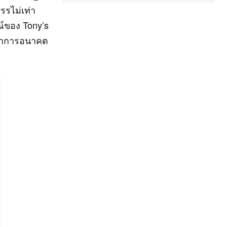
รรไม่เท่า
ณ์ของ Tony’s
นตนาการอนาคต