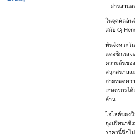
ผ่านงานออ
ในจุดตัดอันจ
สมัย Cj Hen
ทันจังหวะวัน
แดงซิกเนเจอ
ความล้นของ
สนุกสนานแล
ถ่ายทอดความ
เกษตรกรได้เ
ล้าน
ไฮไลต์ของป็
ถุงปริศนาซึ่
ราคานี้ฉีกไ