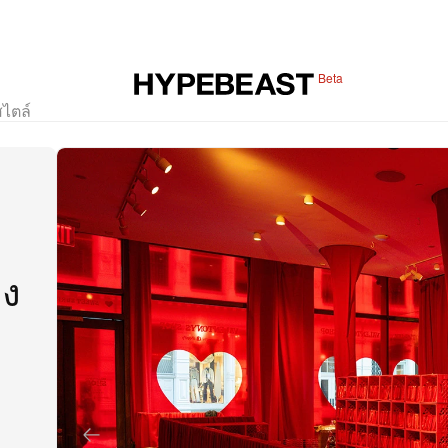
Beta
สไตล์
อง