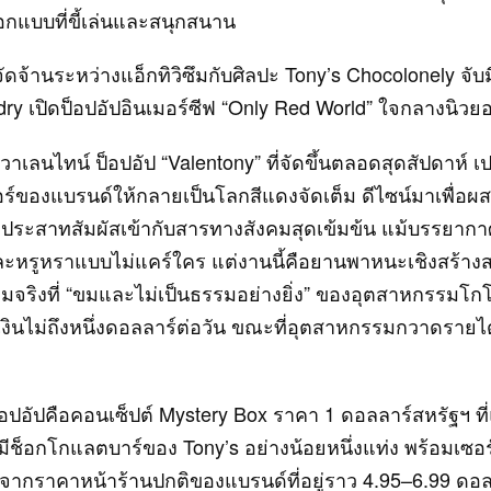
กแบบที่ขี้เล่นและสนุกสนาน
ัดจ้านระหว่างแอ็กทิวิซึมกับศิลปะ Tony’s Chocolonely จับม
dry เปิดป็อปอัปอินเมอร์ซีฟ “Only Red World” ใจกลางนิวยอ
วาเลนไทน์ ป็อปอัป “Valentony” ที่จัดขึ้นตลอดสุดสัปดาห์ เ
ร์ของแบรนด์ให้กลายเป็นโลกสีแดงจัดเต็ม ดีไซน์มาเพื่อ
ประสาทสัมผัสเข้ากับสารทางสังคมสุดเข้มข้น แม้บรรยาก
ะหรูหราแบบไม่แคร์ใคร แต่งานนี้คือยานพาหนะเชิงสร้าง
จริงที่ “ขมและไม่เป็นธรรมอย่างยิ่ง” ของอุตสาหกรรมโกโก้
งินไม่ถึงหนึ่งดอลลาร์ต่อวัน ขณะที่อุตสาหกรรมกวาดรายได
อปอัปคือคอนเซ็ปต์ Mystery Box ราคา 1 ดอลลาร์สหรัฐฯ ที
งมีช็อกโกแลตบาร์ของ Tony’s อย่างน้อยหนึ่งแท่ง พร้อมเซอร์
ปจากราคาหน้าร้านปกติของแบรนด์ที่อยู่ราว 4.95–6.99 ดอ