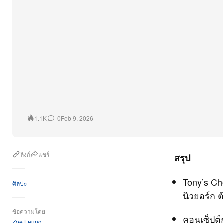
0
Feb 9, 2026
1.1K
ลิงก์
แชร์
สรุป
Tony’s Cho
ศิลปะ
นิวยอร์ก 
ข้อความโดย
คอนเซ็ปต์
Zoe Leung