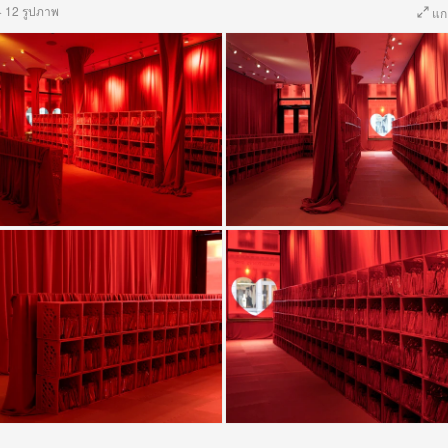
·
12 รูปภาพ
แก
+9