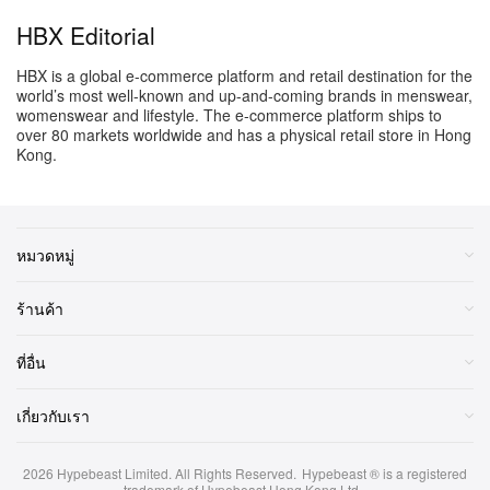
HBX Editorial
HBX is a global e-commerce platform and retail destination for the
world’s most well-known and up-and-coming brands in menswear,
womenswear and lifestyle. The e-commerce platform ships to
over 80 markets worldwide and has a physical retail store in Hong
Kong.
หมวดหมู่
ร้านค้า
ที่อื่น
เกี่ยวกับเรา
2026
Hypebeast Limited
. All Rights Reserved.
Hypebeast ® is a registered
trademark of Hypebeast Hong Kong Ltd.