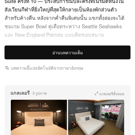
Suite ครั้งที่ 10 — ประสบการณ์ปีละครั้งที่เนรมิตหนึ่งใน
สังเวียนกีฬาที่ยิ่งใหญ่ที่สุดให้กลายเป็นห้องพักส่วนตัว
สำหรับค้างคืน หลังจากค่ำคืนพิเศษนั้น แขกทั้งสองจะได้
ชมเกม Super Bowl คู่เดือดระหว่าง Seattle Seahawks
และ New England Patriots แบบติดขอบสนาม
เพียงก้าวเข้าสู่สวีต ความยิ่งใหญ่ของโมเมนต์นี้ก็สะกดคุณ
อ่านบทความเต็ม
ทันที เบื้องหน้าให้บรรยากาศแบบโรงแรมเต็มขั้น ด้วย
เฟอร์นิเจอร์และดีเทลสไตล์ Marriott Bonvoy แท้ทุกมุม แต่
บทความนี้แปลอัตโนมัติจากภาษาอังกฤษ
แค่ลองมองออกไปนอกหน้าต่าง คุณจะได้จ้องตรงไปยังเวที
ที่ประวัติศาสตร์กำลังจะถูกจารึก ประสบการณ์ทั้งหมดนี้
เกินกว่าคำว่าสวีตธรรมดาไปไกล
แกลเลอรี
·
3 รูปภาพ
แกลเลอรีทั้งหมด
1 of 5