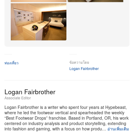
Peter Barreras/Ap Content Services For Marriott Bonvoy
โฮสต์ Adam Devine จับมือเหล่าซูเปอร์สตาร์ NFL อย่าง
Bijan Robinson, Jordan Mailata และ George Kittle แห่ง
San Francisco 49ers มาสร้างเซอร์ไพรส์ให้แฟน ๆ ด้วย
การแสดง
โชว์ดนตรีสดสุดเอ็กซ์คลูซีฟ
หน้าตึก Ferry
ข้อความโดย
ท่องเที่ยว
Logan Fairbrother
Building ของ San Francisco โดยมีวงอะคาเปลลา
Fundamentally Sound ร่วมแจม จากนั้นสมาชิก Marriott
Bonvoy ที่ได้รับการคัดเลือกจำนวนหนึ่งก็ได้เข้าแข่งขัน
Logan Fairbrother
เพื่อลุ้นเป็นแขกผู้โชคดีของ Super Bowl Sleepover Suite
Associate Editor
Logan Fairbrother is a writer who spent four years at Hypebeast,
หนึ่งสุดสัปดาห์ หนึ่งสวีต หนึ่งวิธีสุดลืมไม่ลงในการสัมผัส
where he led the footwear vertical and spearheaded the weekly
Super Bowl แบบใกล้ชิด แล้วคุณล่ะ จะพาใครไปด้วย
“Best Footwear Drops” franchise. Based in Portland, OR, his work
centered on industry analysis and product storytelling, extending
สำหรับการเข้าพัก Super Bowl ครั้งหนึ่งในชีวิตแบบนี้?
into fashion and gaming, with a focus on how produ…
อ่านเพิ่มเติม