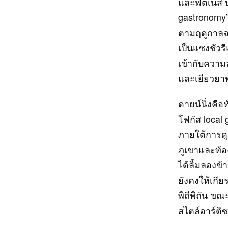
และฟิตเนส ป
gastronomy” 
ตามฤดูกาลจา
เป็นแซงชัวรี
เข้ากับความล
และเยียวยาพล
ดายน์นิ่งคื
โฟกัส local
ภายใต้การดู
ภูเขาและท้อง
ได้ลิ้มลองข
ยังคงให้เกีย
พิถีพิถัน ข
สไตล์อาร์ติซ