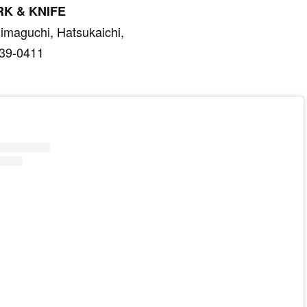
K & KNIFE
jimaguchi, Hatsukaichi,
739-0411