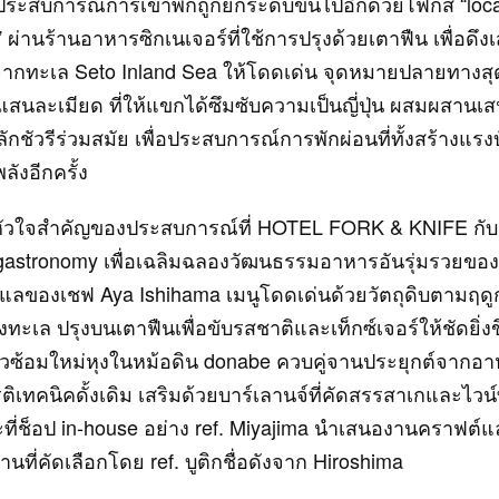
ระสบการณ์การเข้าพักถูกยกระดับขึ้นไปอีกด้วยโฟกัส “loca
ผ่านร้านอาหารซิกเนเจอร์ที่ใช้การปรุงด้วยเตาฟืน เพื่อดึงเส
กทะเล Seto Inland Sea ให้โดดเด่น จุดหมายปลายทางสุดหร
แสนละเมียด ที่ให้แขกได้ซึมซับความเป็นญี่ปุ่น ผสมผสานเสน่
ักชัวรีร่วมสมัย เพื่อประสบการณ์การพักผ่อนที่ทั้งสร้างแร
ังอีกครั้ง
อหัวใจสำคัญของประสบการณ์ที่ HOTEL FORK & KNIFE กับร
 gastronomy เพื่อเฉลิมฉลองวัฒนธรรมอาหารอันรุ่มรวยของ
แลของเชฟ Aya Ishihama เมนูโดดเด่นด้วยวัตถุดิบตามฤด
ทะเล ปรุงบนเตาฟืนเพื่อขับรสชาติและเท็กซ์เจอร์ให้ชัดยิ่ง
้าวซ้อมใหม่หุงในหม้อดิน donabe ควบคู่จานประยุกต์จากอาหา
รติเทคนิคดั้งเดิม เสริมด้วยบาร์เลานจ์ที่คัดสรรสาเกและไวน์
ณะที่ช็อป in‑house อย่าง ref. Miyajima นำเสนองานคราฟต์แ
านที่คัดเลือกโดย ref. บูติกชื่อดังจาก Hiroshima