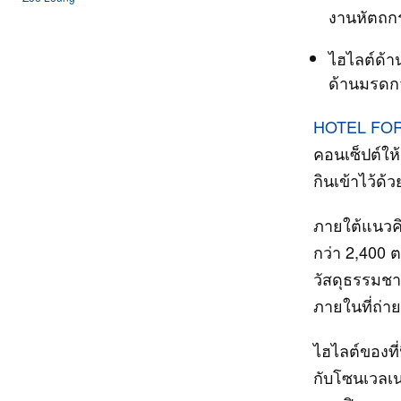
งานหัตถกร
ไฮไลต์ด้า
ด้านมรดก
HOTEL FOR
คอนเซ็ปต์ให
กินเข้าไว้ด
ภายใต้แนวคิด
กว่า 2,400
วัสดุธรรมชา
ภายในที่ถ่า
ไฮไลต์ของที
กับโซนเวลเน