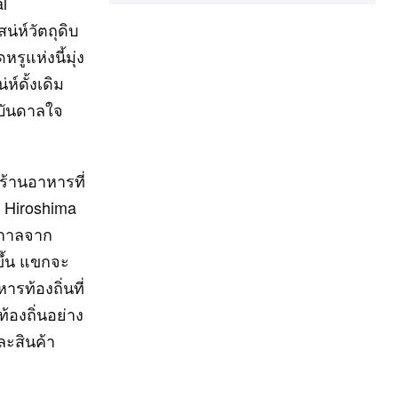
l
น่ห์วัตถุดิบ
ูแห่งนี้มุ่ง
ห์ดั้งเดิม
งบันดาลใจ
้านอาหารที่
 Hiroshima
ูกาลจาก
ขึ้น แขกจะ
รท้องถิ่นที่
ท้องถิ่นอย่าง
ละสินค้า