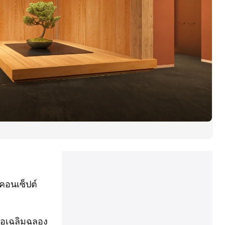
คอนเซ็ปต์
ื่อเฉลิมฉลอง