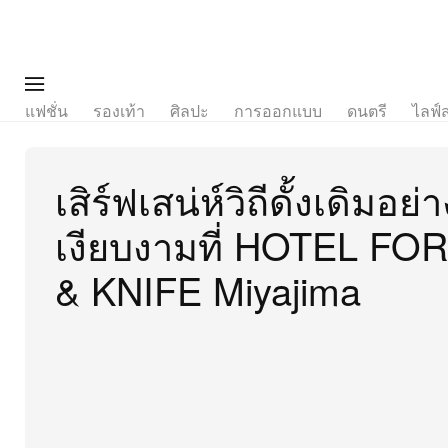
แฟชั่น
รองเท้า
ศิลปะ
การออกแบบ
ดนตรี
ไลฟ์
เสิร์ฟเสน่ห์วิถีดั้งเดิมอย่า
เงียบงามที่ HOTEL FO
& KNIFE Miyajima