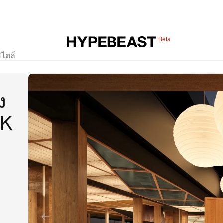
Beta
สไตล์
ง
RK