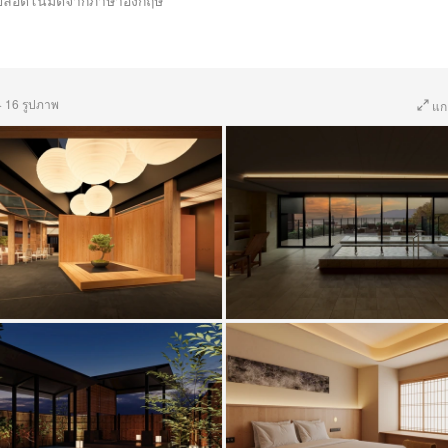
ปลอัตโนมัติจากภาษาอังกฤษ
·
16 รูปภาพ
แก