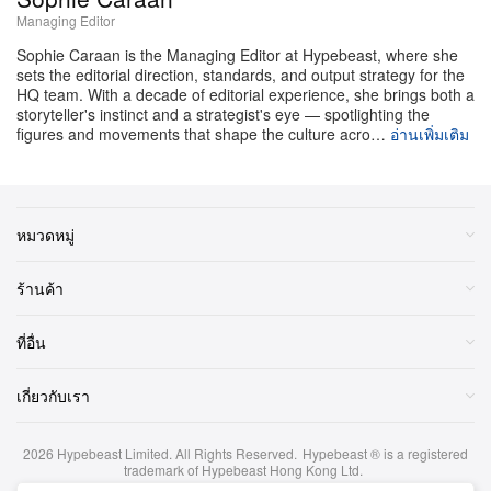
เดินหน้าเต็มกำลัง Showrunner Ryan Condal กำลังเคลียร์
Managing Editor
งานโพสต์โปรดักชันของซีซัน 3 และเริ่มวางโครงสำหรับ
Sophie Caraan is the Managing Editor at Hypebeast, where she
ตอนจบของซีรีส์ Bloys เผยว่า จำนวนตอนของซีซัน
sets the editorial direction, standards, and output strategy for the
HQ team. With a decade of editorial experience, she brings both a
สุดท้ายยังไม่ได้ล็อกตายตัว เปิดทางให้ตอนจบอาจออกมา
storyteller's instinct and a strategist's eye — spotlighting the
ในสเกล “ใหญ่เป็นพิเศษ” ข่าวนี้เกิดขึ้นท่ามกลางความ
figures and movements that shape the culture acro…
อ่านเพิ่มเติม
ตึงเครียดที่ปะทุสู่สาธารณะระหว่าง Condal และผู้เขียน
นิยาย George R.R. Martin ที่ออกมาวิพากษ์วิจารณ์
แนวทางดัดแปลงล่าสุดอย่างเผ็ดจัด ถึงขั้นบรรยายความ
หมวดหมู่
สัมพันธ์กับ showrunner ว่า “เลวร้ายยิ่งกว่าคำว่าไม่ลง
รอย”
ร้านค้า
แม้เบื้องหลังจะสั่นคลอนแค่ไหน แฟรนไชส์นี้ยังคงขยาย
ที่อื่น
จักรวาลต่อไป ควบคู่ไปกับไทม์ไลน์ของ House of the
เกี่ยวกับเรา
Dragon โดย HBO ได้ต่ออายุซีรีส์เรื่อง
A Knight of the
ให้มีซีซัน 2 แล้ว พร้อมทั้งกำลังพัฒนา
Seven Kingdoms
2026
Hypebeast Limited
. All Rights Reserved.
Hypebeast ® is a registered
โปรเจกต์ใหม่ ๆ อย่างซีรีส์แอนิเมชันจาก Genndy
trademark of Hypebeast Hong Kong Ltd.