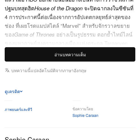
ปฐมบทสุดฮิต
จะปิดฉากลงในซีซันที่
House of the Dragon
4 การประกาศนี้ต่อเนื่องจากการอัปเดตกลยุทธ์ล่าสุดของ
ช่อง ที่เผยโรดแมปสไตล์ “Marvel” สำหรับจักรวาลขยาย
ของ
อย่างเป็นรูปธรรม ตอกย้ำไทม์ไลน์
Game of Thrones
ของมหากาพย์สงครามกลางเมืองแห่งตระกูล Targaryen
อ่านบทความเต็ม
พูดถึงการตัดสินใจครั้งนี้ Casey Bloys ประธานและซีอีโอ
ฝ่ายคอนเทนต์ของ HBO และ HBO Max ระบุว่าโครงเรื่อง
บทความนี้แปลอัตโนมัติจากภาษาอังกฤษ
ยาวสี่ซีซันนั้นเป็นเส้นทางที่วางไว้ตั้งแต่ต้น เพื่อดัดแปลง
จากต้นฉบับประวัติศาสตร์ได้อย่างครบถ้วน “แนวคิดคือ
ดูเครดิต
การเดินตามลำดับเหตุการณ์ของตระกูล Targaryen มา
โดยตลอด” Bloys กล่าว พร้อมย้ำว่าผู้อ่านนิยายจำนวน
ข้อความโดย
มากรู้อยู่แล้วถึง “จุดจบตามธรรมชาติ” ของยุคสมัยนี้ใน
ภาพยนตร์และทีวี
Sophie Caraan
Westeros
แม้จะกำหนดเส้นชัยไว้ชัดเจนแล้ว แต่กระบวนการผลิตยัง
Sophie Caraan