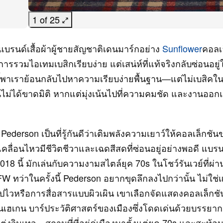
1 of 25
แบรนด์เสื้อผ้าผู้ชายสัญชาติเดนมาร์กอย่าง
Sunflower
คอลเ
การรวมไอเทมเบสิกเรียบง่าย แต่เสน่ห์ที่แท้จริงกลับซ่อนอยู่
ี้พาเราย้อนกลับไปหาความเรียบง่ายพื้นฐาน—แต่ไม่เบสิคใน
นไม่ได้ขาดมิติ หากแต่มุ่งเน้นไปที่ความคมชัด และงานออกแบ
lrik Pederson เป็นที่รู้กันดีว่าเติมพลังความเยาว์ให้คอลเล็กช
ี่เคลื่อนไหวมีชีวิตชีวาและเฉดสีสดที่ซ่อนอยู่อย่างพอดี แบรนด
018 นี้ มักเล่นกับความงามสไตล์ยุค 70s ในโชว์รันเวย์ที่ผ่
FW ทว่าในครั้งนี้ Pederson อยากขุดลึกลงไปกว่านั้น ไม่ใช
ไปไวหรือการสื่อสารแบบผิวเผิน เขาเลือกจัดแสดงคอลเล็กชันท
เฮเกน บาร์ประวัติศาสตร์ของเมืองซึ่งโดดเด่นด้วยบรรยาก
งวินเทจ—สถานที่ที่อยู่คู่เมืองมาตั้งแต่ยุค 70s และสะท้