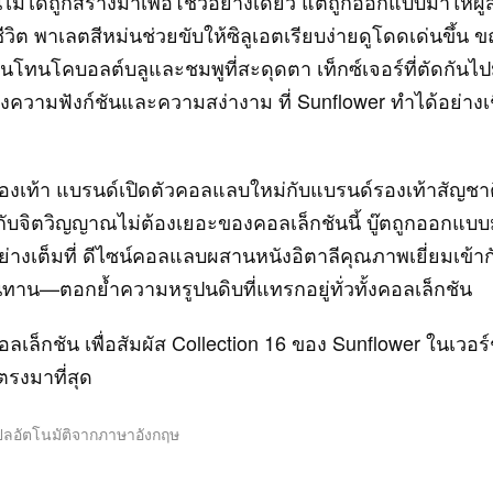
านี้ไม่ได้ถูกสร้างมาเพื่อโชว์อย่างเดียว แต่ถูกออกแบบมาให้ผู้
ีวิต พาเลตสีหม่นช่วยขับให้ซิลูเอตเรียบง่ายดูโดดเด่นขึ้น ขณะ
มาในโทนโคบอลต์บลูและชมพูที่สะดุดตา เท็กซ์เจอร์ที่ตัดกันไ
งความฟังก์ชันและความสง่างาม ที่ Sunflower ทำได้อย่างเ
งเท้า แบรนด์เปิดตัวคอลแลบใหม่กับแบรนด์รองเท้าสัญชาต
ับจิตวิญญาณไม่ต้องเยอะของคอลเล็กชันนี้ บู๊ตถูกออกแบบม
อย่างเต็มที่ ดีไซน์คอลแลบผสานหนังอิตาลีคุณภาพเยี่ยมเข้าก
นทาน—ตอกย้ำความหรูปนดิบที่แทรกอยู่ทั่วทั้งคอลเล็กชัน
คอลเล็กชัน เพื่อสัมผัส Collection 16 ของ Sunflower ในเวอร
ตรงมาที่สุด
ปลอัตโนมัติจากภาษาอังกฤษ