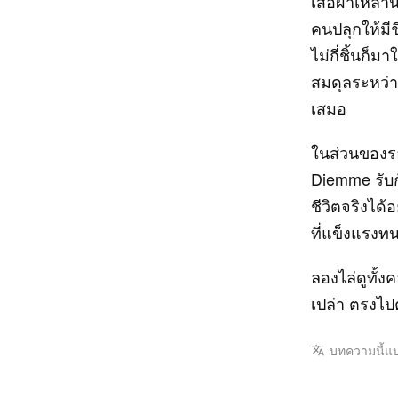
เสื้อผ้าเหล่
คนปลุกให้มีช
ไม่กี่ชิ้นก็
สมดุลระหว่า
เสมอ
ในส่วนของรอ
Diemme รับก
ชีวิตจริงได้
ที่แข็งแรงท
ลองไล่ดูทั้ง
เปล่า ตรงไป
บทความนี้แ