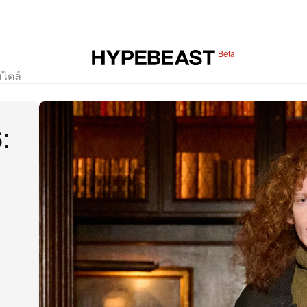
Beta
สไตล์
: