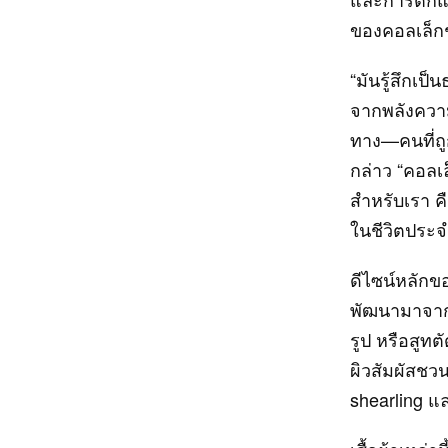
ของคอลเล็กช
“มันรู้สึกเป
จากพลังความค
ทาง—คนที่ถู
กล่าว “คอลเ
สำหรับเรา คื
ในชีวิตประจ
ดีไซน์หลักข
พัฒนามาจากซ
รูป หรือสูทต
ผิวสัมผัสชวน
shearling แ