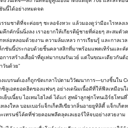
ันนี้ได้อย่างหมดจด
็นธรรมชาติที่จะค่อยๆ ชะลอจังหวะ แล้วมองดูว่ามีอะไรหลงเหล
ึกคักนั้นนิ่งลง เราอยากให้เกียรติผู้ชายที่ค่อยๆ สะสมตั
กหล่อหลอมด้วยงาน ความล้มเหลว การเรียนรู้ และกาลเวล
ล็กชันนี้ประกอบด้วยชิ้นคลาสสิกที่มาพร้อมแพตเทิร์นและคัต
อการสร้างเสื้อผ้าที่ดูเท่มากบนรันเวย์ แต่ในขณะเดียวกันต้อ
ำวันด้วย”
องแบรนด์เองก็ถูกขัดเกลาไปตามวิวัฒนาการ—บางชิ้นใน Co
ิลูเอตยอดฮิตของแฟนๆ อย่างเดนิมเนื้อดีที่ให้ฟีลเหมือนใ
ัดเย็บเนี้ยบ ไอเทมไฮไลต์ ได้แก่ สูทผ้าลูกฟูกโทนเอิร์ธโทนท
หลงใหล บอมเบอร์แจ็กเก็ตสีเขียวกลิ่นอายยูทิลิตี้ แจ็กเก็ต
ละเทรนช์โค้ตที่ช่วยคอมพลีตลุคเลเยอร์ให้จบอย่างสวยงาม