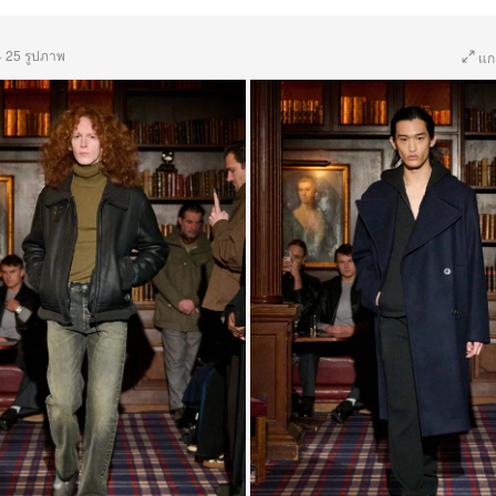
·
25 รูปภาพ
แก