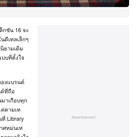
ล็กชัน 16 จะ
ในดีเทลเล็กๆ
นิยามเดิม
บที่ตั้งใจ
ันของแบรนด์
์ที่ถือ
านมาเกือบทุก
่แค่ตามเท
ี่ Library
าศหม่นเท่
อนความจริงใจ