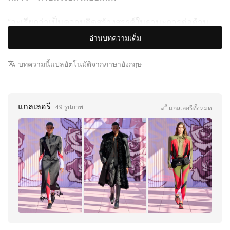
“จะเรียกว่าเป็นความคิดสร้างสรรค์ในฐานะการต่อต้าน
หรือการแสดงตัวตนเพื่อความอยู่รอดก็ได้” Kamara เขียน
อ่านบทความเต็ม
ไว้ในโน้ตโชว์ “แรงขับนี้มีพลังชีวิตที่หล่อเลี้ยงเราไม่รู้จบ
คอลเล็กชั่นจึงอัดแน่นด้วยพลังและสปิริตเดียวกัน ทว่าไม่มี
บทความนี้แปลอัตโนมัติจากภาษาอังกฤษ
อะไรติดกลิ่นโนสทัลเจียเลย สิ่งที่ผมต้องการคือความรู้สึก
เร่งด่วนและการมีอยู่ ณ ขณะนั้น—แบบนิวยอร์กโดย
แกลเลอรี
แท้จริง”
·
49 รูปภาพ
แกลเลอรีทั้งหมด
กางเกงขาบานและผ้าแพรบางโปร่งคือหัวใจของคอลเล็ก
ชั่น ขณะที่เทเลอริ่งสีปริซึมตัดเหลี่ยมมุมให้แต่ละลุคอย่าง
เฉียบคม นอกจากนี้ยังมีแจ็กเก็ตวาร์ซิตีสีสันจัด—ซิก
เนเจอร์ของ Off-White™—ที่ยิ่งเข้ากับบรรยากาศโรงเรียน
เข้าไปใหญ่ และยังแย้มคอลแลบกับ New York Liberty ที่
เลี้ยงลูกบาสโชว์บนรันเวย์ โดยมีมาสคอต Ellie the
+47
Elephant ถ่ายคลิปจากฟรอนต์โรว์