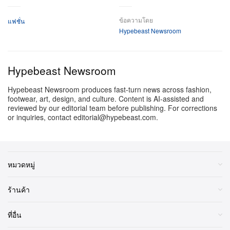
เพิ่มเติม
“เมื่อเราเชื่อมโยงกลับสู่รากเหง้าวัฒนธรรมคนผิวดำของ
ข้อความโดย
แฟชั่น
เมืองนี้ มันคือก้าวกระโดดที่ยก ‘โรแมนซ์’ ขึ้นมาไว้ ณ
Hypebeast Newsroom
ใจกลางของ ‘ป๊อป’” Kamara ทิ้งท้าย
ชมคอลเล็กชั่น Spring 2026 ของ Off-White™ ได้ในแกล
Hypebeast Newsroom
เลอรีด้านบน
Hypebeast Newsroom produces fast-turn news across fashion,
footwear, art, design, and culture. Content is AI-assisted and
reviewed by our editorial team before publishing. For corrections
or inquiries, contact editorial@hypebeast.com.
หมวดหมู่
ร้านค้า
ที่อื่น