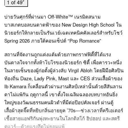
1 of 49
บ่ายวันศุกร์ที่ผ่านมา Off-White™ เนรมิตสนาม
บาสเกตบอลบนดาดฟ้าของ New Design High School ใน
นิวยอร์กให้กลายเป็นรันเวย์เฉดเทคนิคคัลเลอร์สำหรับโชว์
Spring 2026 ภายใต้คอนเซ็ปต์ “Pop Romance”
สถานที่จัดงานถูกแต่งแต้มด้วยภาพกราฟฟิตี้ที่ได้แรง
บันดาลใจจากทั้งห้าโบโรของนิวยอร์ก ซิตี้ เพื่อคารวะหนึ่ง
ในลายเซ็นของผู้ก่อตั้งผู้ล่วงลับ Virgil Abloh โดยฝีมือศิลปิน
ท้องถิ่น Daze, Lady Pink, Mast และ CES ส่วนเสื้อผ้าของ
Ib Kamara ก็เคลื่อนตัวผ่านงานศิลป์เหล่านั้นด้วยสีสันลาน
ตาไม่แพ้กัน ฤดูกาลนี้ เขาตั้งใจเฉลิมฉลองบทบาทอันยิ่ง
ใหญ่ของวัฒนธรรมคนผิวดำที่มีต่อป๊อปคัลเจอร์ ผ่านตู้
เสื้อผ้าสุดจี๊ดที่หยิบกลิ่นอายยุค ’70s—ช่วงเวลาที่ครีเอเตอร์
เชื้อสายแอฟริกันพุ่งทะยานในโลกดิสโก้ ฮิปฮอป และสตรี
ตแวร์—ด้วยแรงฮึดไม่ยอมแพ้