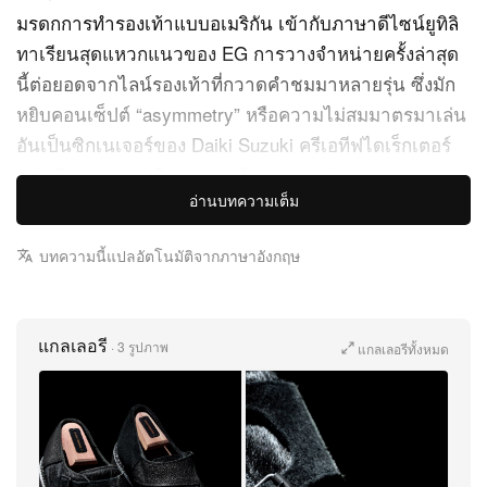
มรดกการทำรองเท้าแบบอเมริกัน เข้ากับภาษาดีไซน์ยูทิลิ
ทาเรียนสุดแหวกแนวของ EG การวางจำหน่ายครั้งล่าสุด
นี้ต่อยอดจากไลน์รองเท้าที่กวาดคำชมมาหลายรุ่น ซึ่งมัก
หยิบคอนเซ็ปต์ “asymmetry” หรือความไม่สมมาตรมาเล่น
อันเป็นซิกเนเจอร์ของ Daiki Suzuki ครีเอทีฟไดเร็กเตอร์
แห่ง Engineered Garments ด้วยการอาศัยความ
อ่านบทความเต็ม
เชี่ยวชาญด้านการผลิตอันยาวนานของ Allen Edmonds ดู
โอ้คู่นี้ยังคงท้าทายกรอบของรองเท้าทรงคลาสสิก แปร
บทความนี้แปลอัตโนมัติจากภาษาอังกฤษ
เปลี่ยนรองเท้าแต่งตัวชิ้นคลาสสิกให้กลายเป็นไอเท็มรอง
เท้าสุดยูนีกที่น่าสะสม
แกลเลอรี
Bryant Park Double Monk โดดเด่นด้วยการเล่นแมททีเรี
·
3 รูปภาพ
แกลเลอรีทั้งหมด
ยลตัดกันอย่างมีเอกลักษณ์ มาในสองโทนสีหลักคือ Black
และ Brown รุ่น Black มาพร้อมการผสมผสานอย่างจัดจ้าน
ระหว่างหนังเรียบกับหนังปั๊มลายหนังจระเข้ ขณะที่รุ่น
Brown เลือกจับคู่หนังกลับสัมผัสนุ่มเข้ากับหนังเรียบ ทั้งสอง