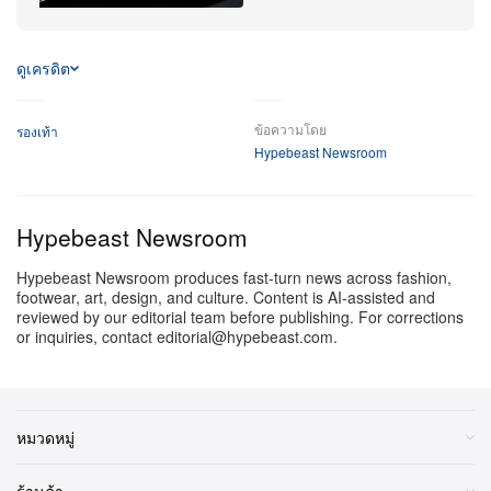
ชมโพสต์นี้บน Instagram
ดูเครดิต
ข้อความโดย
รองเท้า
Hypebeast Newsroom
Hypebeast Newsroom
Hypebeast Newsroom produces fast-turn news across fashion,
footwear, art, design, and culture. Content is AI-assisted and
reviewed by our editorial team before publishing. For corrections
or inquiries, contact editorial@hypebeast.com.
โพสต์ที่แชร์โดย NEPENTHES (@nepenthes.official)
หมวดหมู่