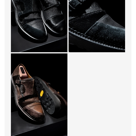
รุ่นใช้สายรัดสไตล์ monk แบบดับเบิลสแตรป หัวเข็มขัด
โทนเงิน และขึ้นโครงบนพื้นรองเท้า Vibram ที่ทนทาน เติม
มู้ดโมเดิร์นสายยูทิลิทาเรียนให้กับอัปเปอร์ที่ดูเนี้ยบหรู