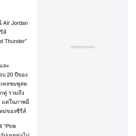
์ Air Jordan
ีส์
Red Thunder”
 และ
รอบ 20 ปีของ
ดีเทลชมพูสด
กคู่ รวมถึง
้า แต่ในภาพม็
ม่ของซีรีส์
4 “Pink
อัปเดตต่อไป