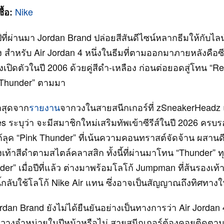
Nike
ื้อ:
ี่ผ่านมา Jordan Brand ปล่อยสีสันดีไซน์หลากธีมให้กับไลน
อง สำหรับ Air Jordan 4 หนึ่งในธีมที่ตามออกมาภายหลังคือซีร
่งเปิดตัวในปี 2006 ด้วยคู่สีดำ-เหลือง ก่อนต่อยอดสู่โทน “
 Thunder” ตามมา
าสุดจาก
รายงาน
จากวงในสายสนีกเกอร์ที่ zSneakerHeadz
s ระบุว่า จะมีสมาชิกใหม่เสริมทัพเข้าซีรีส์ในปี 2026 ครบ
ใต้ลุค “Pink Thunder” ที่เน้นความคอนทราสต์จัดจ้าน ผสาน
งเท้าสีดำตามสไตล์คลาสสิก ทั้งนี้ที่ผ่านมาโทน “Thunder” ทุ
er” เมื่อปีที่แล้ว ต่างมาพร้อมโลโก้ Jumpman ที่ส้นรองเท
ี้กลับใช้โลโก้ Nike Air แทน ซึ่งอาจเป็นสัญญาณถึงทิศทางให
dan Brand ยังไม่ได้ยืนยันอย่างเป็นทางการว่า Air Jordan 
วางจำหน่ายในปีหน้าหรือไม่ สายสนีกเกอร์ต้องคอยติดตาม