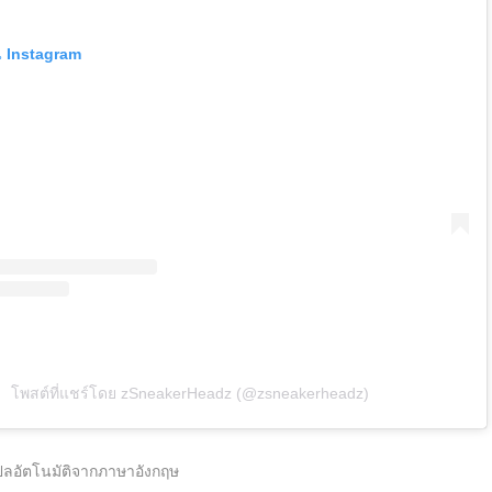
น Instagram
โพสต์ที่แชร์โดย zSneakerHeadz (@zsneakerheadz)
ปลอัตโนมัติจากภาษาอังกฤษ