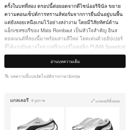
ครั้งในบทที่สอง ดรอปนี้ต่อยอดจากดีไซน์ออริจินัล ขยาย
ความคอนเซ็ปต์การทรานส์ฟอร์มจากการยืนมั่นอยู่บนพื้น
แต่ยังลอยเหนือเกมไว้อย่างสง่างาม โดยมีวิสัยทัศน์ด้าน
แอ็กเซสซอรีของ Mats Rombaut เป็นหัวใจสำคัญ อินส
ตอลเมนต์ที่สองนี้มาพร้อมสามสีใหม่ โดดเด่นด้วยอัปเปอร์
ที่ได้แรงบันดาลใจจากสนีกเกอร์ไอคอนิก PUMA Speedcat
ผสานเส้นโค้งแอโรไดนามิกเข้ากับภาษาดีไซน์เฉพาะตัว
อ่านบทความเต็ม
ของ ROMBAUT อย่างลงตัว
รุ่น “White/Pure Silver” ตัดกันอย่างมีชั้นเชิงระหว่างพื้นกัม
บทความนี้แปลอัตโนมัติจากภาษาอังกฤษ
โซลสีน้ำตาลกับส่วนหัวรองเท้าหนังกลับเนื้อนุ่ม ให้ลุคน้อย
แต่น่าสนใจด้วยเลเยอร์ของเท็กซ์เจอร์ ขณะที่รุ่น
แกลเลอรี
“Black/Pure Silver” เติมดีเทลพื้นสีน้ำตาลเก่าที่ผ่านการ
·
9 รูปภาพ
แกลเลอรีทั้งหมด
เซาะร่อง เพื่อสร้างมิติและอารมณ์ดิบทรงพลัง ปิดจบทั้งไลน์
อัปด้วยรุ่น “Silver Mesh” ที่เน้นฟีลลิ่งฟิวเจอริสติก โดดเด่น
ด้วยทรงรองเท้าและเส้นสายโค้งราวงานประติมากรรม