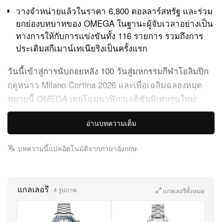
วางจำหน่ายแล้วในราคา 6,800 ดอลลาร์สหรัฐ และร่วม
ยกย่องบทบาทของ OMEGA ในฐานะผู้จับเวลาอย่างเป็น
ทางการให้กับการแข่งขันทั้ง 116 รายการ รวมถึงการ
ประเดิมสกีเมาน์เทเนียริงเป็นครั้งแรก
วันนี้เข้าสู่การนับถอยหลัง 100 วันสู่มหกรรมกีฬาโอลิมปิก
ฤดูหนาว Milano Cortina 2026 และเพื่อเฉลิมฉลองหมุด
หมายนี้ OMEGA เผยโฉมนาฬิกาเอดิชันพิเศษรุ่นใหม่:
Speedmaster Milano Cortina 2026 เรือนนี้ยังตอกย้ำ
อ่านบทความเต็ม
บทบาทอันยาวนานของ OMEGA ในฐานะผู้จับเวลาอย่าง
เป็นทางการของโอลิมปิกมาตั้งแต่ปี 1932 โอกาสนี้ยิ่งมี
บทความนี้แปลอัตโนมัติจากภาษาอังกฤษ
ความหมาย เพราะแบรนด์จะทำหน้าที่จับเวลาครบทั้ง 116
รายการใน 8 ชนิดกีฬา รวมถึงการประเดิมสกีเมาน์เทเนีย
ริง
แกลเลอรี
·
4 รูปภาพ
แกลเลอรีทั้งหมด
โครโนกราฟรุ่นใหม่นี้มากับตัวเรือนสเตนเลสสตีลขนาด 38
มม. ขัดเงาทั้งเรือน พร้อมขอบเบเซลเซรามิกสีน้ำเงิน พิมพ์