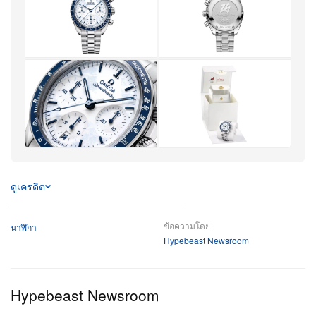
สเกลทาคีมิเตอร์ด้วยอีนาเมลสีขาว ไฮไลต์คือกลิ่นอายฤดู
หนาวบนหน้าปัด: พื้นเคลือบเงาสีขาวซ้อนทับด้วยฟรอสติ้ง
สีฟ้าอ่อน ลวดลายอ่อนช้อยที่ได้แรงบันดาลใจจากเลข “26”
ในตราสัญลักษณ์ Milano Cortina 2026 วางร้อยผ่านผิวฟ
รอสติ้งเสมือนรอยนิ้ว ส่วนหน้าปัดย่อยช่วยขับบรรยากาศ
หนาวละมุนด้วยเทคนิคอาซูราจแบบพิเศษ ชวนให้นึกถึง
ทางสกีที่เกลี่ยเรียบ
ขับเคลื่อนด้วยกลไกอัตโนมัติ Co-Axial Calibre 3330
พร้อมพลังงานสำรอง 52 ชั่วโมง จับคู่สายสเตนเลสสตีล
ดูเครดิต
ที่มาพร้อมระบบปรับความยาวแบบ Comfort Release ซึ่ง
เป็นสิทธิบัตรของ OMEGA ฝาหลังตกแต่งด้วยเหรียญปั๊ม
ข้อความโดย
นาฬิกา
Hypebeast Newsroom
ลาย Milano Cortina 2026 ตอกย้ำสายสัมพันธ์ของเรือน
เวลานี้กับอีเวนต์ประวัติศาสตร์ วางจำหน่ายแล้วในราคา
6,800 ดอลลาร์สหรัฐ
Hypebeast Newsroom