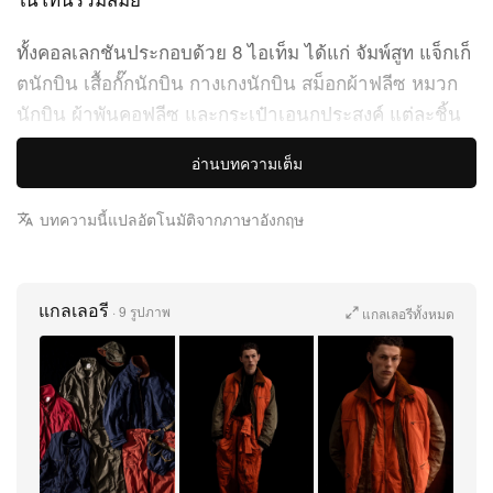
ทั้งคอลเลกชันประกอบด้วย 8 ไอเท็ม ได้แก่ จัมพ์สูท แจ็กเก็
ตนักบิน เสื้อกั๊กนักบิน กางเกงนักบิน สม็อกผ้าฟลีซ หมวก
นักบิน ผ้าพันคอฟลีซ และกระเป๋าเอนกประสงค์ แต่ละชิ้น
ผ่านการย้อมแบบการ์เมนต์ได อันเป็นซิกเนเจอร์ของ dip
อ่านบทความเต็ม
ช่วยขับคาแรกเตอร์และเท็กซ์เจอร์ของวัสดุในคอลเลกชัน
เช่น ผ้าไนลอนทวิลล์และริปสต็อป
บทความนี้แปลอัตโนมัติจากภาษาอังกฤษ
อีกหนึ่งไฮไลต์คือพาเลตต์สีอย่างสีส้ม สีเขียวมิลิทารี และสี
เนวี โทนเหล่านี้ถูกนำไปใช้กับไอเท็มอย่างจัมพ์สูท กางเกง
แกลเลอรี
·
9 รูปภาพ
แกลเลอรีทั้งหมด
และแจ็กเก็ตนักบิน เพื่อคารวะเสน่ห์ดั้งเดิมของเครื่องแต่ง
กายทหาร และส่งเสริมให้ลุคโดยรวมของคอลเลกชันดูเท่
ดิบ และสมบุกสมบัน
BEAMS PLUS x dip “Military Closet Collection” วาง
จำหน่ายแล้วบนเว็บไซต์ BEAMS และที่หน้าร้าน ตัวอย่าง