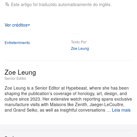
Este artigo foi traduzido automaticamente do inglês.
introspectivo de Jinwoo que questiona a verdadeira
posse de seu poder absoluto. Esse preview
atmosférico sugere uma narrativa que deve colocar à
Ver créditos
prova tanto o protagonista quanto os alicerces do
mundo em que ele vive. Embora a data de estreia ainda
Texto Por
Entretenimento
Zoe Leung
não tenha sido confirmada, Beyond the System é
oficialmente coproduzido por Crunchyroll, Aniplex,
Netmarble, D&C Media e Kakao Piccoma, sinalizando
Zoe Leung
um lançamento global e uma ambição de produção à
Senior Editor
altura.
Zoe Leung is a Senior Editor at Hypebeast, where she has been
shaping the publication’s coverage of horology, art, design, and
culture since 2023. Her extensive watch reporting spans exclusive
Solo Leveling: Beyond the System, the brand-new
manufacture visits with Maisons like Zenith, Jaeger-LeCoultre,
and Grand Seiko, as well as insightful conversations …
anime theatrical feature film is officially in
Leia mais
production — the thrilling continuation of Sung
Jinwoo’s story after the last season.