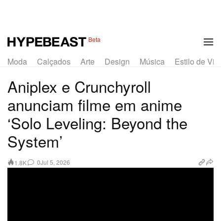
Beta
Moda
Calçados
Arte
Design
Música
Estilo de Vid
Aniplex e Crunchyroll
anunciam filme em anime
‘Solo Leveling: Beyond the
System’
0
Jul 5, 2026
1.8K