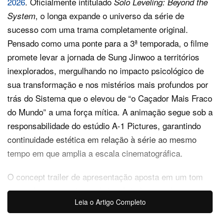
2026
. Oficialmente intitulado
Solo Leveling: Beyond the
, o longa expande o universo da série de
System
sucesso com uma trama completamente original.
Pensado como uma ponte para a 3ª temporada, o filme
promete levar a jornada de Sung Jinwoo a territórios
inexplorados, mergulhando no impacto psicológico de
sua transformação e nos mistérios mais profundos por
trás do Sistema que o elevou de “o Caçador Mais Fraco
do Mundo” a uma força mítica. A animação segue sob a
responsabilidade do estúdio A‑1 Pictures, garantindo
continuidade estética em relação à série ao mesmo
tempo em que amplia a escala cinematográfica.
O concept trailer de apresentação aposta em um tom
marcadamente mais sombrio, abrindo com planos
Leia o Artigo Completo
amplos e hiper‑realistas de oceanos, cidades e portais
ameaçadores, tudo embalado por um monólogo