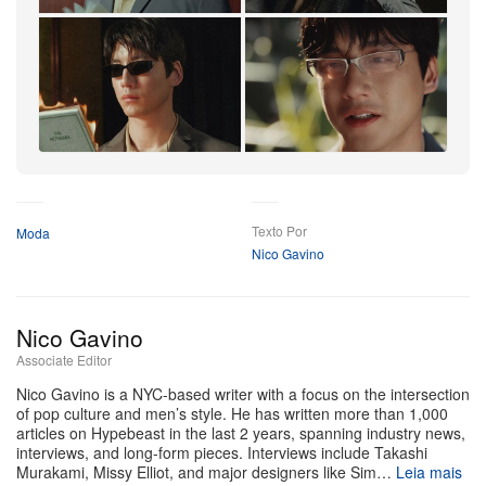
narrativa de cinco forças ficcionais: terra, água, fogo,
ar e amor.
Além das parcerias com grandes designers, o
investimento previsto para 2025 vindo do Google,
estimado em cerca de 100 milhões de dólares, aumenta
+7
a expectativa por um lançamento com pegada high-
Mais
tech. Como um player inovador no universo dos óculos
Texto Por
Moda
de luxo, collabs como a coleção com a Prada e a futura
Nico Gavino
colaboração com o Google tornam a posição da Gentle
Monster no mercado ainda mais propícia a
experimentações de design e fusões entre marcas.
Nico Gavino
Associate Editor
A coleção Prada x Gentle Monster chega em breve a
Nico Gavino is a NYC-based writer with a focus on the intersection
mercados selecionados da Ásia, incluindo Japão,
of pop culture and men’s style. He has written more than 1,000
articles on Hypebeast in the last 2 years, spanning industry news,
Coreia do Sul e China continental, por tempo limitado.
interviews, and long-form pieces. Interviews include Takashi
O lançamento começa no Japão em 6 de julho nas lojas
Murakami, Missy Elliot, and major designers like Sim…
Leia mais