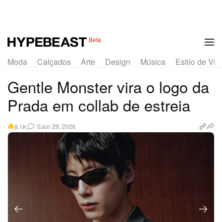
1 of 10
Beta
Moda
Calçados
Arte
Design
Música
Estilo de Vid
Gentle Monster vira o logo da
Prada em collab de estreia
0
Jun 29, 2026
8.1K