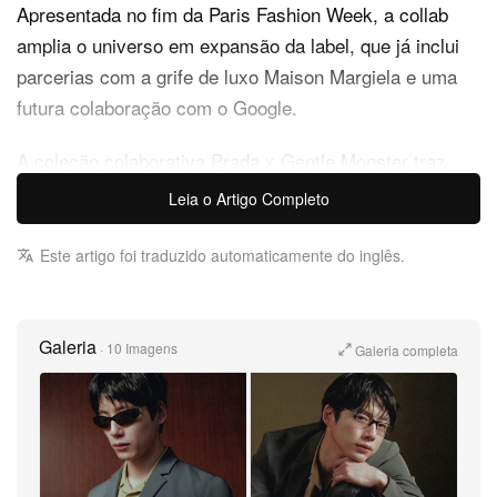
Apresentada no fim da Paris Fashion Week, a collab
amplia o universo em expansão da label, que já inclui
parcerias com a grife de luxo Maison Margiela e uma
futura colaboração com o Google.
A coleção colaborativa Prada x Gentle Monster traz
três designs únicos que unem precisão e fluidez,
Leia o Artigo Completo
marcados por contornos de lentes bem definidos, fronts
arquitetônicos e hastes de titânio ultrafinas. Em
Este artigo foi traduzido automaticamente do inglês.
diferentes formatos de armação em fio, o logo da Prada
aparece na posição horizontal, um detalhe esperto e
levemente fora de eixo que diferencia as peças dos
Galeria
·
10 Imagens
Galeria completa
óculos da linha principal da grife. Para acompanhar o
lançamento, uma campanha cinematográfica dirigida
por James J. Robinson e estrelada pelo ator e
embaixador da Prada Kentaro Sakaguchi explora uma