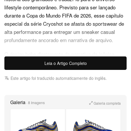
lifestyle contemporâneo. Previsto para ser lançado
durante a Copa do Mundo FIFA de 2026, esse capítulo
especial da série Cryoshot se afasta do sportswear de
alta performance para entregar um sneaker casual
profundamente ancorado em narrativa de arquivo.
O design bebe diretamente da narrativa da icônica
chuteira Mercurial R9 de Ronaldo Nazário, usada na
Leia o Artigo Completo
Copa do Mundo FIFA de 1998, na França. A silhueta
original era marcada por uma estética voltada à
Este artigo foi traduzido automaticamente do inglês.
velocidade e por uma construção altamente técnica,
elementos que ajudaram a consolidar a reputação
Galeria
global da família Mercurial. Ao traduzir esse momento
·
8 Imagens
Galeria completa
histórico em um sneaker lifestyle, a marca vai além de
simplesmente reaproveitar uma colorway e entrega um
produto autenticamente ancorado em arquivo.