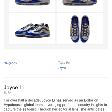
Como parte de uma tendência em alta de incorporar
referências do futebol a sneakers casuais, o modelo
preserva uma conexão temática intensa com o seu
antecessor dos anos 1990. A presença marcante da
linhagem R9 garante que o tênis funcione como um
tributo genuíno a um dos momentos mais significativos
+5
do design de futebol moderno.
Mais
Texto Por
Calçados
Joyce Li
Joyce Li
Editor
For over half a decade, Joyce Li has served as an Editor on
Hypebeast's global team, leveraging profound industry insights to
capture the zeitgeist. Through her editorial lens, she anticipates