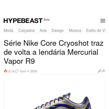
1 of 8
Beta
Moda
Calçados
Arte
Design
Música
Estilo de Vid
Série Nike Core Cryoshot traz
de volta a lendária Mercurial
Vapor R9
0
Jun 4, 2026
15.1K